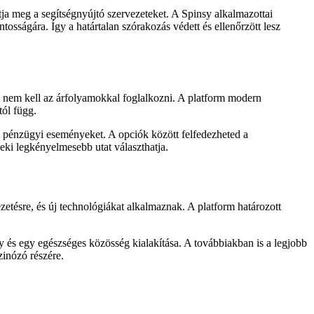
tja meg a segítségnyújtó szervezeteket. A Spinsy alkalmazottai
ntosságára. Így a határtalan szórakozás védett és ellenőrzött lesz
, nem kell az árfolyamokkal foglalkozni. A platform modern
tól függ.
 a pénzügyi eseményeket. A opciók között felfedezheted a
eki legkényelmesebb utat választhatja.
zetésre, és új technológiákat alkalmaznak. A platform határozott
 és egy egészséges közösség kialakítása. A továbbiakban is a legjobb
zinózó részére.