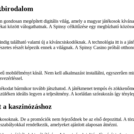
ékbirodalom
gondosan megépített digitális világ, amely a magyar játékosok kívánalm
játékai között válogathatnak. A Spinsy célkitűzése egy megbízható közös
mindig található valami új a kíváncsiskodóknak. A technológia itt is a
mészetes részét képezik ennek a világnak. A Spinsy Casino próbál otthon
rű mobilélményt kínál. Nem kell alkalmazást installálni, egyszerűen min
svezérléssel.
 játékodat bármikor tovább játszhatod. A játékmenet tempós és zökkenő
éken ideális legyen a teljesítmény. A korlátlan szórakozás így tényle
 a kaszinózáshoz
kosoknak. De a promóciók nem fejeződnek be az első depozittal. A törz
szabályokkal rendelkezik, amelyeket ajánlott alaposan átnézni.