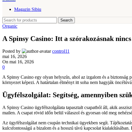
Magazin Sibiu
Search
Organic
A Spinsy Casino: Itt a szórakozásnak nin
Posted by
control11
mai 16, 2026
On mai 16, 2026
0
A Spinsy Casino egy olyan helyszín, ahol az izgalom és a biztonság pá
környezet képezi. A határtalan élményt itt soha nem hagyják öncélúvá
Ügyfélszolgálat: Segítség, amennyiben szü
A Spinsy Casino ügyfélszolgálata tapasztalt csapatból áll, akik assz
mailen. A csapat rövid időn belül válaszol és gyorsan old meg nehézs
Az ügyfélszolgálat nem csupán technikai ügyekben segít. Tájékoztatást 
kulcsfontosságú a bizalom és a hosszú távú kapcsolat kialakításába