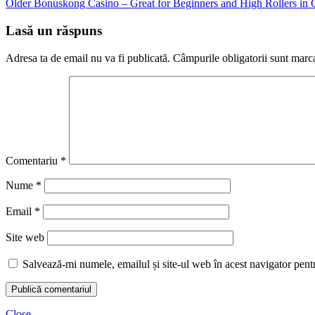
Older
Bonuskong Casino – Great for Beginners and High Rollers in
Lasă un răspuns
Adresa ta de email nu va fi publicată.
Câmpurile obligatorii sunt marc
Comentariu
*
Nume
*
Email
*
Site web
Salvează-mi numele, emailul și site-ul web în acest navigator pent
Close