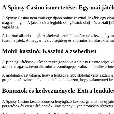
A Spinsy Casino ismertetése: Egy mai ját
A Spinsy Casino nem csak egy újabb online kaszinó. Inkább egy olyan 
magával ragad. A játékosok a legjobb szolgáltatók slotjai és asztali 
valóság is.
A kaszinó állandóan újít. A játékválaszték állandóan növekszik, így 
fusson a játék. A magyar nyelvű segítség és a forintos átutalások ter
Mobil kaszinó: Kaszinó a zsebedben
A jelenlegi játékosok kívánalmaira gondolva a Spinsy Casino teljes kö
azonos magas színvonalú, mint a számítógépes változat, intuitív érinté
A mobiljáték azt takarja, hogy a legkedveltebb slotodat vagy asztali
programozói szünet nélkül munkálkodnak azon, hogy valamennyi készül
Bónuszok és kedvezmények: Extra lendület
A Spinsy Casino kezdő bónusza lenyűgöző kezdést garantál az új játé
pörgetések és visszajáró opciók. Valamennyi ilyen promóció részletes 