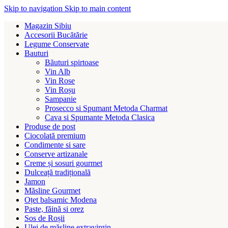
Skip to navigation
Skip to main content
Magazin Sibiu
Accesorii Bucătărie
Legume Conservate
Bauturi
Băuturi spirtoase
Vin Alb
Vin Rose
Vin Roșu
Sampanie
Prosecco si Spumant Metoda Charmat
Cava si Spumante Metoda Clasica
Produse de post
Ciocolată premium
Condimente si sare
Conserve artizanale
Creme și sosuri gourmet
Dulceață tradițională
Jamon
Măsline Gourmet
Oțet balsamic Modena
Paste, făină si orez
Sos de Roșii
Ulei de măsline extravirgin