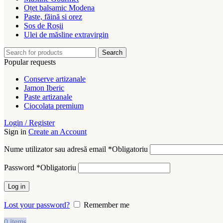
Oțet balsamic Modena
Paste, făină si orez
Sos de Roșii
Ulei de măsline extravirgin
Search
Popular requests
Conserve artizanale
Jamon Iberic
Paste artizanale
Ciocolata premium
Login / Register
Sign in
Create an Account
Nume utilizator sau adresă email
*
Obligatoriu
Password
*
Obligatoriu
Log in
Lost your password?
Remember me
0
items