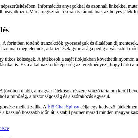
k népszerűsítésében. Információs anyagokkal és azonnali linkekkel muta
ll beavatkozni. Már a regisztráció során is rámutatnak az helyes játék fo
lés
. A forintban történő tranzakciók gyorsaságuk és általában díjmentesek
ek azonnali megjelennek, a kifizetések gyorsasága pedig a választott mód
agy titkos költségek. A játékosok a saját fiókjukban követhetik nyomon
alásokat is. Ez a alkalmazkodóképesség azt eredményezi, hogy bárki a n
. A jövőben újabb, a magyar játékosok részére vonzó tartalom kerül beve
hol a minőség, a biztonságosság és a szórakozás egyesül.
gőrzése mellett zajlik. A
Élő Chat Spinsy
célja egy kedvező játékélmény
 a kaszinó hosszabb időn át is stabil partner marad minden magyar kas
olsce