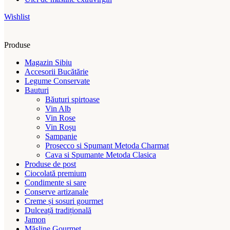
Wishlist
Produse
Magazin Sibiu
Accesorii Bucătărie
Legume Conservate
Bauturi
Băuturi spirtoase
Vin Alb
Vin Rose
Vin Roșu
Sampanie
Prosecco si Spumant Metoda Charmat
Cava si Spumante Metoda Clasica
Produse de post
Ciocolată premium
Condimente si sare
Conserve artizanale
Creme și sosuri gourmet
Dulceață tradițională
Jamon
Măsline Gourmet