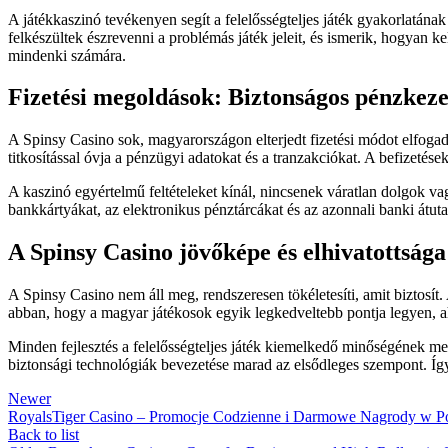
A játékkaszinó tevékenyen segít a felelősségteljes játék gyakorlatána
felkészültek észrevenni a problémás játék jeleit, és ismerik, hogyan ke
mindenki számára.
Fizetési megoldások: Biztonságos pénzkeze
A Spinsy Casino sok, magyarországon elterjedt fizetési módot elfogad
titkosítással óvja a pénzügyi adatokat és a tranzakciókat. A befizetés
A kaszinó egyértelmű feltételeket kínál, nincsenek váratlan dolgok v
bankkártyákat, az elektronikus pénztárcákat és az azonnali banki átut
A Spinsy Casino jövőképe és elhivatottsága
A Spinsy Casino nem áll meg, rendszeresen tökéletesíti, amit biztosít
abban, hogy a magyar játékosok egyik legkedveltebb pontja legyen, a
Minden fejlesztés a felelősségteljes játék kiemelkedő minőségének me
biztonsági technológiák bevezetése marad az elsődleges szempont. Így
Newer
RoyalsTiger Casino – Promocje Codzienne i Darmowe Nagrody w P
Back to list