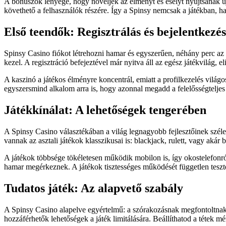
A bónuszok lényege, hogy növeljék az élményt és esélyt nyújtsanak új 
követhető a felhasználók részére. Így a Spinsy nemcsak a játékban, h
Első teendők: Regisztrálás és bejelentkezés
Spinsy Casino fiókot létrehozni hamar és egyszerűen, néhány perc az 
kezel. A regisztráció befejeztével már nyitva áll az egész játékvilág,
A kaszinó a játékos élményre koncentrál, emiatt a profilkezelés világo
egyszersmind alkalom arra is, hogy azonnal megadd a felelősségteljes j
Játékkínálat: A lehetőségek tengerében
A Spinsy Casino választékában a világ legnagyobb fejlesztőinek széles
vannak az asztali játékok klasszikusai is: blackjack, rulett, vagy akár 
A játékok többsége tökéletesen működik mobilon is, így okostelefonról
hamar megérkeznek. A játékok tisztességes működését független teszte
Tudatos játék: Az alapvető szabály
A Spinsy Casino alapelve egyértelmű: a szórakozásnak megfontoltnak 
hozzáférhetők lehetőségek a játék limitálására. Beállíthatod a tétek mér