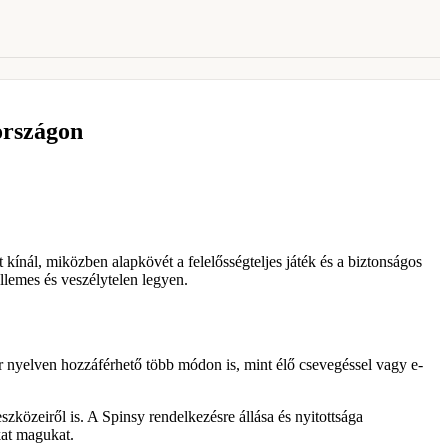
országon
kínál, miközben alapkövét a felelősségteljes játék és a biztonságos
llemes és veszélytelen legyen.
r nyelven hozzáférhető több módon is, mint élő csevegéssel vagy e-
szközeiről is. A Spinsy rendelkezésre állása és nyitottsága
kat magukat.