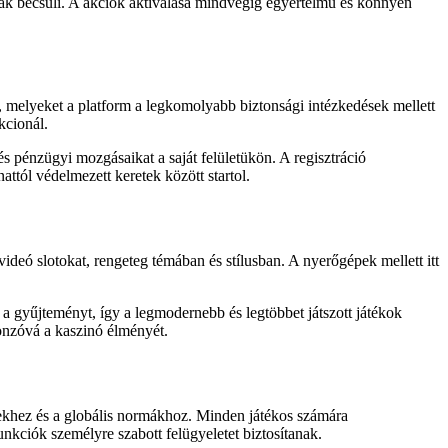
snak becsüli. A akciók aktiválása mindvégig egyértelmű és könnyen
, melyeket a platform a legkomolyabb biztonsági intézkedések mellett
kcionál.
és pénzügyi mozgásaikat a saját felületükön. A regisztráció
ttól védelmezett keretek között startol.
ideó slotokat, rengeteg témában és stílusban. A nyerőgépek mellett itt
 a gyűjteményt, így a legmodernebb és legtöbbet játszott játékok
vonzóvá a kaszinó élményét.
yekhez és a globális normákhoz. Minden játékos számára
funkciók személyre szabott felügyeletet biztosítanak.