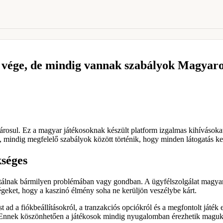
cs vége, de mindig vannak szabályok Magyar
rosul. Ez a magyar játékosoknak készült platform izgalmas kihívásokat 
, mindig megfelelő szabályok között történik, hogy minden látogatás ke
kséges
isztálnak bármilyen problémában vagy gondban. A ügyfélszolgálat magya
égeket, hogy a kaszinó élmény soha ne kerüljön veszélybe kárt.
ad a fiókbeállításokról, a tranzakciós opciókról és a megfontolt játék e
n. Ennek köszönhetően a játékosok mindig nyugalomban érezhetik magu