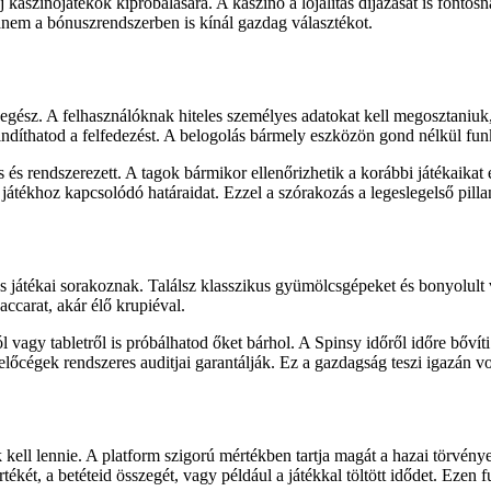
kaszinójátékok kipróbálására. A kaszinó a lojalitás díjazását is fonto
anem a bónuszrendszerben is kínál gazdag választékot.
egész. A felhasználóknak hiteles személyes adatokat kell megosztaniuk
 elindíthatod a felfedezést. A belogolás bármely eszközön gond nélkül fun
s és rendszerezett. A tagok bármikor ellenőrizhetik a korábbi játékaikat 
átékhoz kapcsolódó határaidat. Ezzel a szórakozás a legeslegelső pillana
 játékai sorakoznak. Találsz klasszikus gyümölcsgépeket és bonyolult v
baccarat, akár élő krupiéval.
 vagy tabletről is próbálhatod őket bárhol. A Spinsy időről időre bővíti
lőcégek rendszeres auditjai garantálják. Ez a gazdagság teszi igazán 
kell lennie. A platform szigorú mértékben tartja magát a hazai törvén
tékét, a betéteid összegét, vagy például a játékkal töltött idődet. Ezen 