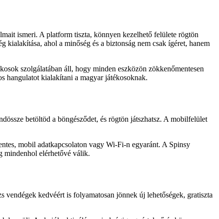
ait ismeri. A platform tiszta, könnyen kezelhető felülete rögtön
ség kialakítása, ahol a minőség és a biztonság nem csak ígéret, hanem
 játékosok szolgálatában áll, hogy minden eszközön zökkenőmentesen
os hangulatot kialakítani a magyar játékosoknak.
dössze betöltöd a böngésződet, és rögtön játszhatsz. A mobilfelület
mentes, mobil adatkapcsolaton vagy Wi-Fi-n egyaránt. A Spinsy
g mindenhol elérhetővé válik.
s vendégek kedvéért is folyamatosan jönnek új lehetőségek, gratiszta