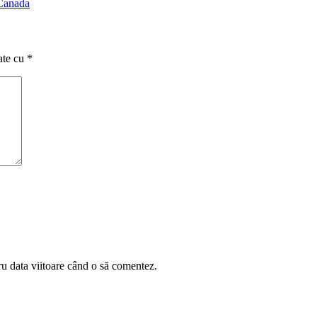
 Canada
ate cu
*
ru data viitoare când o să comentez.