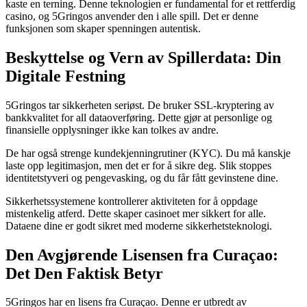
kaste en terning. Denne teknologien er fundamental for et rettferdig
casino, og 5Gringos anvender den i alle spill. Det er denne
funksjonen som skaper spenningen autentisk.
Beskyttelse og Vern av Spillerdata: Din
Digitale Festning
5Gringos tar sikkerheten seriøst. De bruker SSL-kryptering av
bankkvalitet for all dataoverføring. Dette gjør at personlige og
finansielle opplysninger ikke kan tolkes av andre.
De har også strenge kundekjenningrutiner (KYC). Du må kanskje
laste opp legitimasjon, men det er for å sikre deg. Slik stoppes
identitetstyveri og pengevasking, og du får fått gevinstene dine.
Sikkerhetssystemene kontrollerer aktiviteten for å oppdage
mistenkelig atferd. Dette skaper casinoet mer sikkert for alle.
Dataene dine er godt sikret med moderne sikkerhetsteknologi.
Den Avgjørende Lisensen fra Curaçao:
Det Den Faktisk Betyr
5Gringos har en lisens fra Curaçao. Denne er utbredt av