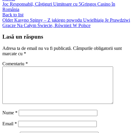
Joc Responsabil, Câștiguri Uimitoare cu 5Gringos Casino în
România
Back to list
Older
Kasyno Spinsy – Z jakiego powodu Uwielbiają Je Prawdziwi
Gracze Na Całym Świecie, Również W Polsce
Lasă un răspuns
Adresa ta de email nu va fi publicată.
Câmpurile obligatorii sunt
marcate cu
*
Comentariu
*
Nume
*
Email
*