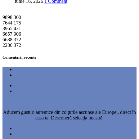
iunie 16, 2026
1 Comment
9898
300
7644
175
3965
431
6657
906
6688
372
2286
372
Comentarii recente
Aducem gusturi autentice din colțurile ascunse ale Europei, direct în
casa ta. Descoperă selecția noastră.