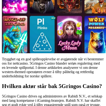
Trygghet og en god spilleopplevelse er avgjørende når vi bestemmer
oss for nettcasino. 5Gringos Casino blander seriøs regulering med
en levende spillportal. I denne artikkelen analyserer vi om denne
western-themed operatøren evner å tilby pålitelig og rettferdig
underholdning for norske spillere.
Hvilken aktør står bak 5Gringos Casino?
5Gringos Casino drives og administreres av Rabidi N.V., et selskap
med lang kompetanse i iGaming-bransjen. Rabidi N.V. har skaffet
seg et godt rykte ved å tilby engasjerende spill som også er trygge.