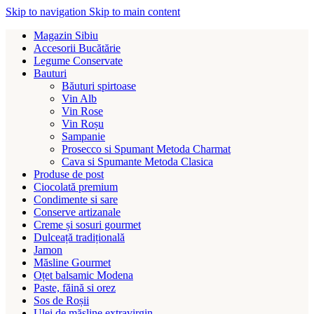
Skip to navigation
Skip to main content
Magazin Sibiu
Accesorii Bucătărie
Legume Conservate
Bauturi
Băuturi spirtoase
Vin Alb
Vin Rose
Vin Roșu
Sampanie
Prosecco si Spumant Metoda Charmat
Cava si Spumante Metoda Clasica
Produse de post
Ciocolată premium
Condimente si sare
Conserve artizanale
Creme și sosuri gourmet
Dulceață tradițională
Jamon
Măsline Gourmet
Oțet balsamic Modena
Paste, făină si orez
Sos de Roșii
Ulei de măsline extravirgin