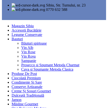
Sibiu, Str. Turnului, nr. 23
0770 632 588
Magazin Sibiu
Accesorii Bucătărie
Legume Conservate
Bauturi
Băuturi spirtoase
Vin Alb
Vin Rose
Vin Roșu
Sampanie
Prosecco si Spumant Metoda Charmat
Cava si Spumante Metoda Clasica
Produse De Post
Ciocolată Premium
Condimente Si Sare
Conserve Artizanale
Creme Și Sosuri Gourmet
Dulceață Tradițională
Jamon
Măsline Gourmet