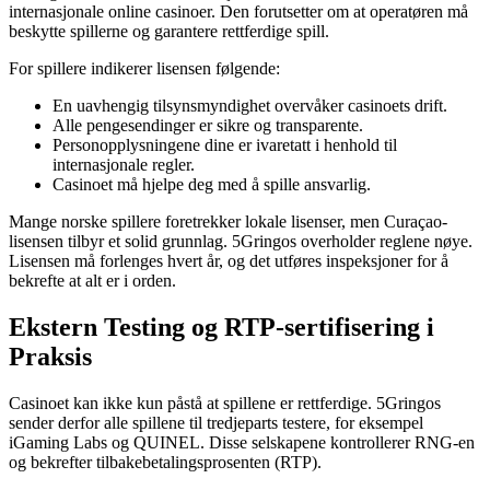
internasjonale online casinoer. Den forutsetter om at operatøren må
beskytte spillerne og garantere rettferdige spill.
For spillere indikerer lisensen følgende:
En uavhengig tilsynsmyndighet overvåker casinoets drift.
Alle pengesendinger er sikre og transparente.
Personopplysningene dine er ivaretatt i henhold til
internasjonale regler.
Casinoet må hjelpe deg med å spille ansvarlig.
Mange norske spillere foretrekker lokale lisenser, men Curaçao-
lisensen tilbyr et solid grunnlag. 5Gringos overholder reglene nøye.
Lisensen må forlenges hvert år, og det utføres inspeksjoner for å
bekrefte at alt er i orden.
Ekstern Testing og RTP-sertifisering i
Praksis
Casinoet kan ikke kun påstå at spillene er rettferdige. 5Gringos
sender derfor alle spillene til tredjeparts testere, for eksempel
iGaming Labs og QUINEL. Disse selskapene kontrollerer RNG-en
og bekrefter tilbakebetalingsprosenten (RTP).