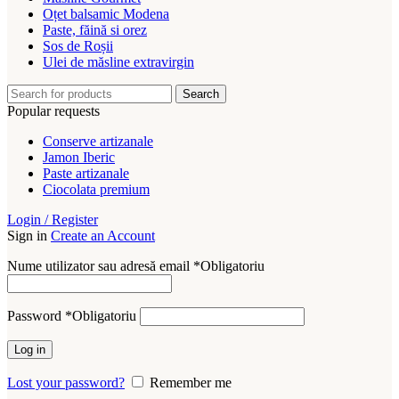
Oțet balsamic Modena
Paste, făină si orez
Sos de Roșii
Ulei de măsline extravirgin
Search
Popular requests
Conserve artizanale
Jamon Iberic
Paste artizanale
Ciocolata premium
Login / Register
Sign in
Create an Account
Nume utilizator sau adresă email
*
Obligatoriu
Password
*
Obligatoriu
Log in
Lost your password?
Remember me