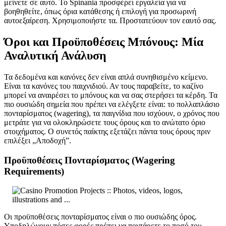
μείνετε σε αυτό. Το Spinania προσφέρει εργαλεία για να
βοηθηθείτε, όπως όρια κατάθεσης ή επιλογή για προσωρινή
αυτοεξαίρεση. Χρησιμοποιήστε τα. Προστατεύουν τον εαυτό σας.
Όροι και Προϋποθέσεις Μπόνους: Μία
Αναλυτική Ανάλυση
Τα δεδομένα και κανόνες δεν είναι απλά συνηθισμένο κείμενο.
Είναι τα κανόνες του παιχνιδιού. Αν τους παραβείτε, το καζίνο
μπορεί να αναιρέσει το μπόνους και να σας στερήσει τα κέρδη. Τα
πιο ουσιώδη σημεία που πρέπει να ελέγξετε είναι: το πολλαπλάσιο
πονταρίσματος (wagering), τα παιγνίδια που ισχύουν, ο χρόνος που
μετράτε για να ολοκληρώσετε τους όρους και το ανώτατο όριο
στοιχήματος. Ο συνετός παίκτης εξετάζει πάντα τους όρους πριν
επιλέξει „Αποδοχή”.
Προϋποθέσεις Πονταρίσματος (Wagering
Requirements)
Οι προϋποθέσεις πονταρίσματος είναι ο πιο ουσιώδης όρος.
Υποδηλώνουν πόσες φορές πρέπει να ποντάρετε το ποσό του