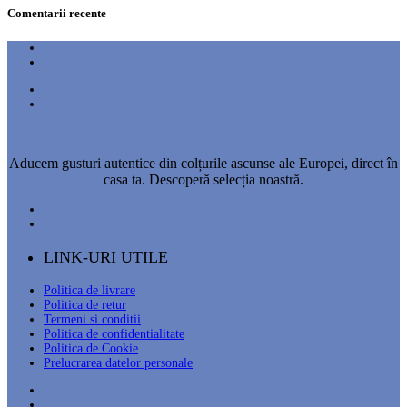
Comentarii recente
Aducem gusturi autentice din colțurile ascunse ale Europei, direct în
casa ta. Descoperă selecția noastră.
LINK-URI UTILE
Politica de livrare
Politica de retur
Termeni si conditii
Politica de confidentialitate
Politica de Cookie
Prelucrarea datelor personale