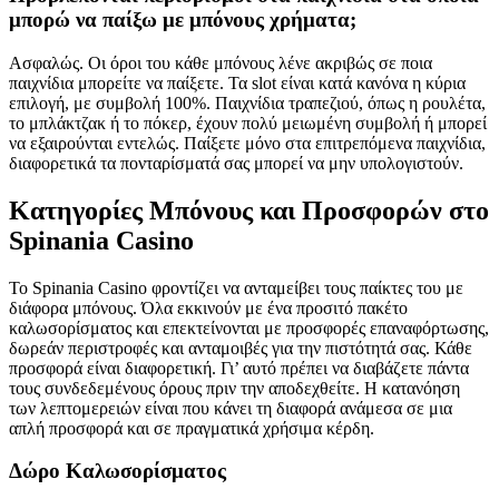
μπορώ να παίξω με μπόνους χρήματα;
Ασφαλώς. Οι όροι του κάθε μπόνους λένε ακριβώς σε ποια
παιχνίδια μπορείτε να παίξετε. Τα slot είναι κατά κανόνα η κύρια
επιλογή, με συμβολή 100%. Παιχνίδια τραπεζιού, όπως η ρουλέτα,
το μπλάκτζακ ή το πόκερ, έχουν πολύ μειωμένη συμβολή ή μπορεί
να εξαιρούνται εντελώς. Παίξετε μόνο στα επιτρεπόμενα παιχνίδια,
διαφορετικά τα πονταρίσματά σας μπορεί να μην υπολογιστούν.
Κατηγορίες Μπόνους και Προσφορών στο
Spinania Casino
Το Spinania Casino φροντίζει να ανταμείβει τους παίκτες του με
διάφορα μπόνους. Όλα εκκινούν με ένα προσιτό πακέτο
καλωσορίσματος και επεκτείνονται με προσφορές επαναφόρτωσης,
δωρεάν περιστροφές και ανταμοιβές για την πιστότητά σας. Κάθε
προσφορά είναι διαφορετική. Γι’ αυτό πρέπει να διαβάζετε πάντα
τους συνδεδεμένους όρους πριν την αποδεχθείτε. Η κατανόηση
των λεπτομερειών είναι που κάνει τη διαφορά ανάμεσα σε μια
απλή προσφορά και σε πραγματικά χρήσιμα κέρδη.
Δώρο Καλωσορίσματος