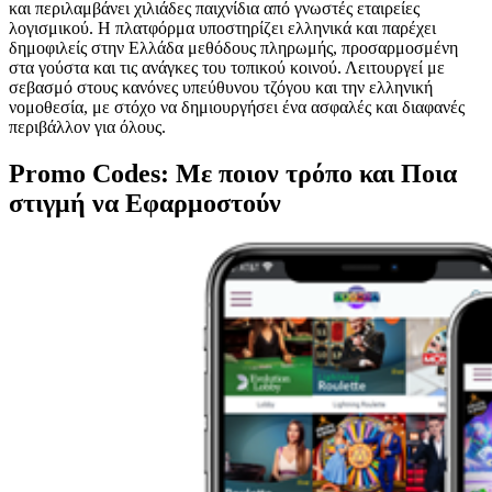
και περιλαμβάνει χιλιάδες παιχνίδια από γνωστές εταιρείες
λογισμικού. Η πλατφόρμα υποστηρίζει ελληνικά και παρέχει
δημοφιλείς στην Ελλάδα μεθόδους πληρωμής, προσαρμοσμένη
στα γούστα και τις ανάγκες του τοπικού κοινού. Λειτουργεί με
σεβασμό στους κανόνες υπεύθυνου τζόγου και την ελληνική
νομοθεσία, με στόχο να δημιουργήσει ένα ασφαλές και διαφανές
περιβάλλον για όλους.
Promo Codes: Με ποιον τρόπο και Ποια
στιγμή να Εφαρμοστούν