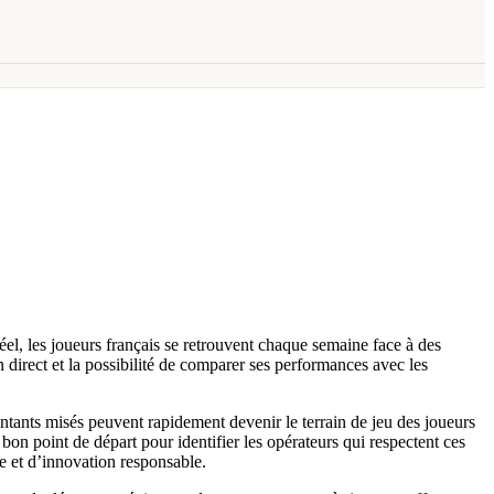
el, les joueurs français se retrouvent chaque semaine face à des
 direct et la possibilité de comparer ses performances avec les
ontants misés peuvent rapidement devenir le terrain de jeu des joueurs
on point de départ pour identifier les opérateurs qui respectent ces
ce et d’innovation responsable.