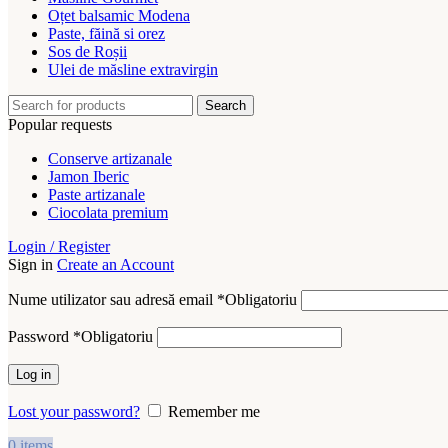
Oțet balsamic Modena
Paste, făină si orez
Sos de Roșii
Ulei de măsline extravirgin
Search
Popular requests
Conserve artizanale
Jamon Iberic
Paste artizanale
Ciocolata premium
Login / Register
Sign in
Create an Account
Nume utilizator sau adresă email
*
Obligatoriu
Password
*
Obligatoriu
Log in
Lost your password?
Remember me
0
items