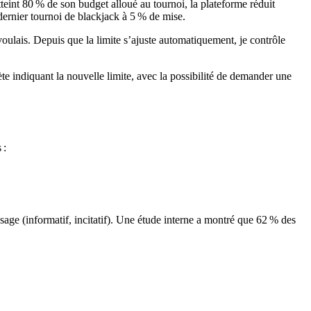
tteint 80 % de son budget alloué au tournoi, la plateforme réduit
ernier tournoi de blackjack à 5 % de mise.
 voulais. Depuis que la limite s’ajuste automatiquement, je contrôle
rète indiquant la nouvelle limite, avec la possibilité de demander une
 :
age (informatif, incitatif). Une étude interne a montré que 62 % des