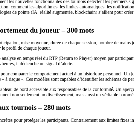
ment les nouvelles fonctionnalités des tournois détectent les premiers si
ection, comment les algorithmes, les limites automatiques, les notificati
logies de pointe (IA, réalité augmentée, blockchain) s’allient pour créer
ortement du joueur – 300 mots
ticipation, mise moyenne, durée de chaque session, nombre de mains jou
r le profil de chaque joueur.
 analyse en temps réel du RTP (Return to Player) moyen par participant
ures, il déclenche un signal d’alerte.
ng pour comparer le comportement actuel à un historique personnel. Un 
mme « à risque ». Ces modèles sont capables d’identifier les schémas de 
 tableau de bord accessible aux responsables de la conformité. Un aperçu
iennent non seulement un divertissement, mais aussi un véritable baromèt
aux tournois – 280 mots
rètes pour protéger les participants. Contrairement aux limites fixes im