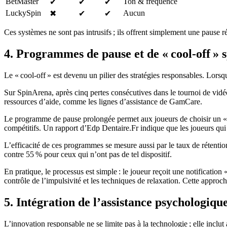
BetMaster
Ton & fréquence
✔︎
✔︎
✔︎
LuckySpin
Aucun
✖︎
✔︎
✔︎
Ces systèmes ne sont pas intrusifs ; ils offrent simplement une pause réf
4. Programmes de pause et de « cool‑off » 
Le « cool‑off » est devenu un pilier des stratégies responsables. Lor
Sur SpinArena, après cinq pertes consécutives dans le tournoi de vidéo
ressources d’aide, comme les lignes d’assistance de GamCare.
Le programme de pause prolongée permet aux joueurs de choisir un « co
compétitifs. Un rapport d’Edp Dentaire.Fr indique que les joueurs qui 
L’efficacité de ces programmes se mesure aussi par le taux de rétentio
contre 55 % pour ceux qui n’ont pas de tel dispositif.
En pratique, le processus est simple : le joueur reçoit une notification
contrôle de l’impulsivité et les techniques de relaxation. Cette appro
5. Intégration de l’assistance psychologiqu
L’innovation responsable ne se limite pas à la technologie ; elle inc