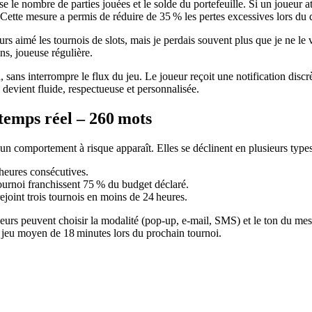
 le nombre de parties jouées et le solde du portefeuille. Si un joueur a
ette mesure a permis de réduire de 35 % les pertes excessives lors du d
urs aimé les tournois de slots, mais je perdais souvent plus que je ne le
ns, joueuse régulière.
, sans interrompre le flux du jeu. Le joueur reçoit une notification disc
on devient fluide, respectueuse et personnalisée.
 temps réel – 260 mots
u’un comportement à risque apparaît. Elles se déclinent en plusieurs types
 heures consécutives.
ournoi franchissent 75 % du budget déclaré.
ejoint trois tournois en moins de 24 heures.
urs peuvent choisir la modalité (pop‑up, e‑mail, SMS) et le ton du mess
de jeu moyen de 18 minutes lors du prochain tournoi.