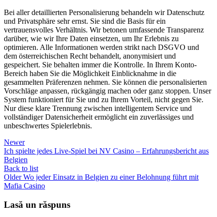
Bei aller detaillierten Personalisierung behandeln wir Datenschutz
und Privatsphäre sehr ernst. Sie sind die Basis für ein
vertrauensvolles Verhältnis. Wir betonen umfassende Transparenz
darüber, wie wir Ihre Daten einsetzen, um Ihr Erlebnis zu
optimieren. Alle Informationen werden strikt nach DSGVO und
dem österreichischen Recht behandelt, anonymisiert und
gespeichert. Sie behalten immer die Kontrolle. In Ihrem Konto-
Bereich haben Sie die Möglichkeit Einblicknahme in die
gesammelten Präferenzen nehmen. Sie können die personalisierten
Vorschläge anpassen, rückgängig machen oder ganz stoppen. Unser
System funktioniert für Sie und zu Ihrem Vorteil, nicht gegen Sie.
Nur diese klare Trennung zwischen intelligentem Service und
vollständiger Datensicherheit ermöglicht ein zuverlässiges und
unbeschwertes Spielerlebnis.
Newer
Ich spielte jedes Live-Spiel bei NV Casino – Erfahrungsbericht aus
Belgien
Back to list
Older
Wo jeder Einsatz in Belgien zu einer Belohnung führt mit
Mafia Casino
Lasă un răspuns