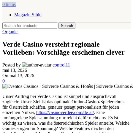
0
items
Magazin Sibiu
Search
Organic
Verde Casino versteht regionale
Vorlieben: Vorschläge erscheinen clever
Posted by
control11
mai 13, 2026
On mai 13, 2026
0
Unser Auftrag bei Verde Casino ist simpel und anspruchsvoll
zugleich: Unser Ziel ist das optimale Online-Casino-Spielerlebnis
für Österreich schaffen, genauer gesagt personalisiert für jeden
einzelnen Nutzer,
https://casinoverdee.com/de-at/
. Eine
umfangreiche Spielsammlung nur reicht dafür nicht aus. Es ist
wichtig zu wissen, was die österreichischen Spieler antreibt. Welche
Games sorgen für Spannung? Welche Features machen den