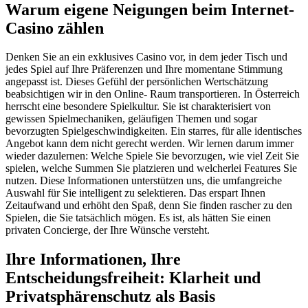
Warum eigene Neigungen beim Internet-
Casino zählen
Denken Sie an ein exklusives Casino vor, in dem jeder Tisch und
jedes Spiel auf Ihre Präferenzen und Ihre momentane Stimmung
angepasst ist. Dieses Gefühl der persönlichen Wertschätzung
beabsichtigen wir in den Online- Raum transportieren. In Österreich
herrscht eine besondere Spielkultur. Sie ist charakterisiert von
gewissen Spielmechaniken, geläufigen Themen und sogar
bevorzugten Spielgeschwindigkeiten. Ein starres, für alle identisches
Angebot kann dem nicht gerecht werden. Wir lernen darum immer
wieder dazulernen: Welche Spiele Sie bevorzugen, wie viel Zeit Sie
spielen, welche Summen Sie platzieren und welcherlei Features Sie
nutzen. Diese Informationen unterstützen uns, die umfangreiche
Auswahl für Sie intelligent zu selektieren. Das erspart Ihnen
Zeitaufwand und erhöht den Spaß, denn Sie finden rascher zu den
Spielen, die Sie tatsächlich mögen. Es ist, als hätten Sie einen
privaten Concierge, der Ihre Wünsche versteht.
Ihre Informationen, Ihre
Entscheidungsfreiheit: Klarheit und
Privatsphärenschutz als Basis