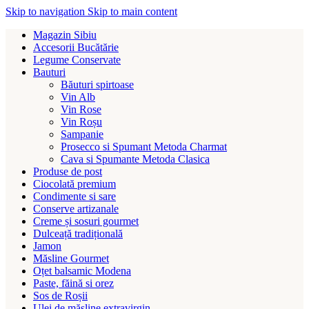
Skip to navigation
Skip to main content
Magazin Sibiu
Accesorii Bucătărie
Legume Conservate
Bauturi
Băuturi spirtoase
Vin Alb
Vin Rose
Vin Roșu
Sampanie
Prosecco si Spumant Metoda Charmat
Cava si Spumante Metoda Clasica
Produse de post
Ciocolată premium
Condimente si sare
Conserve artizanale
Creme și sosuri gourmet
Dulceață tradițională
Jamon
Măsline Gourmet
Oțet balsamic Modena
Paste, făină si orez
Sos de Roșii
Ulei de măsline extravirgin