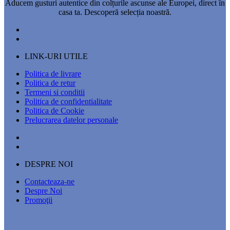
Aducem gusturi autentice din colțurile ascunse ale Europei, direct în
casa ta. Descoperă selecția noastră.
LINK-URI UTILE
Politica de livrare
Politica de retur
Termeni si conditii
Politica de confidentialitate
Politica de Cookie
Prelucrarea datelor personale
DESPRE NOI
Contacteaza-ne
Despre Noi
Promoţii