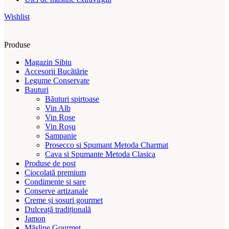
Wishlist
Produse
Magazin Sibiu
Accesorii Bucătărie
Legume Conservate
Bauturi
Băuturi spirtoase
Vin Alb
Vin Rose
Vin Roșu
Sampanie
Prosecco si Spumant Metoda Charmat
Cava si Spumante Metoda Clasica
Produse de post
Ciocolată premium
Condimente si sare
Conserve artizanale
Creme și sosuri gourmet
Dulceață tradițională
Jamon
Măsline Gourmet