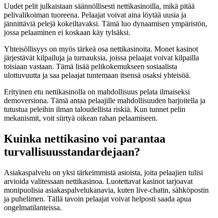
Uudet pelit julkaistaan säännöllisesti nettikasinoilla, mikä pitää
pelivalikoiman tuoreena. Pelaajat voivat aina löytää uusia ja
jännittäviä pelejä kokeiltavaksi. Tämä luo dynaamisen ympäristön,
jossa pelaaminen ei koskaan käy tylsäksi.
Yhteisöllisyys on myös tärkeä osa nettikasinoita. Monet kasinot
järjestävät kilpailuja ja turnauksia, joissa pelaajat voivat kilpailla
toisiaan vastaan. Tämä lisää pelikokemukseen sosiaalista
ulottuvuutta ja saa pelaajat tuntemaan itsensä osaksi yhteisöä.
Erityinen etu nettikasinolla on mahdollisuus pelata ilmaiseksi
demoversiona. Tämä antaa pelaajille mahdollisuuden harjoitella ja
tutustua peleihin ilman taloudellista riskiä. Kun tunnet pelin
mekanismit, voit siirtyä oikean rahan pelaamiseen.
Kuinka nettikasino voi parantaa
turvallisuusstandardejaan?
Asiakaspalvelu on yksi tärkeimmistä asioista, joita pelaajien tulisi
arvioida valitessaan nettikasinoa. Luotettavat kasinot tarjoavat
monipuolisia asiakaspalvelukanavia, kuten live-chatin, sähköpostin
ja puhelimen. Tällä tavoin pelaajat voivat helposti saada apua
ongelmatilanteissa.