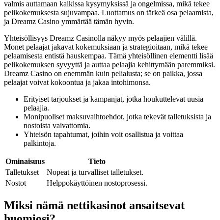
valmis auttamaan kaikissa kysymyksissä ja ongelmissa, mikä tekee
pelikokemuksesta sujuvampaa. Luottamus on tärkeä osa pelaamista,
ja Dreamz Casino ymmärtää tämän hyvin.
Yhteisöllisyys Dreamz Casinolla näkyy myös pelaajien välillä.
Monet pelaajat jakavat kokemuksiaan ja strategioitaan, mikä tekee
pelaamisesta entistä hauskempaa. Tämä yhteisöllinen elementti lisää
pelikokemuksen syvyyttä ja auttaa pelaajia kehittymään paremmiksi.
Dreamz Casino on enemmän kuin pelialusta; se on paikka, jossa
pelaajat voivat kokoontua ja jakaa intohimonsa.
Erityiset tarjoukset ja kampanjat, jotka houkuttelevat uusia
pelaajia.
Monipuoliset maksuvaihtoehdot, jotka tekevät talletuksista ja
nostoista vaivattomia.
Yhteisön tapahtumat, joihin voit osallistua ja voittaa
palkintoja.
Ominaisuus
Tieto
Talletukset
Nopeat ja turvalliset talletukset.
Nostot
Helppokäyttöinen nostoprosessi.
Miksi nämä nettikasinot ansaitsevat
huomiosi?