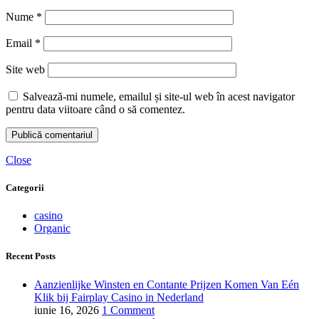
Nume
*
Email
*
Site web
Salvează-mi numele, emailul și site-ul web în acest navigator
pentru data viitoare când o să comentez.
Close
Categorii
casino
Organic
Recent Posts
Aanzienlijke Winsten en Contante Prijzen Komen Van Eén
Klik bij Fairplay Casino in Nederland
iunie 16, 2026
1 Comment