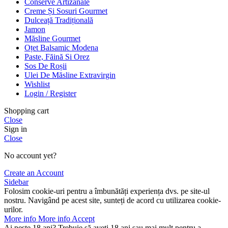
Conserve Artizanale
Creme Și Sosuri Gourmet
Dulceață Tradițională
Jamon
Măsline Gourmet
Oțet Balsamic Modena
Paste, Făină Si Orez
Sos De Roșii
Ulei De Măsline Extravirgin
Wishlist
Login / Register
Shopping cart
Close
Sign in
Close
No account yet?
Create an Account
Sidebar
Folosim cookie-uri pentru a îmbunătăți experiența dvs. pe site-ul
nostru. Navigând pe acest site, sunteți de acord cu utilizarea cookie-
urilor.
More info
More info
Accept
Ai peste 18 ani? Trebuie să aveți 18 ani sau mai mult pentru a