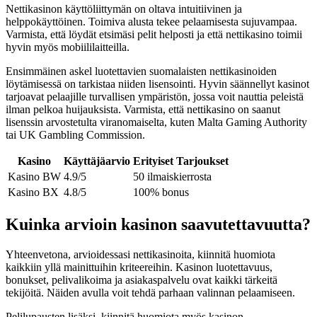
Nettikasinon käyttöliittymän on oltava intuitiivinen ja
helppokäyttöinen. Toimiva alusta tekee pelaamisesta sujuvampaa.
Varmista, että löydät etsimäsi pelit helposti ja että nettikasino toimii
hyvin myös mobiililaitteilla.
Ensimmäinen askel luotettavien suomalaisten nettikasinoiden
löytämisessä on tarkistaa niiden lisensointi. Hyvin säännellyt kasinot
tarjoavat pelaajille turvallisen ympäristön, jossa voit nauttia peleistä
ilman pelkoa huijauksista. Varmista, että nettikasino on saanut
lisenssin arvostetulta viranomaiselta, kuten Malta Gaming Authority
tai UK Gambling Commission.
Kasino
Käyttäjäarvio
Erityiset Tarjoukset
Kasino BW
4.9/5
50 ilmaiskierrosta
Kasino BX
4.8/5
100% bonus
Kuinka arvioin kasinon saavutettavuutta?
Yhteenvetona, arvioidessasi nettikasinoita, kiinnitä huomiota
kaikkiin yllä mainittuihin kriteereihin. Kasinon luotettavuus,
bonukset, pelivalikoima ja asiakaspalvelu ovat kaikki tärkeitä
tekijöitä. Näiden avulla voit tehdä parhaan valinnan pelaamiseen.
Pelilupausten lisäksi, kiinnitä huomiota myös kasinon