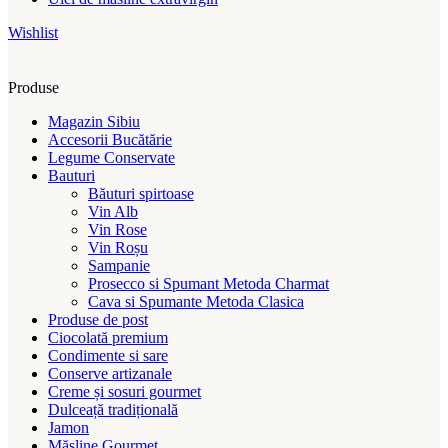
Wishlist
Produse
Magazin Sibiu
Accesorii Bucătărie
Legume Conservate
Bauturi
Băuturi spirtoase
Vin Alb
Vin Rose
Vin Roșu
Sampanie
Prosecco si Spumant Metoda Charmat
Cava si Spumante Metoda Clasica
Produse de post
Ciocolată premium
Condimente si sare
Conserve artizanale
Creme și sosuri gourmet
Dulceață tradițională
Jamon
Măsline Gourmet