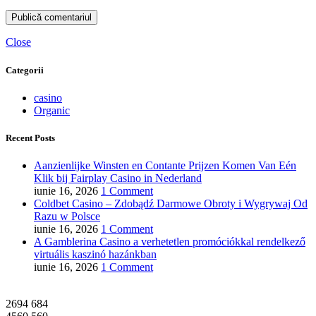
Close
Categorii
casino
Organic
Recent Posts
Aanzienlijke Winsten en Contante Prijzen Komen Van Eén
Klik bij Fairplay Casino in Nederland
iunie 16, 2026
1 Comment
Coldbet Casino – Zdobądź Darmowe Obroty i Wygrywaj Od
Razu w Polsce
iunie 16, 2026
1 Comment
A Gamblerina Casino a verhetetlen promóciókkal rendelkező
virtuális kaszinó hazánkban
iunie 16, 2026
1 Comment
2694
684