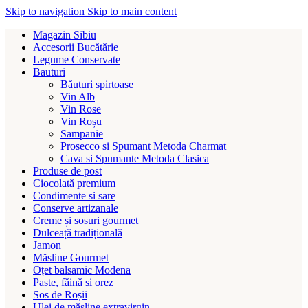
Skip to navigation
Skip to main content
Magazin Sibiu
Accesorii Bucătărie
Legume Conservate
Bauturi
Băuturi spirtoase
Vin Alb
Vin Rose
Vin Roșu
Sampanie
Prosecco si Spumant Metoda Charmat
Cava si Spumante Metoda Clasica
Produse de post
Ciocolată premium
Condimente si sare
Conserve artizanale
Creme și sosuri gourmet
Dulceață tradițională
Jamon
Măsline Gourmet
Oțet balsamic Modena
Paste, făină si orez
Sos de Roșii
Ulei de măsline extravirgin