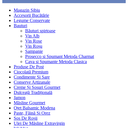
Magazin Sibiu
Accesorii Bucătărie
Legume Conservate
Bauturi
Băuturi spirtoase
Vin Alb
Vin Rose
Vin Roșu
Sampanie
Prosecco si Spumant Metoda Charmat
Cava si Spumante Metoda Clasica
Produse De Post
Ciocolată Premium
Condimente Si Sare
Conserve Artizanale
Creme Și Sosuri Gourmet
Dulceață Tradițională
Jamon
Măsline Gourmet
Oțet Balsamic Modena
Paste, Făină Si Orez
Sos De Roșii
Ulei De Măsline Extravirgin