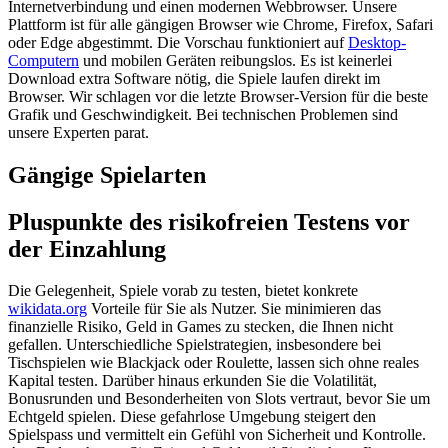
Internetverbindung und einen modernen Webbrowser. Unsere
Plattform ist für alle gängigen Browser wie Chrome, Firefox, Safari
oder Edge abgestimmt. Die Vorschau funktioniert auf
Desktop-
Computern
und mobilen Geräten reibungslos. Es ist keinerlei
Download extra Software nötig, die Spiele laufen direkt im
Browser. Wir schlagen vor die letzte Browser-Version für die beste
Grafik und Geschwindigkeit. Bei technischen Problemen sind
unsere Experten parat.
Gängige Spielarten
Pluspunkte des risikofreien Testens vor
der Einzahlung
Die Gelegenheit, Spiele vorab zu testen, bietet konkrete
wikidata.org
Vorteile für Sie als Nutzer. Sie minimieren das
finanzielle Risiko, Geld in Games zu stecken, die Ihnen nicht
gefallen. Unterschiedliche Spielstrategien, insbesondere bei
Tischspielen wie Blackjack oder Roulette, lassen sich ohne reales
Kapital testen. Darüber hinaus erkunden Sie die Volatilität,
Bonusrunden und Besonderheiten von Slots vertraut, bevor Sie um
Echtgeld spielen. Diese gefahrlose Umgebung steigert den
Spielspass und vermittelt ein Gefühl von Sicherheit und Kontrolle.