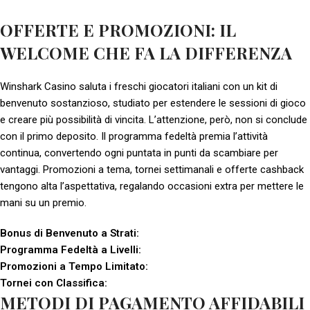
OFFERTE E PROMOZIONI: IL
WELCOME CHE FA LA DIFFERENZA
Winshark Casino saluta i freschi giocatori italiani con un kit di
benvenuto sostanzioso, studiato per estendere le sessioni di gioco
e creare più possibilità di vincita. L’attenzione, però, non si conclude
con il primo deposito. Il programma fedeltà premia l’attività
continua, convertendo ogni puntata in punti da scambiare per
vantaggi. Promozioni a tema, tornei settimanali e offerte cashback
tengono alta l’aspettativa, regalando occasioni extra per mettere le
mani su un premio.
Bonus di Benvenuto a Strati:
Programma Fedeltà a Livelli:
Promozioni a Tempo Limitato:
Tornei con Classifica:
METODI DI PAGAMENTO AFFIDABILI