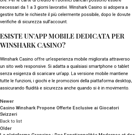
ore. Per le carte di credito e i bonifici bancari possono essere
necessari da 1 a 3 giorni lavorativi. Winshark Casino si adopera a
gestire tutte le richieste il più celermente possibile, dopo le dovute
verifiche di sicurezza sull’account.
ESISTE UN’APP MOBILE DEDICATA PER
WINSHARK CASINO?
Winshark Casino offre un’esperienza mobile migliorata attraverso
un sito web responsive. Si adatta a qualsiasi smartphone o tablet
senza esigenza di scaricare un’app. La versione mobile mantiene
tutte le funzioni, i giochi e le promozioni della piattaforma desktop,
assicurando fluidità e sicurezza anche quando si è in movimento.
Newer
Casino Winshark Propone Offerte Esclusive ai Giocatori
Svizzeri
Back to list
Older