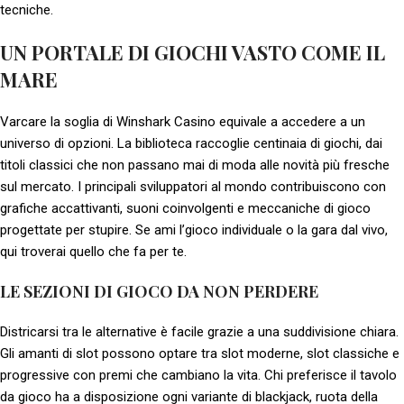
tecniche.
UN PORTALE DI GIOCHI VASTO COME IL
MARE
Varcare la soglia di Winshark Casino equivale a accedere a un
universo di opzioni. La biblioteca raccoglie centinaia di giochi, dai
titoli classici che non passano mai di moda alle novità più fresche
sul mercato. I principali sviluppatori al mondo contribuiscono con
grafiche accattivanti, suoni coinvolgenti e meccaniche di gioco
progettate per stupire. Se ami l’gioco individuale o la gara dal vivo,
qui troverai quello che fa per te.
LE SEZIONI DI GIOCO DA NON PERDERE
Districarsi tra le alternative è facile grazie a una suddivisione chiara.
Gli amanti di slot possono optare tra slot moderne, slot classiche e
progressive con premi che cambiano la vita. Chi preferisce il tavolo
da gioco ha a disposizione ogni variante di blackjack, ruota della