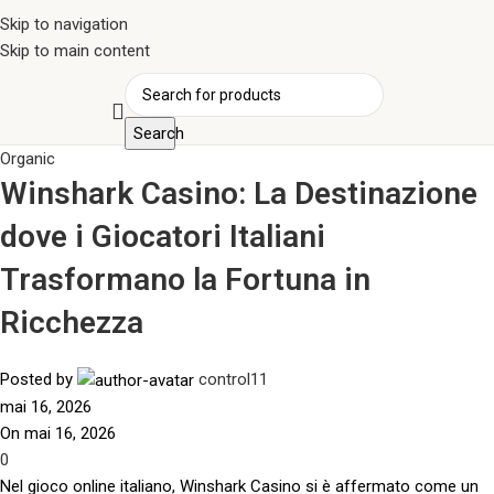
Skip to navigation
Skip to main content
Search
Organic
Winshark Casino: La Destinazione
dove i Giocatori Italiani
Trasformano la Fortuna in
Ricchezza
Posted by
control11
mai 16, 2026
On mai 16, 2026
0
Nel gioco online italiano, Winshark Casino si è affermato come un