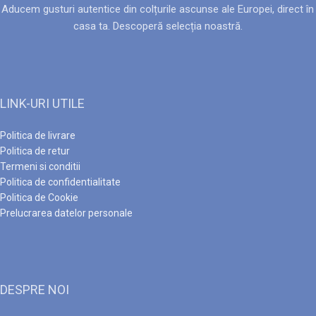
Aducem gusturi autentice din colțurile ascunse ale Europei, direct în
casa ta. Descoperă selecția noastră.
LINK-URI UTILE
Politica de livrare
Politica de retur
Termeni si conditii
Politica de confidentialitate
Politica de Cookie
Prelucrarea datelor personale
DESPRE NOI