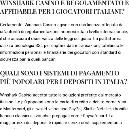
WINSHARK CASINO È REGOLAMENTATO E
AFFIDABILE PER I GIOCATORI ITALIANI?
Certamente. Winshark Casino agisce con una licenza ottenuta da
un’autorità di regolamentazione riconosciuta a livello internazionale,
il che assicura il osservanza delle leggi sul gioco. La piattaforma
utilizza tecnologia SSL per criptare dati e transazioni, tutelando le
informazioni personali e finanziarie dei giocatori con standard di
sicurezza pari a quelli bancari.
QUALI SONO I SISTEMI DI PAGAMENTO
PIÙ POPOLARI PER I DEPOSITI IN ITALIA?
Winshark Casino accetta tutte le soluzioni preferite dal mercato
italiano. Le più popolari sono le carte di credito e debito come Visa
e Mastercard, gli e-wallet veloci tipo PayPal, Skrill e Neteller, i bonifici
bancari classici e i voucher prepagati come Paysafecard. La
maggioranza dei depositi è rapida e senza costi supplementari a