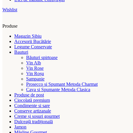
Wishlist
Produse
Magazin Sibiu
Accesorii Bucătărie
Legume Conservate
Bauturi
Băuturi spirtoase
Vin Alb
Vin Rose
Vin Roșu
Sampanie
Prosecco si Spumant Metoda Charmat
Cava si Spumante Metoda Clasica
Produse de post
Ciocolată premium
Condimente si sare
Conserve artizanale
Creme și sosuri gourmet
Dulceață tradițională
Jamon
Măsline Gourmet