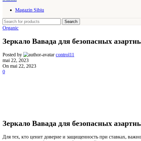
Magazin Sibiu
Search
Organic
Зеркало Вавада для безопасных азартн
Posted by
control11
mai 22, 2023
On mai 22, 2023
0
Зеркало Вавада для безопасных азартн
Для тех, кто ценит доверие и защищенность при ставках, важ