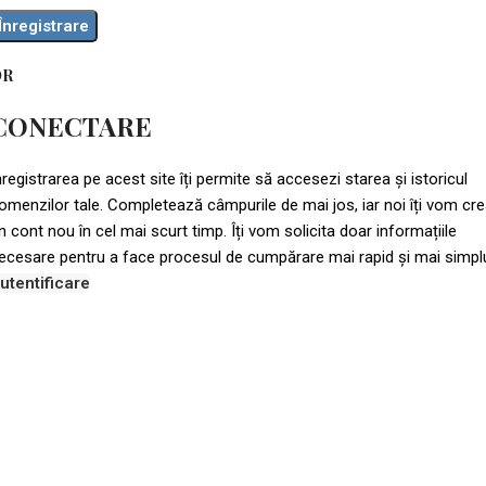
Înregistrare
OR
CONECTARE
nregistrarea pe acest site îți permite să accesezi starea și istoricul
omenzilor tale. Completează câmpurile de mai jos, iar noi îți vom cr
n cont nou în cel mai scurt timp. Îți vom solicita doar informațiile
ecesare pentru a face procesul de cumpărare mai rapid și mai simpl
utentificare