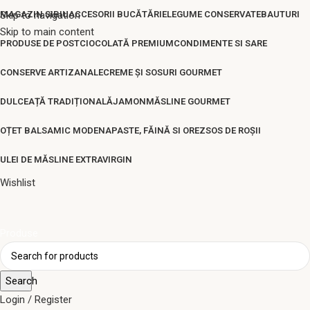
Skip to navigation
MAGAZIN SIBIU
ACCESORII BUCĂTĂRIE
LEGUME CONSERVATE
BAUTURI
Skip to main content
PRODUSE DE POST
CIOCOLATĂ PREMIUM
CONDIMENTE SI SARE
CONSERVE ARTIZANALE
CREME ȘI SOSURI GOURMET
DULCEAȚĂ TRADIȚIONALĂ
JAMON
MĂSLINE GOURMET
OȚET BALSAMIC MODENA
PASTE, FĂINĂ SI OREZ
SOS DE ROȘII
ULEI DE MĂSLINE EXTRAVIRGIN
Wishlist
Produse
Search
Login / Register