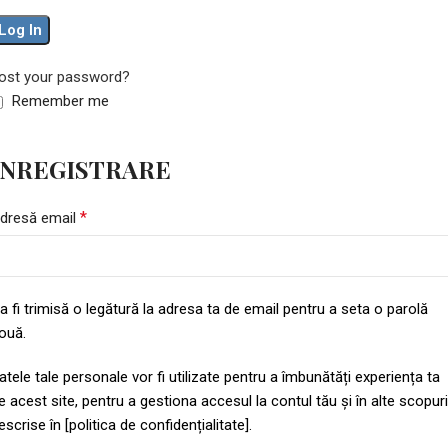
Log In
ost your password?
Remember me
ÎNREGISTRARE
*
dresă email
a fi trimisă o legătură la adresa ta de email pentru a seta o parolă
ouă.
atele tale personale vor fi utilizate pentru a îmbunătăți experiența ta
e acest site, pentru a gestiona accesul la contul tău și în alte scopuri
escrise în [politica de confidențialitate].