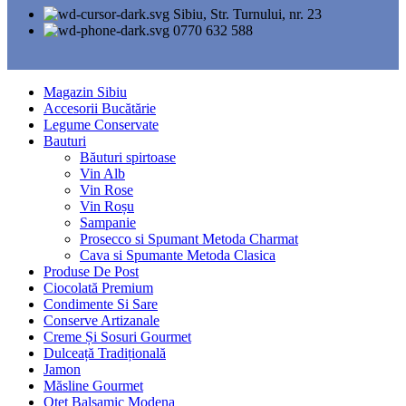
Sibiu, Str. Turnului, nr. 23
0770 632 588
Magazin Sibiu
Accesorii Bucătărie
Legume Conservate
Bauturi
Băuturi spirtoase
Vin Alb
Vin Rose
Vin Roșu
Sampanie
Prosecco si Spumant Metoda Charmat
Cava si Spumante Metoda Clasica
Produse De Post
Ciocolată Premium
Condimente Si Sare
Conserve Artizanale
Creme Și Sosuri Gourmet
Dulceață Tradițională
Jamon
Măsline Gourmet
Oțet Balsamic Modena