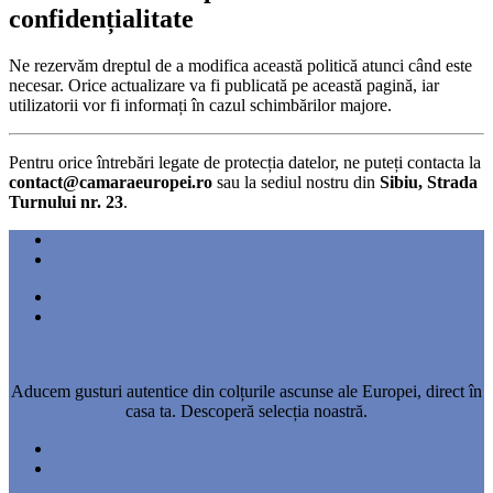
confidențialitate
Ne rezervăm dreptul de a modifica această politică atunci când este
necesar. Orice actualizare va fi publicată pe această pagină, iar
utilizatorii vor fi informați în cazul schimbărilor majore.
Pentru orice întrebări legate de protecția datelor, ne puteți contacta la
contact@camaraeuropei.ro
sau la sediul nostru din
Sibiu, Strada
Turnului nr. 23
.
Aducem gusturi autentice din colțurile ascunse ale Europei, direct în
casa ta. Descoperă selecția noastră.