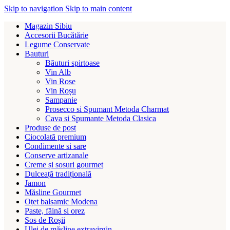
Skip to navigation
Skip to main content
Magazin Sibiu
Accesorii Bucătărie
Legume Conservate
Bauturi
Băuturi spirtoase
Vin Alb
Vin Rose
Vin Roșu
Sampanie
Prosecco si Spumant Metoda Charmat
Cava si Spumante Metoda Clasica
Produse de post
Ciocolată premium
Condimente si sare
Conserve artizanale
Creme și sosuri gourmet
Dulceață tradițională
Jamon
Măsline Gourmet
Oțet balsamic Modena
Paste, făină si orez
Sos de Roșii
Ulei de măsline extravirgin