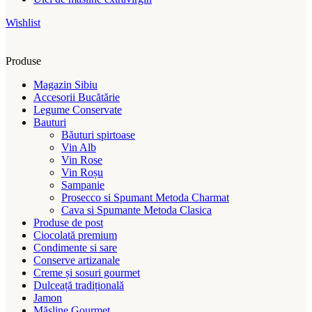
Wishlist
Produse
Magazin Sibiu
Accesorii Bucătărie
Legume Conservate
Bauturi
Băuturi spirtoase
Vin Alb
Vin Rose
Vin Roșu
Sampanie
Prosecco si Spumant Metoda Charmat
Cava si Spumante Metoda Clasica
Produse de post
Ciocolată premium
Condimente si sare
Conserve artizanale
Creme și sosuri gourmet
Dulceață tradițională
Jamon
Măsline Gourmet