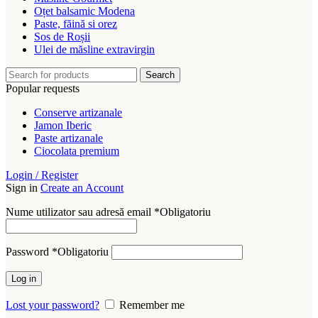
Oțet balsamic Modena
Paste, făină si orez
Sos de Roșii
Ulei de măsline extravirgin
Search
Popular requests
Conserve artizanale
Jamon Iberic
Paste artizanale
Ciocolata premium
Login / Register
Sign in
Create an Account
Nume utilizator sau adresă email
*
Obligatoriu
Password
*
Obligatoriu
Log in
Lost your password?
Remember me