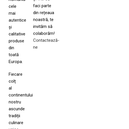
faci parte
cele
din rețeaua
mai
noastră, te
autentice
invităm să
și
colaborăm!
calitative
Contactează-
produse
ne
din
toată
Europa.
Fiecare
colț
al
continentului
nostru
ascunde
tradiții
culinare