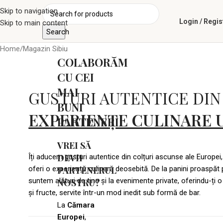
Skip to navigation
Produse
Login / Regis
Skip to main content
Search
Home
Magazin Sibiu
COLABORĂM
CU CEI
MAI
GUSTURI AUTENTICE DIN
BUNI
EXPERIENȚE CULINARE U
PARTENERI
VREI SĂ
DEVII
Îți aducem gusturi autentice din colțuri ascunse ale Europei,
oferi o experiență culinară deosebită. De la panini proaspăt p
PARTENERUL
suntem alături de tine și la evenimente private, oferindu-ți o
NOSTRU?
și fructe, servite într-un mod inedit sub formă de bar.
La
Cămara
Europei
,