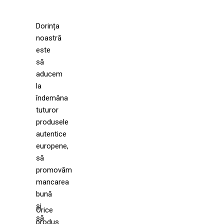
Dorința
noastră
este
să
aducem
la
îndemâna
tuturor
produsele
autentice
europene,
să
promovăm
mancarea
bună
și
Orice
să
produs