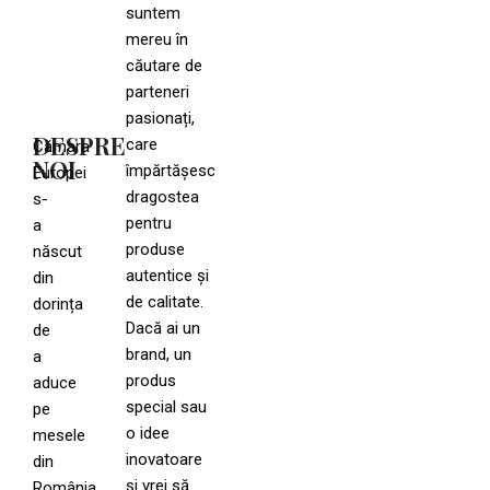
suntem
mereu în
căutare de
parteneri
pasionați,
DESPRE
care
Cămara
NOI
împărtășesc
Europei
dragostea
s-
pentru
a
produse
născut
autentice și
din
de calitate.
dorința
Dacă ai un
de
brand, un
a
produs
aduce
special sau
pe
o idee
mesele
inovatoare
din
și vrei să
România