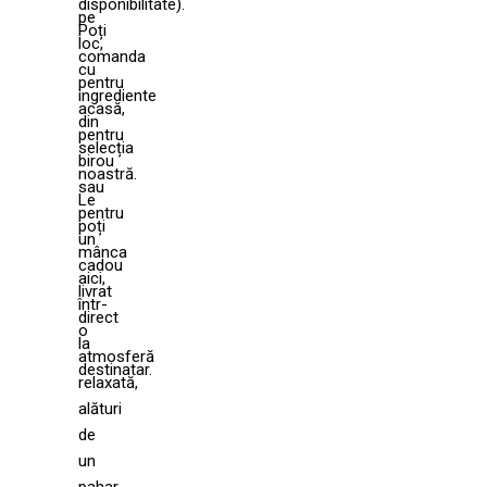
disponibilitate).
pe
Poți
loc,
comanda
cu
pentru
ingrediente
acasă,
din
pentru
selecția
birou
noastră.
sau
Le
pentru
poți
un
mânca
cadou
aici,
livrat
într-
direct
o
la
atmosferă
destinatar.
relaxată,
alături
de
un