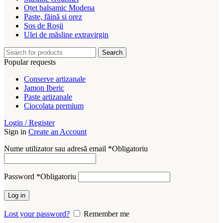
Oțet balsamic Modena
Paste, făină si orez
Sos de Roșii
Ulei de măsline extravirgin
Search
Popular requests
Conserve artizanale
Jamon Iberic
Paste artizanale
Ciocolata premium
Login / Register
Sign in
Create an Account
Nume utilizator sau adresă email
*
Obligatoriu
Password
*
Obligatoriu
Log in
Lost your password?
Remember me