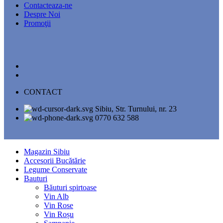
Contacteaza-ne
Despre Noi
Promoţii
CONTACT
Sibiu, Str. Turnului, nr. 23
0770 632 588
Magazin Sibiu
Accesorii Bucătărie
Legume Conservate
Bauturi
Băuturi spirtoase
Vin Alb
Vin Rose
Vin Roșu