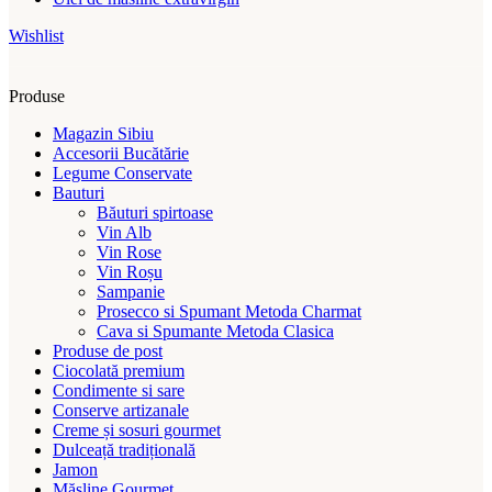
Wishlist
Produse
Magazin Sibiu
Accesorii Bucătărie
Legume Conservate
Bauturi
Băuturi spirtoase
Vin Alb
Vin Rose
Vin Roșu
Sampanie
Prosecco si Spumant Metoda Charmat
Cava si Spumante Metoda Clasica
Produse de post
Ciocolată premium
Condimente si sare
Conserve artizanale
Creme și sosuri gourmet
Dulceață tradițională
Jamon
Măsline Gourmet