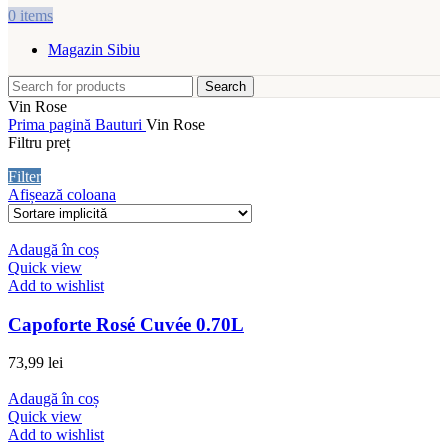
0
items
Magazin Sibiu
Search
Vin Rose
Prima pagină
Bauturi
Vin Rose
Filtru preț
Filter
Afișează coloana
Adaugă în coș
Quick view
Add to wishlist
Capoforte Rosé Cuvée 0.70L
73,99
lei
Adaugă în coș
Quick view
Add to wishlist