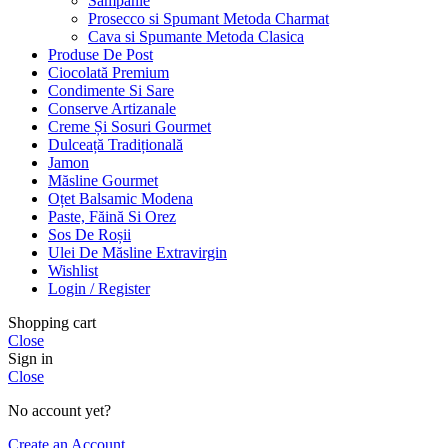
Sampanie
Prosecco si Spumant Metoda Charmat
Cava si Spumante Metoda Clasica
Produse De Post
Ciocolată Premium
Condimente Si Sare
Conserve Artizanale
Creme Și Sosuri Gourmet
Dulceață Tradițională
Jamon
Măsline Gourmet
Oțet Balsamic Modena
Paste, Făină Si Orez
Sos De Roșii
Ulei De Măsline Extravirgin
Wishlist
Login / Register
Shopping cart
Close
Sign in
Close
No account yet?
Create an Account