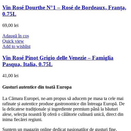
Vin Rosé Dourthe N°1 – Rosé de Bordeaux, Franța,
0.75L
69,00
lei
Adaugă în coș
Quick view
Add to wishlist
Vin Rosé Pinot Grigio delle Venezie – Famiglia
Pasqua, Italia, 0.75L
41,00
lei
Gusturi autentice din toată Europa
La Cămara Europei, ne-am propus să aducem pe masa ta cele mai
rafinate și autentice produse gastronomice din întreaga Europă. De
la delicatese tradiționale și ingrediente premium până la băuturi
alese, selecția noastră îți oferă o călătorie culinară unică, direct din
inima fiecărei regiuni.
Suntem un magazin online dedicat pasionaților de gusturi fine,