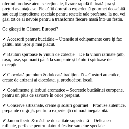
oferind produse atent selecționate, livrare rapidă în toată țara și
prețuri avantajoase. Fie că îți dorești o experiență gourmet deosebită
sau cauți ingrediente speciale pentru rețetele tale preferate, la noi vei
găsi tot ce ai nevoie pentru a transforma fiecare masă într-un festin.
Ce găsești în Cămara Europei?
✔ Accesorii pentru bucătărie – Utensile și echipamente care îți fac
gătitul mai ușor și mai plăcut.
✔ Băuturi spirtoase & vinuri de colecție – De la vinuri rafinate (alb,
roșu, rose, spumant) până la șampanie și băuturi spirtoase de
excepție.
✔ Ciocolată premium & dulceață tradițională – Gusturi autentice,
create de artizani ai ciocolatei și producători locali.
✔ Condimente și ierburi aromatice – Secretele bucătăriei europene,
pentru un plus de savoare în orice preparat.
✔ Conserve artizanale, creme și sosuri gourmet – Produse autentice,
preparate cu grijă, pentru o experiență culinară inegalabilă.
✔ Jamon iberic & măsline de calitate superioară – Delicatese
rafinate, perfecte pentru platouri festive sau cine speciale.