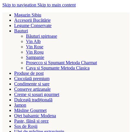
Skip to navigation
Skip to main content
Magazin Sibiu
Accesorii Bucătărie
Legume Conservate
Bauturi
Băuturi spirtoase
Vin Alb
Vin Rose
Vin Roșu
Sampanie
Prosecco si Spumant Metoda Charmat
Cava si Spumante Metoda Clasica
Produse de post
Ciocolată premium
Condimente si sare
Conserve artizanale
Creme și sosuri gourmet
Dulceață tradițională
Jamon
Măsline Gourmet
Oțet balsamic Modena
Paste, făină si orez
Sos de Roșii
Ulei de măsline extravirgin