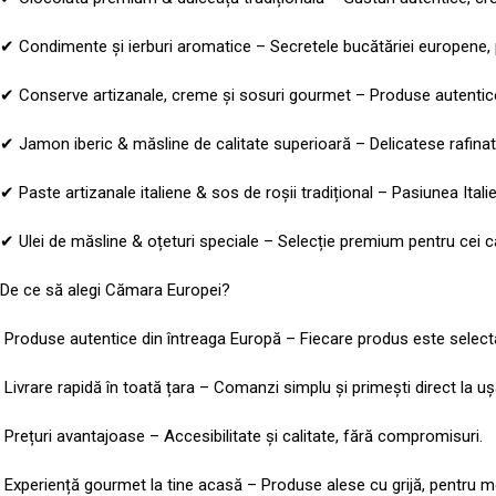
✔ Condimente și ierburi aromatice – Secretele bucătăriei europene, p
✔ Conserve artizanale, creme și sosuri gourmet – Produse autentice, 
✔ Jamon iberic & măsline de calitate superioară – Delicatese rafinate
✔ Paste artizanale italiene & sos de roșii tradițional – Pasiunea Itali
✔ Ulei de măsline & oțeturi speciale – Selecție premium pentru cei ca
De ce să alegi Cămara Europei?
Produse autentice din întreaga Europă – Fiecare produs este selectat
Livrare rapidă în toată țara – Comanzi simplu și primești direct la ușa 
Prețuri avantajoase – Accesibilitate și calitate, fără compromisuri.
Experiență gourmet la tine acasă – Produse alese cu grijă, pentru 