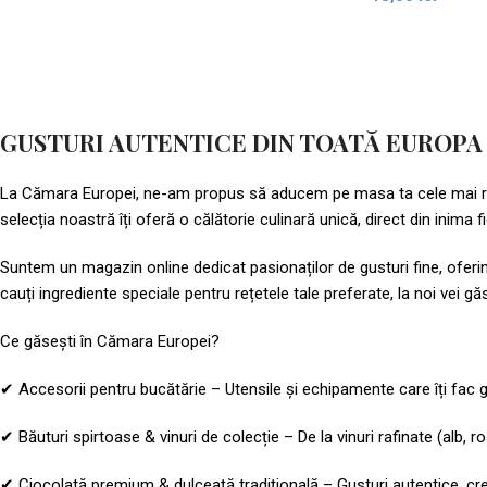
GUSTURI AUTENTICE DIN TOATĂ EUROPA
La Cămara Europei, ne-am propus să aducem pe masa ta cele mai rafin
selecția noastră îți oferă o călătorie culinară unică, direct din inima fi
Suntem un magazin online dedicat pasionaților de gusturi fine, oferind
cauți ingrediente speciale pentru rețetele tale preferate, la noi vei g
Ce găsești în Cămara Europei?
✔ Accesorii pentru bucătărie – Utensile și echipamente care îți fac gă
✔ Băuturi spirtoase & vinuri de colecție – De la vinuri rafinate (alb,
✔ Ciocolată premium & dulceață tradițională – Gusturi autentice, creat