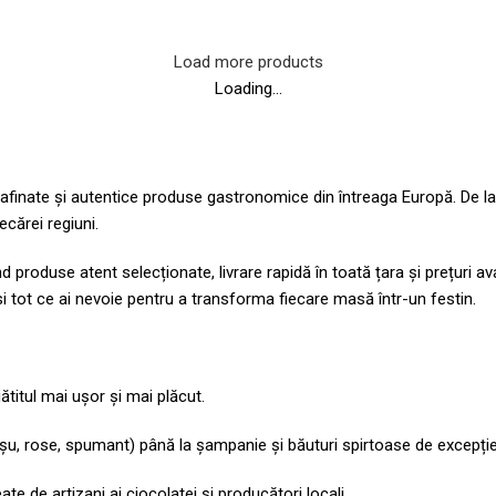
Load more products
Loading...
ate și autentice produse gastronomice din întreaga Europă. De la de
ecărei regiuni.
 produse atent selecționate, livrare rapidă în toată țara și prețuri a
ăsi tot ce ai nevoie pentru a transforma fiecare masă într-un festin.
titul mai ușor și mai plăcut.
 roșu, rose, spumant) până la șampanie și băuturi spirtoase de excepție
e de artizani ai ciocolatei și producători locali.