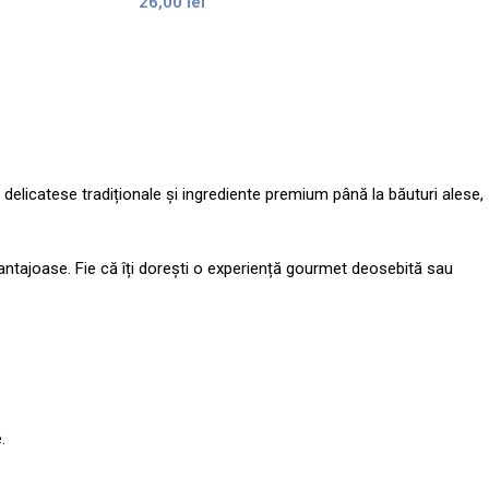
26,00
lei
licatese tradiționale și ingrediente premium până la băuturi alese,
vantajoase. Fie că îți dorești o experiență gourmet deosebită sau
.