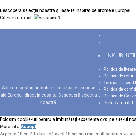
Descoperă selecția noastră și lasă-te inspirat de aromele Europei!
Citește mai mult
LINK-URI UTI
Politica de livrare
Politica de retur
Termeni si condit
Aducem gusturi autentice din colțurile ascunse
Politica de confid
ale Europei, direct în casa ta. Descoperă selecția
Politica de Cooki
noastră.
Prelucrarea date
Folosim cookie-uri pentru a îmbunătăți experiența dvs. pe site-ul nost
More info
Accept
Ai peste 18 ani? Trebuie să aveți 18 ani sau mai mult pentru a vizuali