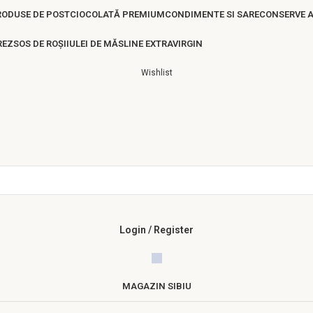
RODUSE DE POST
CIOCOLATĂ PREMIUM
CONDIMENTE SI SARE
CONSERVE 
REZ
SOS DE ROȘII
ULEI DE MĂSLINE EXTRAVIRGIN
Wishlist
Login / Register
MAGAZIN SIBIU