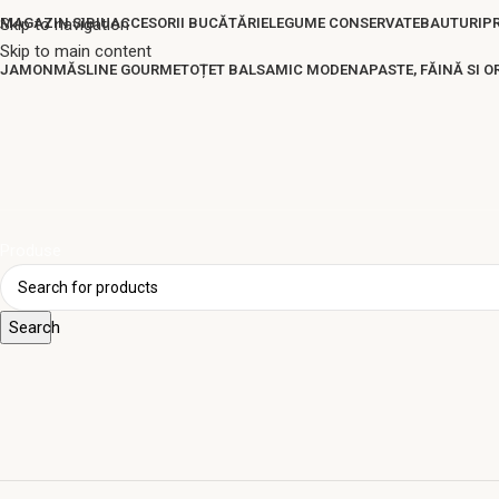
Skip to navigation
MAGAZIN SIBIU
ACCESORII BUCĂTĂRIE
LEGUME CONSERVATE
BAUTURI
P
Skip to main content
JAMON
MĂSLINE GOURMET
OȚET BALSAMIC MODENA
PASTE, FĂINĂ SI O
Produse
Search