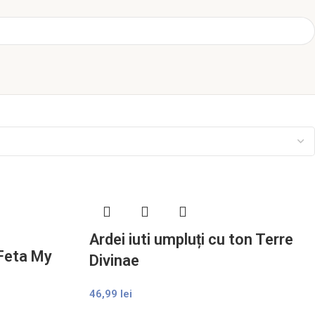
Ardei iuti umpluți cu ton Terre
 Feta My
Divinae
46,99
lei