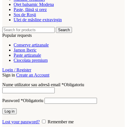
Oțet balsamic Modena
Paste, făină si orez
Sos de Roșii
Ulei de măsline extravirgin
Search
Popular requests
Conserve artizanale
Jamon Iberic
Paste artizanale
Ciocolata premium
Login / Register
Sign in
Create an Account
Nume utilizator sau adresă email
*
Obligatoriu
Password
*
Obligatoriu
Log in
Lost your password?
Remember me