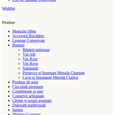
Wishlist
Produse
Magazin Sibiu
Accesorii Bucătărie
Legume Conservate
Bauturi
Băuturi spirtoase
Vin Alb
Vin Rose
Vin Roșu
Sampanie
Prosecco si Spumant Metoda Charmat
Cava si Spumante Metoda Clasica
Produse de post
Ciocolată premium
Condimente si sare
Conserve artizanale
Creme și sosuri gourmet
Dulceață tradițională
Jamon
Măsline Gourmet