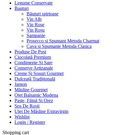
Legume Conservate
Bauturi
Băuturi spirtoase
Vin Alb
Vin Rose
Vin Roșu
Sampanie
Prosecco si Spumant Metoda Charmat
Cava si Spumante Metoda Clasica
Produse De Post
Ciocolată Premium
Condimente Si Sare
Conserve Artizanale
Creme Și Sosuri Gourmet
Dulceață Tradițională
Jamon
Măsline Gourmet
Oțet Balsamic Modena
Paste, Făină Si Orez
Sos De Roșii
Ulei De Măsline Extravirgin
Wishlist
Login / Register
Shopping cart