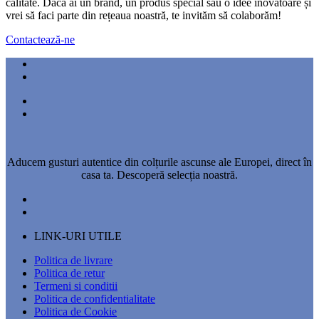
calitate. Dacă ai un brand, un produs special sau o idee inovatoare și
vrei să faci parte din rețeaua noastră, te invităm să colaborăm!
Contactează-ne
Aducem gusturi autentice din colțurile ascunse ale Europei, direct în
casa ta. Descoperă selecția noastră.
LINK-URI UTILE
Politica de livrare
Politica de retur
Termeni si conditii
Politica de confidentialitate
Politica de Cookie