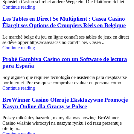
Spinstein Casino schreitet andere Wege ein. Die Plattform richtet...
Continue reading
Les Tables en Direct Se Multiplient : Casea Casino
Élargit ses Options de Croupiers Réels en Belgique
Le marché belge du jeu en ligne connaît ses tables de jeux en direct
se développer https://caseaacasino.com/fr-be/. Casea ...
Continue reading
Probé Gambiva Casino con un Software de lectura
para España
Soy alguien que requiere tecnología de asistencia para desplazarse
por internet. Por eso quise comprobar evaluar en persona cómo...
Continue reading
BroWinner Casino Oferuje Ekskluzywne Promocje
Kasyn Online dla Graczy w Polsce
Polscy miłośnicy hazardu, mamy dla was nowinę. BroWinner
Casino właśnie wkroczył na naszym rynku i od razu prezentuje
ofertę pr...
Continue reading