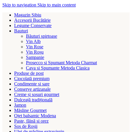
Skip to navigation
Skip to main content
Magazin Sibiu
Accesorii Bucătărie
Legume Conservate
Bauturi
Băuturi spirtoase
Vin Alb
Vin Rose
Vin Roșu
Sampanie
Prosecco si Spumant Metoda Charmat
Cava si Spumante Metoda Clasica
Produse de post
Ciocolată premium
Condimente si sare
Conserve artizanale
Creme și sosuri gourmet
Dulceață tradițională
Jamon
Măsline Gourmet
Oțet balsamic Modena
Paste, făină si orez
Sos de Roșii
Ulei de măsline extravirgin