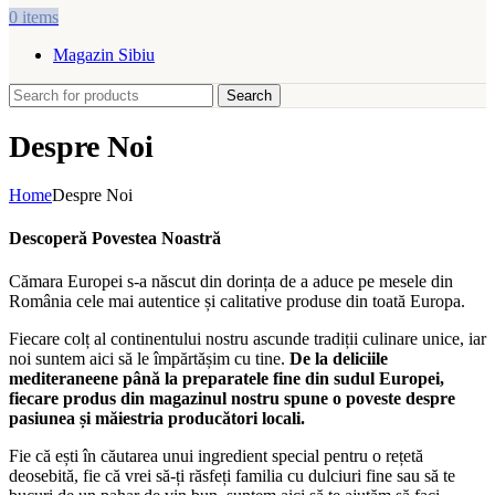
0
items
Magazin Sibiu
Search
Despre Noi
Home
Despre Noi
Descoperă Povestea Noastră
Cămara Europei s-a născut din dorința de a aduce pe mesele din
România cele mai autentice și calitative produse din toată Europa.
Fiecare colț al continentului nostru ascunde tradiții culinare unice, iar
noi suntem aici să le împărtășim cu tine.
De la deliciile
mediteraneene până la preparatele fine din sudul Europei,
fiecare produs din magazinul nostru spune o poveste despre
pasiunea și măiestria producători locali.
Fie că ești în căutarea unui ingredient special pentru o rețetă
deosebită, fie că vrei să-ți răsfeți familia cu dulciuri fine sau să te