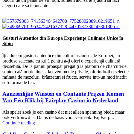
bucuri de un pahar de vin bun, suntem aici să te ajutăm să faci
alegeri care să te încânte!
Gusturi Autentice din Europa
Experiențe Culinare Unice în
Sibiu
Îți aducem gusturi autentice din colțuri ascunse ale Europei, cu
produse selectate cu grijă pentru a-ți oferi o experiență culinară
deosebită. De la panini proaspăt pregătiți la platouri de charcuterie,
suntem alături de tine și la evenimente private, oferindu-ți o selecție
rafinată de mezeluri, brânzeturi și fructe, servite într-un mod inedit
sub formă de bar.
Aanzienlijke Winsten en Contante Prijzen Komen
Van Eén Klik bij Fairplay Casino in Nederland
Als speler zoek je een casino dat niet alleen spanning biedt, maar
ook vertrouwd is. Dat is de basis voor vermaak. Bij Fairp...
Continue reading