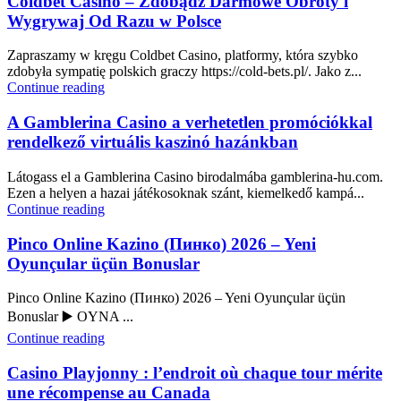
Coldbet Casino – Zdobądź Darmowe Obroty i
Wygrywaj Od Razu w Polsce
Zapraszamy w kręgu Coldbet Casino, platformy, która szybko
zdobyła sympatię polskich graczy https://cold-bets.pl/. Jako z...
Continue reading
A Gamblerina Casino a verhetetlen promóciókkal
rendelkező virtuális kaszinó hazánkban
Látogass el a Gamblerina Casino birodalmába gamblerina-hu.com.
Ezen a helyen a hazai játékosoknak szánt, kiemelkedő kampá...
Continue reading
Pinco Online Kazino (Пинко) 2026 – Yeni
Oyunçular üçün Bonuslar
Pinco Online Kazino (Пинко) 2026 – Yeni Oyunçular üçün
Bonuslar ▶️ OYNA ...
Continue reading
Casino Playjonny : l’endroit où chaque tour mérite
une récompense au Canada