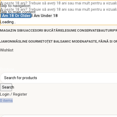
Ai peste 18 ani? Trebuie să aveți 18 ani sau mai mult pentru a vizuali
Skip to navigation
Ai peste 18 ani? Trebuie să aveți 18 ani sau mai mult pentru a vizuali
Skip to main content
I Am 18 Or Older
I Am Under 18
Loading...
MAGAZIN SIBIU
ACCESORII BUCĂTĂRIE
LEGUME CONSERVATE
BAUTURI
P
JAMON
MĂSLINE GOURMET
OȚET BALSAMIC MODENA
PASTE, FĂINĂ SI O
Wishlist
Produse
Search
Login / Register
0
items