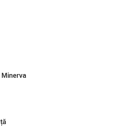
c Minerva
ță