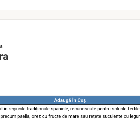
ra
ra
Adaugă În Coș
în regiunile tradiționale spaniole, recunoscute pentru solurile fertil
e precum paella, orez cu fructe de mare sau rețete suculente cu legu