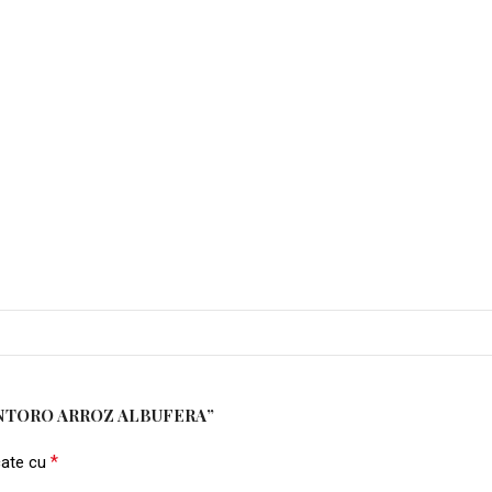
ONTORO ARROZ ALBUFERA”
*
cate cu