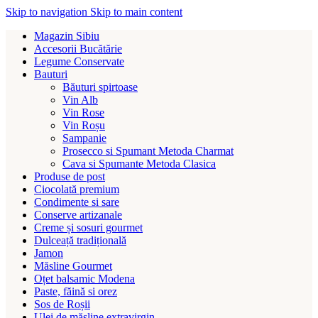
Skip to navigation
Skip to main content
Magazin Sibiu
Accesorii Bucătărie
Legume Conservate
Bauturi
Băuturi spirtoase
Vin Alb
Vin Rose
Vin Roșu
Sampanie
Prosecco si Spumant Metoda Charmat
Cava si Spumante Metoda Clasica
Produse de post
Ciocolată premium
Condimente si sare
Conserve artizanale
Creme și sosuri gourmet
Dulceață tradițională
Jamon
Măsline Gourmet
Oțet balsamic Modena
Paste, făină si orez
Sos de Roșii
Ulei de măsline extravirgin