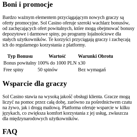
Boni i promocje
Bardzo ważnym elementem przyciągającym nowych graczy są
oferty promocyjne. Sol Casino oferuje szeroki wachlarz bonusów,
od zachęcających ofert powitalnych, które mogą obejmować bonusy
depozytowe i darmowe spiny, po programy lojalnościowe dla
stałych użytkowników. Te korzyści przyciągają graczy i zachęcają
ich do regularnego korzystania z platformy.
Typ Bonusu
Wartość
Warunki Obrotu
Bonus powitalny
100% do 1000 PLN
x30
Free spiny
50 spinów
Bez wymagań
Wsparcie dla graczy
Sol Casino stawia na wysoką jakość obsługi klienta. Gracze mogą
liczyć na pomoc przez całą dobę, zarówno za pośrednictwem czatu
na żywo, jak i drogą mailową. Platforma oferuje wsparcie w kilku
językach, co zwiększa komfort korzystania z jej usług, zwłaszcza
dla międzynarodowych użytkowników.
FAQ