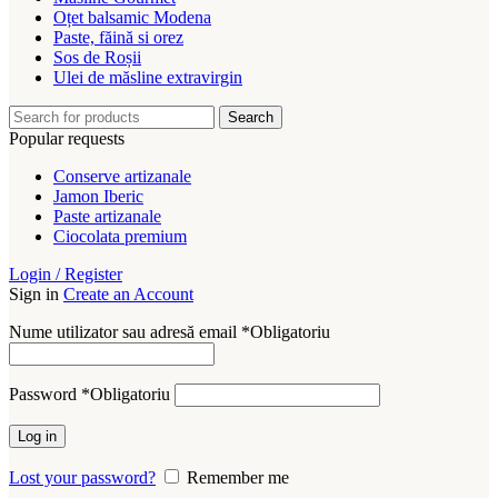
Oțet balsamic Modena
Paste, făină si orez
Sos de Roșii
Ulei de măsline extravirgin
Search
Popular requests
Conserve artizanale
Jamon Iberic
Paste artizanale
Ciocolata premium
Login / Register
Sign in
Create an Account
Nume utilizator sau adresă email
*
Obligatoriu
Password
*
Obligatoriu
Log in
Lost your password?
Remember me