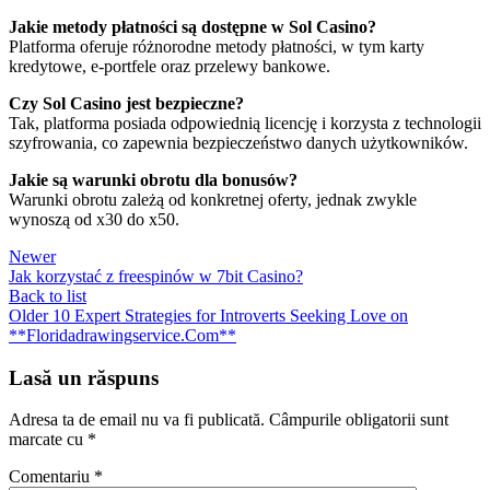
Jakie metody płatności są dostępne w Sol Casino?
Platforma oferuje różnorodne metody płatności, w tym karty
kredytowe, e-portfele oraz przelewy bankowe.
Czy Sol Casino jest bezpieczne?
Tak, platforma posiada odpowiednią licencję i korzysta z technologii
szyfrowania, co zapewnia bezpieczeństwo danych użytkowników.
Jakie są warunki obrotu dla bonusów?
Warunki obrotu zależą od konkretnej oferty, jednak zwykle
wynoszą od x30 do x50.
Newer
Jak korzystać z freespinów w 7bit Casino?
Back to list
Older
10 Expert Strategies for Introverts Seeking Love on
**Floridadrawingservice.Com**
Lasă un răspuns
Adresa ta de email nu va fi publicată.
Câmpurile obligatorii sunt
marcate cu
*
Comentariu
*