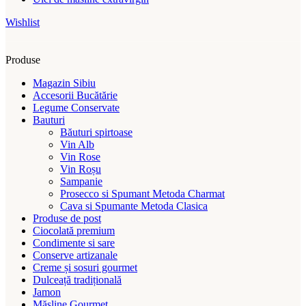
Wishlist
Produse
Magazin Sibiu
Accesorii Bucătărie
Legume Conservate
Bauturi
Băuturi spirtoase
Vin Alb
Vin Rose
Vin Roșu
Sampanie
Prosecco si Spumant Metoda Charmat
Cava si Spumante Metoda Clasica
Produse de post
Ciocolată premium
Condimente si sare
Conserve artizanale
Creme și sosuri gourmet
Dulceață tradițională
Jamon
Măsline Gourmet