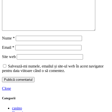
Nume
*
Email
*
Site web
Salvează-mi numele, emailul și site-ul web în acest navigator
pentru data viitoare când o să comentez.
Close
Categorii
casino