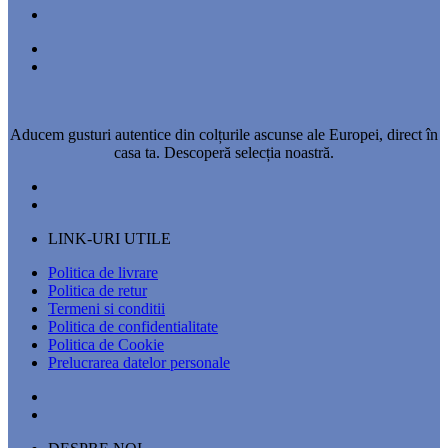
Aducem gusturi autentice din colțurile ascunse ale Europei, direct în
casa ta. Descoperă selecția noastră.
LINK-URI UTILE
Politica de livrare
Politica de retur
Termeni si conditii
Politica de confidentialitate
Politica de Cookie
Prelucrarea datelor personale