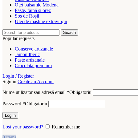
Oțet balsamic Modena
Paste, făină si orez
Sos de Roșii
Ulei de măsline extravirgin
Search
Popular requests
Conserve artizanale
Jamon Iberic
Paste artizanale
Ciocolata premium
Login / Register
Sign in
Create an Account
Nume utilizator sau adresă email
*
Obligatoriu
Password
*
Obligatoriu
Log in
Lost your password?
Remember me
0
items