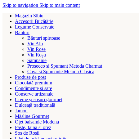
Skip to navigation
Skip to main content
Magazin Sibiu
Accesorii Bucătărie
Legume Conservate
Bauturi
Băuturi spirtoase
Vin Alb
Vin Rose
Vin Roșu
Sampanie
Prosecco si Spumant Metoda Charmat
Cava si Spumante Metoda Clasica
Produse de post
Ciocolată premium
Condimente si sare
Conserve artizanale
Creme și sosuri gourmet
Dulceață tradițională
Jamon
Măsline Gourmet
Oțet balsamic Modena
Paste, făină si orez
Sos de Roșii
Ulei de măsline extravirgin