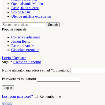
Oțet balsamic Modena
Paste, făină si orez
Sos de Roșii
Ulei de măsline extravirgin
Search
Popular requests
Conserve artizanale
Jamon Iberic
Paste artizanale
Ciocolata premium
Login / Register
Sign in
Create an Account
Nume utilizator sau adresă email
*
Obligatoriu
Password
*
Obligatoriu
Log in
Lost your password?
Remember me
0
items