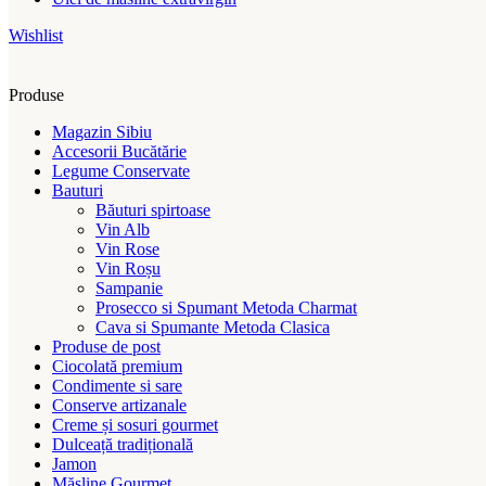
Wishlist
Produse
Magazin Sibiu
Accesorii Bucătărie
Legume Conservate
Bauturi
Băuturi spirtoase
Vin Alb
Vin Rose
Vin Roșu
Sampanie
Prosecco si Spumant Metoda Charmat
Cava si Spumante Metoda Clasica
Produse de post
Ciocolată premium
Condimente si sare
Conserve artizanale
Creme și sosuri gourmet
Dulceață tradițională
Jamon
Măsline Gourmet