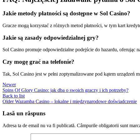
Jakie metody płatności są dostępne w Sol Casino?
Gracze mogą korzystać z różnych metod płatności, w tym kart kredyt
Jakie są zasady odpowiedzialnej gry?
Sol Casino promuje odpowiedzialne podejście do hazardu, oferując n
Czy mogę grać na telefonie?
Tak, Sol Casino jest w pełni zoptymalizowane pod kątem urządzeń mo
Newer
Spins Of Glory Casino: jak dba o swoich graczy i ich potrzeby?
Back to list
Older
Wazamba Casino – lokalne i międzynarodowe doświadczenie
Lasă un răspuns
Adresa ta de email nu va fi publicată.
Câmpurile obligatorii sunt marc