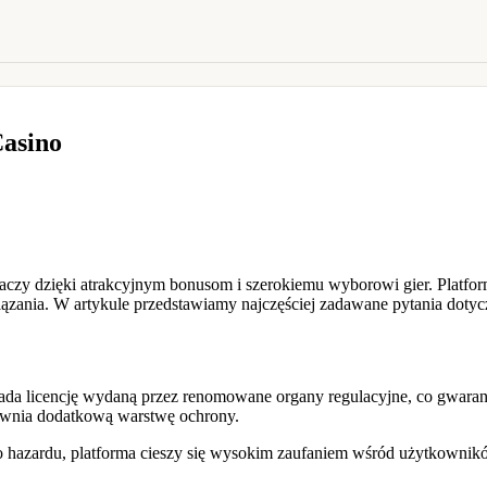
Casino
raczy dzięki atrakcyjnym bonusom i szerokiemu wyborowi gier. Platfo
iązania. W artykule przedstawiamy najczęściej zadawane pytania doty
siada licencję wydaną przez renomowane organy regulacyjne, co gwara
ewnia dodatkową warstwę ochrony.
o hazardu, platforma cieszy się wysokim zaufaniem wśród użytkownik