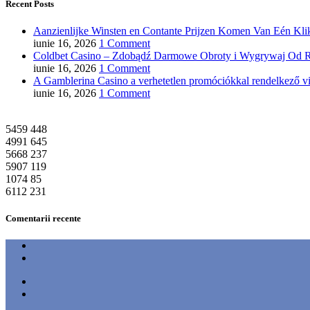
Recent Posts
Aanzienlijke Winsten en Contante Prijzen Komen Van Eén Klik
iunie 16, 2026
1 Comment
Coldbet Casino – Zdobądź Darmowe Obroty i Wygrywaj Od R
iunie 16, 2026
1 Comment
A Gamblerina Casino a verhetetlen promóciókkal rendelkező vi
iunie 16, 2026
1 Comment
5459
448
4991
645
5668
237
5907
119
1074
85
6112
231
Comentarii recente