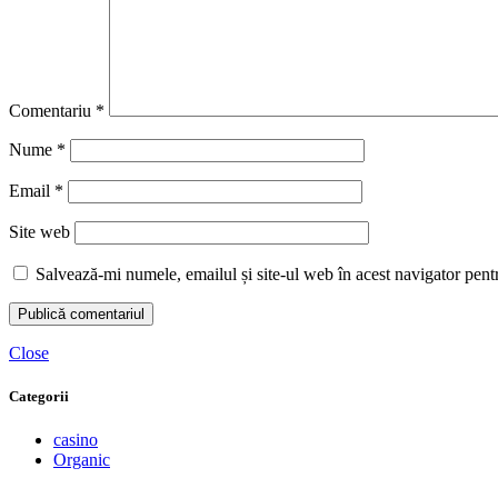
Comentariu
*
Nume
*
Email
*
Site web
Salvează-mi numele, emailul și site-ul web în acest navigator pent
Close
Categorii
casino
Organic