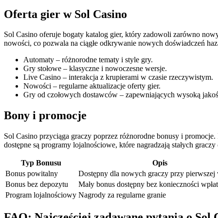
Oferta gier w Sol Casino
Sol Casino oferuje bogaty katalog gier, który zadowoli zarówno nowy
nowości, co pozwala na ciągłe odkrywanie nowych doświadczeń ha
Automaty – różnorodne tematy i style gry.
Gry stołowe – klasyczne i nowoczesne wersje.
Live Casino – interakcja z krupierami w czasie rzeczywistym.
Nowości – regularne aktualizacje oferty gier.
Gry od czołowych dostawców – zapewniających wysoką jakość 
Bony i promocje
Sol Casino przyciąga graczy poprzez różnorodne bonusy i promocje.
dostępne są programy lojalnościowe, które nagradzają stałych gracz
Typ Bonusu
Opis
Bonus powitalny
Dostępny dla nowych graczy przy pierwszej 
Bonus bez depozytu
Mały bonus dostępny bez konieczności wpła
Program lojalnościowy
Nagrody za regularne granie
FAQ: Najczęściej zadawane pytania o Sol 