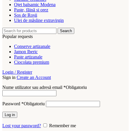
Oțet balsamic Modena
Paste, făină si orez
Sos de Roșii
Ulei de măsline extravirgin
Search
Popular requests
Conserve artizanale
Jamon Iberic
Paste artizanale
Ciocolata premium
Login / Register
Sign in
Create an Account
Nume utilizator sau adresă email
*
Obligatoriu
Password
*
Obligatoriu
Log in
Lost your password?
Remember me