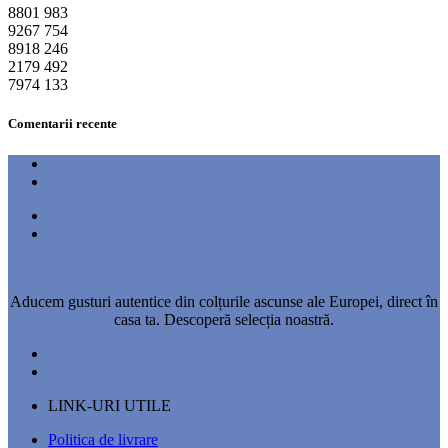
8801
983
9267
754
8918
246
2179
492
7974
133
Comentarii recente
Aducem gusturi autentice din colțurile ascunse ale Europei, direct în
casa ta. Descoperă selecția noastră.
LINK-URI UTILE
Politica de livrare