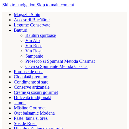
Skip to navigation
Skip to main content
Magazin Sibiu
Accesorii Bucătărie
Legume Conservate
Bauturi
Băuturi spirtoase
Vin Alb
Vin Rose
Vin Roșu
Sampanie
Prosecco si Spumant Metoda Charmat
Cava si Spumante Metoda Clasica
Produse de post
Ciocolată premium
Condimente si sare
Conserve artizanale
Creme și sosuri gourmet
Dulceață tradițională
Jamon
Măsline Gourmet
Oțet balsamic Modena
Paste, făină si orez
Sos de Roșii
Ulei de măsline extravirgin