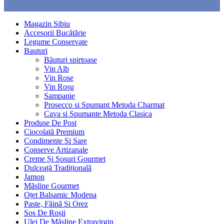
Magazin Sibiu
Accesorii Bucătărie
Legume Conservate
Bauturi
Băuturi spirtoase
Vin Alb
Vin Rose
Vin Roșu
Sampanie
Prosecco si Spumant Metoda Charmat
Cava si Spumante Metoda Clasica
Produse De Post
Ciocolată Premium
Condimente Si Sare
Conserve Artizanale
Creme Și Sosuri Gourmet
Dulceață Tradițională
Jamon
Măsline Gourmet
Oțet Balsamic Modena
Paste, Făină Si Orez
Sos De Roșii
Ulei De Măsline Extravirgin