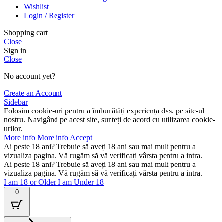
Wishlist
Login / Register
Shopping cart
Close
Sign in
Close
No account yet?
Create an Account
Sidebar
Folosim cookie-uri pentru a îmbunătăți experiența dvs. pe site-ul
nostru. Navigând pe acest site, sunteți de acord cu utilizarea cookie-
urilor.
More info
More info
Accept
Ai peste 18 ani? Trebuie să aveți 18 ani sau mai mult pentru a
vizualiza pagina. Vă rugăm să vă verificați vârsta pentru a intra.
Ai peste 18 ani? Trebuie să aveți 18 ani sau mai mult pentru a
vizualiza pagina. Vă rugăm să vă verificați vârsta pentru a intra.
I am 18 or Older
I am Under 18
0