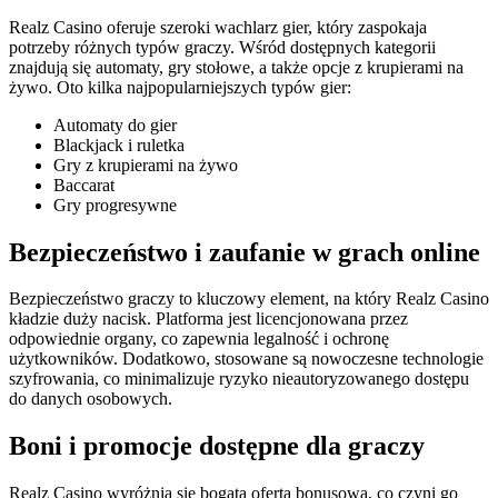
Realz Casino oferuje szeroki wachlarz gier, który zaspokaja
potrzeby różnych typów graczy. Wśród dostępnych kategorii
znajdują się automaty, gry stołowe, a także opcje z krupierami na
żywo. Oto kilka najpopularniejszych typów gier:
Automaty do gier
Blackjack i ruletka
Gry z krupierami na żywo
Baccarat
Gry progresywne
Bezpieczeństwo i zaufanie w grach online
Bezpieczeństwo graczy to kluczowy element, na który Realz Casino
kładzie duży nacisk. Platforma jest licencjonowana przez
odpowiednie organy, co zapewnia legalność i ochronę
użytkowników. Dodatkowo, stosowane są nowoczesne technologie
szyfrowania, co minimalizuje ryzyko nieautoryzowanego dostępu
do danych osobowych.
Boni i promocje dostępne dla graczy
Realz Casino wyróżnia się bogatą ofertą bonusową, co czyni go