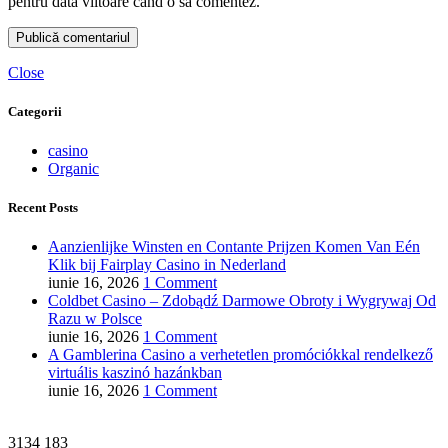
pentru data viitoare când o să comentez.
Close
Categorii
casino
Organic
Recent Posts
Aanzienlijke Winsten en Contante Prijzen Komen Van Eén
Klik bij Fairplay Casino in Nederland
iunie 16, 2026
1 Comment
Coldbet Casino – Zdobądź Darmowe Obroty i Wygrywaj Od
Razu w Polsce
iunie 16, 2026
1 Comment
A Gamblerina Casino a verhetetlen promóciókkal rendelkező
virtuális kaszinó hazánkban
iunie 16, 2026
1 Comment
3134
183