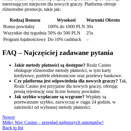
interesującym miejscem dla nowych graczy. Platforma oferuje
różnorodne promocje, takie jak:
Rodzaj Bonusu
Wysokość
Warunki Obrotu
Bonus powitalny
100% do 1000 PLN
30x
Wszystkie dni tygodnia
50% do 500 PLN
25x
Program lojalnościowy
Do 10% cashback
–
FAQ – Najczęściej zadawane pytania
Jakie metody płatności są dostępne?
Realz Casino
obsługuje różnorodne metody płatności, w tym karty
kredytowe, portfele elektroniczne oraz przelewy bankowe.
Czy platforma jest odpowiednia dla nowych graczy?
Tak,
Realz Casino jest przyjazne dla nowych graczy, oferując
prostą rejestrację oraz liczne bonusy powitalne.
Jak szybko wypłacane są wygrane?
Wypłaty są
przetwarzane szybko, zazwyczaj w ciągu 24 godzin, w
zależności od wybranej metody płatności.
Newer
Milky Way Casino – przegląd najlepszych automatów!
Back to list