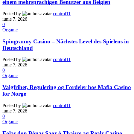
einem mehrsprachigen Benutzer aus Belgien
Posted by
control11
iunie 7, 2026
0
Organic
Spingranny Casino – Nächstes Level des Spielens in
Deutschland
Posted by
control11
iunie 7, 2026
0
Organic
Valgfrihet, Regulering og Fordeler hos Mafia Casino
for Norge
Posted by
control11
iunie 7, 2026
0
Organic
Eolas don Bónas Saor ó Thaisce ag Realz Casino