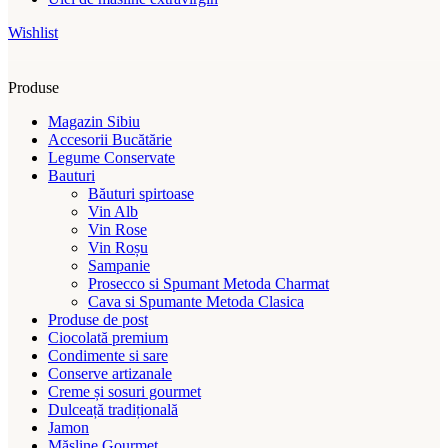
Wishlist
Produse
Magazin Sibiu
Accesorii Bucătărie
Legume Conservate
Bauturi
Băuturi spirtoase
Vin Alb
Vin Rose
Vin Roșu
Sampanie
Prosecco si Spumant Metoda Charmat
Cava si Spumante Metoda Clasica
Produse de post
Ciocolată premium
Condimente si sare
Conserve artizanale
Creme și sosuri gourmet
Dulceață tradițională
Jamon
Măsline Gourmet