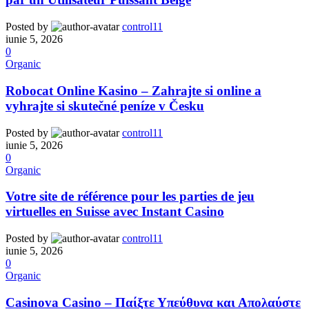
Posted by
control11
iunie 5, 2026
0
Organic
Robocat Online Kasino – Zahrajte si online a
vyhrajte si skutečné peníze v Česku
Posted by
control11
iunie 5, 2026
0
Organic
Votre site de référence pour les parties de jeu
virtuelles en Suisse avec Instant Casino
Posted by
control11
iunie 5, 2026
0
Organic
Casinova Casino – Παίξτε Υπεύθυνα και Απολαύστε