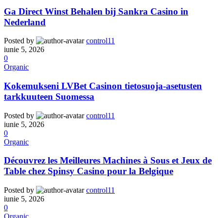
Ga Direct Winst Behalen bij Sankra Casino in
Nederland
Posted by
control11
iunie 5, 2026
0
Organic
Kokemukseni LVBet Casinon tietosuoja-asetusten
tarkkuuteen Suomessa
Posted by
control11
iunie 5, 2026
0
Organic
Découvrez les Meilleures Machines à Sous et Jeux de
Table chez Spinsy Casino pour la Belgique
Posted by
control11
iunie 5, 2026
0
Organic