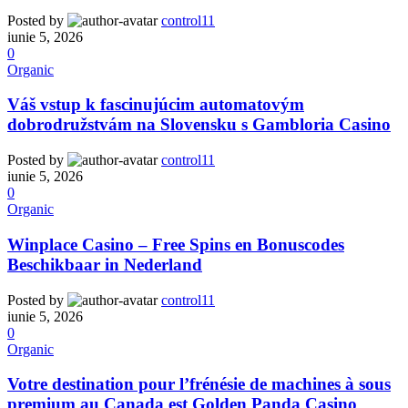
Posted by
control11
iunie 5, 2026
0
Organic
Váš vstup k fascinujúcim automatovým
dobrodružstvám na Slovensku s Gambloria Casino
Posted by
control11
iunie 5, 2026
0
Organic
Winplace Casino – Free Spins en Bonuscodes
Beschikbaar in Nederland
Posted by
control11
iunie 5, 2026
0
Organic
Votre destination pour l’frénésie de machines à sous
premium au Canada est Golden Panda Casino