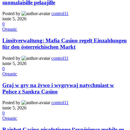
suomalaisille pelaajille
Posted by
control11
iunie 5, 2026
0
Organic
Limitverwaltung: Mafia Casino regelt Einzahlungen
für den österreichischen Markt
Posted by
control11
iunie 5, 2026
0
Organic
Graj w gry na żywo i wygrywaj natychmiast w
Polsce z Sankra Casino
Posted by
control11
iunie 5, 2026
0
Organic
Rainbet Casino révolutionne l’expérience mobile en