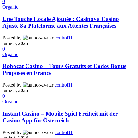
0
Organic
Une Touche Locale Ajoutée : Casinova Casino
Ajuste Sa Plateforme aux Attentes Françaises
Posted by
control11
iunie 5, 2026
0
Organic
Robocat Casino – Tours Gratuits et Codes Bonus
Proposés en France
Posted by
control11
iunie 5, 2026
0
Organic
Instant Casino – Mobile Spiel Freiheit mit der
Casino App für Österreich
Posted by
control11
iunie 5, 2026