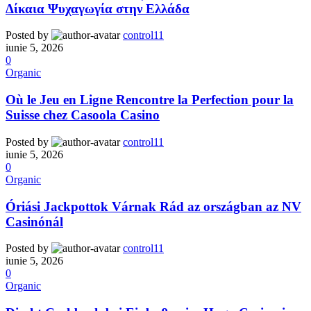
Δίκαια Ψυχαγωγία στην Ελλάδα
Posted by
control11
iunie 5, 2026
0
Organic
Où le Jeu en Ligne Rencontre la Perfection pour la
Suisse chez Casoola Casino
Posted by
control11
iunie 5, 2026
0
Organic
Óriási Jackpottok Várnak Rád az országban az NV
Casinónál
Posted by
control11
iunie 5, 2026
0
Organic