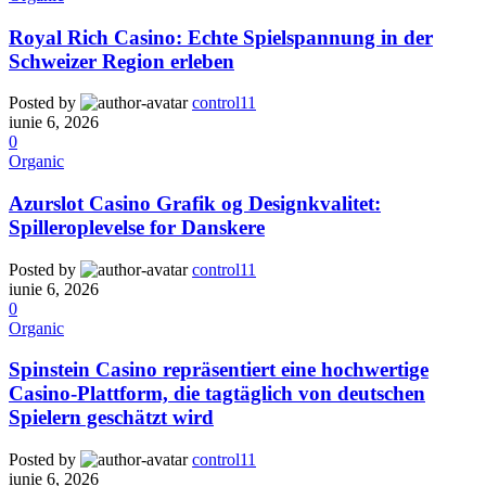
Royal Rich Casino: Echte Spielspannung in der
Schweizer Region erleben
Posted by
control11
iunie 6, 2026
0
Organic
Azurslot Casino Grafik og Designkvalitet:
Spilleroplevelse for Danskere
Posted by
control11
iunie 6, 2026
0
Organic
Spinstein Casino repräsentiert eine hochwertige
Casino-Plattform, die tagtäglich von deutschen
Spielern geschätzt wird
Posted by
control11
iunie 6, 2026