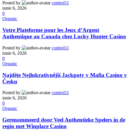
Posted by
control11
iunie 6, 2026
0
Organic
Votre Plateforme pour les Jeux d’Argent
Authentique au Canada chez Lucky Hunter Casino
Posted by
control11
iunie 6, 2026
0
Organic
Najděte Nejlukrativnější Jackpoty v Mafia Casino v
Česku
Posted by
control11
iunie 6, 2026
0
Organic
Gerenommeerd door Veel Authentieke Spelers in de
regio met Winplace Casino