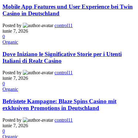
Mobile App Features und User Experience bei Twin
Casino in Deutschland
Posted by
control11
iunie 7, 2026
0
Organic
Dove Iniziano le Significative Storie per i Utenti
Italiani di Realz Casino
Posted by
control11
iunie 7, 2026
0
Organic
Befristete Kampagne: Blaze Spins Casino mit
exklusiven Promotions in Deutschland
Posted by
control11
iunie 7, 2026
0
Organic