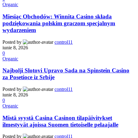
Organic
Miesiąc Obchodów: Winnita Casino składa
podziękowania polskim graczom specjalnym
wydarzeniem
Posted by
control11
iunie 8, 2026
0
Organic
Najbolji Slotovi Upravo Sada na Spinstein Casino
za Posetioce iz Srbije
Posted by
control11
iunie 8, 2026
0
Organic
Mistä syystä Casina Casinon tilapäivitykset
ilmestyvät ajoissa Suomen tietoiselle pelaajalle
Posted by
control11