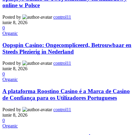
online w Polsce
Posted by
control11
iunie 8, 2026
0
Organic
Oopspin Casino: Ongecompliceerd, Betrouwbaar en
Steeds Plezierig in Nederland
Posted by
control11
iunie 8, 2026
0
Organic
A plataforma Roostino Casino é a Marca de Casino
de Confiança para os Utilizadores Portugueses
Posted by
control11
iunie 8, 2026
0
Organic