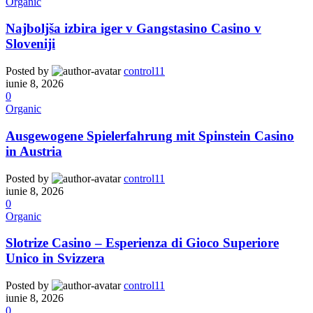
Organic
Najboljša izbira iger v Gangstasino Casino v
Sloveniji
Posted by
control11
iunie 8, 2026
0
Organic
Ausgewogene Spielerfahrung mit Spinstein Casino
in Austria
Posted by
control11
iunie 8, 2026
0
Organic
Slotrize Casino – Esperienza di Gioco Superiore
Unico in Svizzera
Posted by
control11
iunie 8, 2026
0