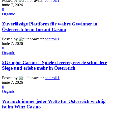
Posted by
control11
iunie 7, 2026
0
Organic
Zuverlässige Plattform für wahre Gewinner in
Österreich beim Instant Casino
Posted by
control11
iunie 7, 2026
0
Organic
5Gringos Casino – Spiele cleverer, erziele schnellere
Siege und erlebe mehr in Österreich
Posted by
control11
iunie 7, 2026
0
Organic
Wo auch immer jeder Wette für Österreich wichtig
ist im Winz Casino