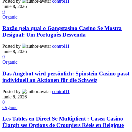
Posted by
control11
iunie 8, 2026
0
Organic
Razão pela qual o Gangstasino Casino Se Mostra
Desigual: Um Português Desvenda
Posted by
control11
iunie 8, 2026
0
Organic
Das Angebot wird persönlich: Spinstein Casino passt
individuell an Aktionen für die Schweiz
Posted by
control11
iunie 8, 2026
0
Organic
Les Tables en Direct Se Multiplient : Casea Casino
Élargit ses Options de Croupiers Réels en Belgique