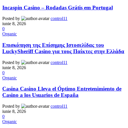
Incaspin Casino – Rodadas Grátis em Portugal
Posted by
control11
iunie 8, 2026
0
Organic
Επισκόπηση της Επίσημης Ιστοσελίδας του
LuckySheriff Casino για τους Παίκτες στην Ελλάδα
Posted by
control11
iunie 8, 2026
0
Organic
Casina Casino Lleva el Óptimo Entretenimiento de
Casino a los Usuarios de España
Posted by
control11
iunie 8, 2026
0
Organic