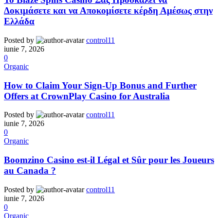
Δοκιμάσετε και να Αποκομίσετε κέρδη Αμέσως στην
Ελλάδα
Posted by
control11
iunie 7, 2026
0
Organic
How to Claim Your Sign-Up Bonus and Further
Offers at CrownPlay Casino for Australia
Posted by
control11
iunie 7, 2026
0
Organic
Boomzino Casino est-il Légal et Sûr pour les Joueurs
au Canada ?
Posted by
control11
iunie 7, 2026
0
Organic