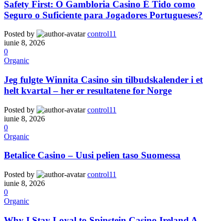
Safety First: O Gambloria Casino É Tido como
Seguro o Suficiente para Jogadores Portugueses?
Posted by
control11
iunie 8, 2026
0
Organic
Jeg fulgte Winnita Casino sin tilbudskalender i et
helt kvartal – her er resultatene for Norge
Posted by
control11
iunie 8, 2026
0
Organic
Betalice Casino – Uusi pelien taso Suomessa
Posted by
control11
iunie 8, 2026
0
Organic
Why I Stay Loyal to Spinstein Casino Ireland A