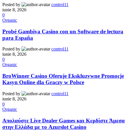
Posted by
control11
iunie 8, 2026
0
Organic
Probé Gambiva Casino con un Software de lectura
para España
Posted by
control11
iunie 8, 2026
0
Organic
BroWinner Casino Oferuje Ekskluzywne Promocje
Kasyn Online dla Graczy w Polsce
Posted by
control11
iunie 8, 2026
0
Organic
Απολαύστε Live Dealer Games και Κερδίστε Άμεσα
στην Ελλάδα με το Azurslot Casino