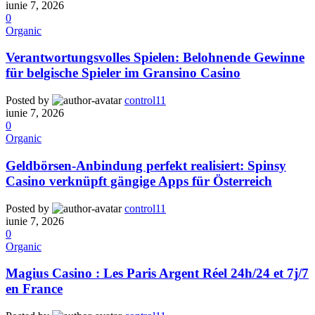
iunie 7, 2026
0
Organic
Verantwortungsvolles Spielen: Belohnende Gewinne
für belgische Spieler im Gransino Casino
Posted by
control11
iunie 7, 2026
0
Organic
Geldbörsen-Anbindung perfekt realisiert: Spinsy
Casino verknüpft gängige Apps für Österreich
Posted by
control11
iunie 7, 2026
0
Organic
Magius Casino : Les Paris Argent Réel 24h/24 et 7j/7
en France