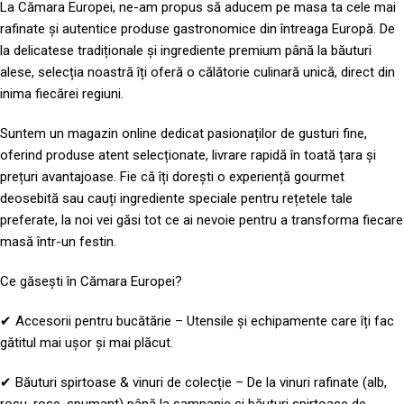
La Cămara Europei, ne-am propus să aducem pe masa ta cele mai
rafinate și autentice produse gastronomice din întreaga Europă. De
la delicatese tradiționale și ingrediente premium până la băuturi
alese, selecția noastră îți oferă o călătorie culinară unică, direct din
inima fiecărei regiuni.
Suntem un magazin online dedicat pasionaților de gusturi fine,
oferind produse atent selecționate, livrare rapidă în toată țara și
prețuri avantajoase. Fie că îți dorești o experiență gourmet
deosebită sau cauți ingrediente speciale pentru rețetele tale
preferate, la noi vei găsi tot ce ai nevoie pentru a transforma fiecare
masă într-un festin.
Ce găsești în Cămara Europei?
✔ Accesorii pentru bucătărie – Utensile și echipamente care îți fac
gătitul mai ușor și mai plăcut.
✔ Băuturi spirtoase & vinuri de colecție – De la vinuri rafinate (alb,