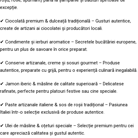
roșu, rose, spumant) până la șampanie și băuturi spirtoase de
excepție.
✔ Ciocolată premium & dulceață tradițională – Gusturi autentice,
create de artizani ai ciocolatei și producători locali.
✔ Condimente și ierburi aromatice – Secretele bucătăriei europene,
pentru un plus de savoare în orice preparat.
✔ Conserve artizanale, creme și sosuri gourmet – Produse
autentice, preparate cu grijă, pentru o experiență culinară inegalabilă.
✔ Jamon iberic & măsline de calitate superioară – Delicatese
rafinate, perfecte pentru platouri festive sau cine speciale.
✔ Paste artizanale italiene & sos de roșii tradițional – Pasiunea
Italiei într-o selecție exclusivă de produse autentice.
✔ Ulei de măsline & oțeturi speciale – Selecție premium pentru cei
care apreciază calitatea și gustul autentic.