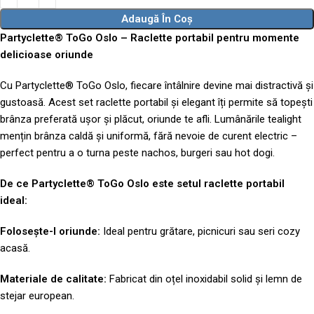
Adaugă În Coș
Partyclette® ToGo Oslo – Raclette portabil pentru momente
delicioase oriunde
Cu Partyclette® ToGo Oslo, fiecare întâlnire devine mai distractivă și
gustoasă. Acest set raclette portabil și elegant îți permite să topești
brânza preferată ușor și plăcut, oriunde te afli. Lumânările tealight
mențin brânza caldă și uniformă, fără nevoie de curent electric –
perfect pentru a o turna peste nachos, burgeri sau hot dogi.
De ce Partyclette® ToGo Oslo este setul raclette portabil
ideal:
Folosește-l oriunde:
Ideal pentru grătare, picnicuri sau seri cozy
acasă.
Materiale de calitate:
Fabricat din oțel inoxidabil solid și lemn de
stejar european.