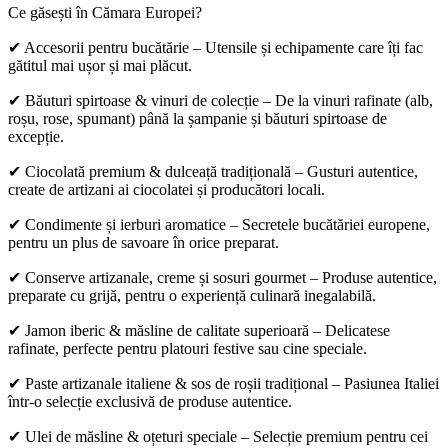
Ce găsești în Cămara Europei?
✔ Accesorii pentru bucătărie – Utensile și echipamente care îți fac
gătitul mai ușor și mai plăcut.
✔ Băuturi spirtoase & vinuri de colecție – De la vinuri rafinate (alb,
roșu, rose, spumant) până la șampanie și băuturi spirtoase de
excepție.
✔ Ciocolată premium & dulceață tradițională – Gusturi autentice,
create de artizani ai ciocolatei și producători locali.
✔ Condimente și ierburi aromatice – Secretele bucătăriei europene,
pentru un plus de savoare în orice preparat.
✔ Conserve artizanale, creme și sosuri gourmet – Produse autentice,
preparate cu grijă, pentru o experiență culinară inegalabilă.
✔ Jamon iberic & măsline de calitate superioară – Delicatese
rafinate, perfecte pentru platouri festive sau cine speciale.
✔ Paste artizanale italiene & sos de roșii tradițional – Pasiunea Italiei
într-o selecție exclusivă de produse autentice.
✔ Ulei de măsline & oțeturi speciale – Selecție premium pentru cei