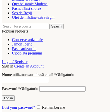
Oțet balsamic Modena
Paste, făină si orez
Sos de Roșii
Ulei de măsline extravirgin
Search
Popular requests
Conserve artizanale
Jamon Iberic
Paste artizanale
Ciocolata premium
Login / Register
Sign in
Create an Account
Nume utilizator sau adresă email
*
Obligatoriu
Password
*
Obligatoriu
Log in
Lost your password?
Remember me