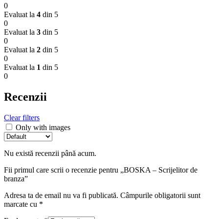
0
Evaluat la
4
din 5
0
Evaluat la
3
din 5
0
Evaluat la
2
din 5
0
Evaluat la
1
din 5
0
Recenzii
Clear filters
Only with images
Nu există recenzii până acum.
Fii primul care scrii o recenzie pentru „BOSKA – Scrijelitor de
branza”
Adresa ta de email nu va fi publicată.
Câmpurile obligatorii sunt
marcate cu
*