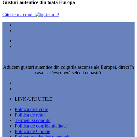
Gusturi autentice din toată Europa
Citește mai mult
Aducem gusturi autentice din colțurile ascunse ale Europei, direct în
casa ta. Descoperă selecția noastră.
LINK-URI UTILE
Politica de livrare
Politica de retur
Termeni si conditii
Politica de confidentialitate
Politica de Cookie
Prelucrarea datelor personale