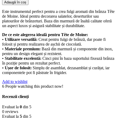
Adaugă în coș
Este instrumentul perfect pentru a crea fulgi aromati din brânza Tête
de Moine. Ideal pentru decorarea salatelor, deserturilor sau
platourilor de brânzeturi. Baza din marmură de înaltă calitate oferă
un aspect luxos și asigură stabilitate și durabilitate.
De ce este alegerea ideală pentru Tête de Moine:
•
Utilizare versatilă:
Creat pentru fulgi de brânză, dar poate fi
folosit și pentru realizarea de așchii de ciocolată.
•
Materiale premium:
Bază din marmură și componente din inox,
pentru un design elegant și rezistent.
•
Stabilitate excelentă:
Cinci pini în baza suportului fixează brânza
în poziție pentru un rezultat perfect.
•
Ușor de folosit:
Simplu de asamblat, dezasamblat și curățat, iar
componentele pot fi păstrate în frigider.
Add to wishlist
6
People watching this product now!
Recenzii clienți
Evaluat la
0
din 5
0 reviews
Evaluat la
5
din 5