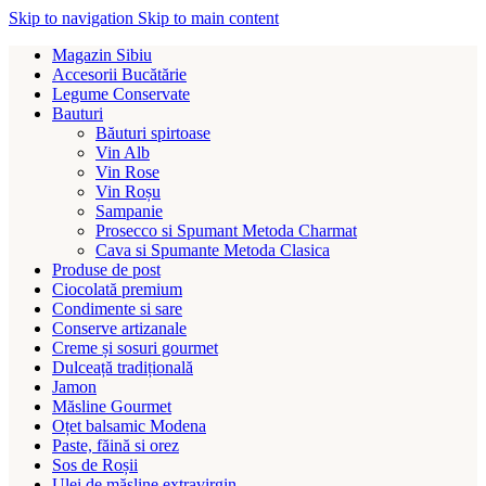
Skip to navigation
Skip to main content
Magazin Sibiu
Accesorii Bucătărie
Legume Conservate
Bauturi
Băuturi spirtoase
Vin Alb
Vin Rose
Vin Roșu
Sampanie
Prosecco si Spumant Metoda Charmat
Cava si Spumante Metoda Clasica
Produse de post
Ciocolată premium
Condimente si sare
Conserve artizanale
Creme și sosuri gourmet
Dulceață tradițională
Jamon
Măsline Gourmet
Oțet balsamic Modena
Paste, făină si orez
Sos de Roșii
Ulei de măsline extravirgin