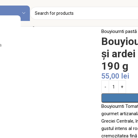
Prima pagină
Sos 
Bouyiournti pastă 
Bouyiou
a
și ardei
190 g
55,00
lei
Bouyiournti Tomat
gourmet artizanală
Greciei Centrale, 
gustul intens al ro
cremozitatea fină 