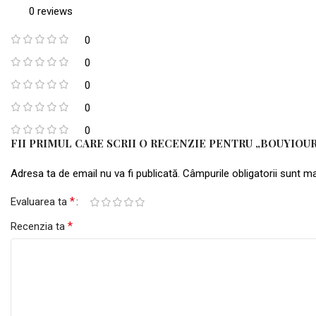
0 reviews
0
0
0
0
0
FII PRIMUL CARE SCRII O RECENZIE PENTRU „BOUYIOUR
Adresa ta de email nu va fi publicată.
Câmpurile obligatorii sunt 
*
Evaluarea ta
*
Recenzia ta