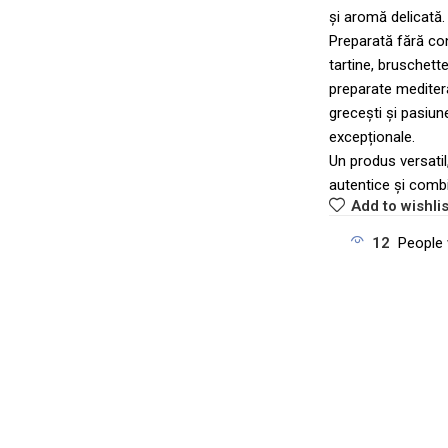
și aromă delicată.
Preparată fără con
tartine, bruschett
preparate mediter
grecești și pasiun
excepționale.
Un produs versatil
autentice și combin
Add to wishlis
12
People 