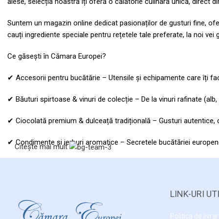
alese, selecția noastră îți oferă o călătorie culinară unică, direct di
Suntem un magazin online dedicat pasionaților de gusturi fine, ofer
cauți ingrediente speciale pentru rețetele tale preferate, la noi vei
Ce găsești în Cămara Europei?
✔ Accesorii pentru bucătărie – Utensile și echipamente care îți fac
✔ Băuturi spirtoase & vinuri de colecție – De la vinuri rafinate (al
✔ Ciocolată premium & dulceață tradițională – Gusturi autentice, cre
✔ Condimente și ierburi aromatice – Secretele bucătăriei europene
Citește mai mult
✔ Conserve artizanale, creme și sosuri gourmet – Produse autentice
✔ Jamon iberic & măsline de calitate superioară – Delicatese rafina
LINK-URI UT
✔ Paste artizanale italiene & sos de roșii tradițional – Pasiunea Ita
Politica de livra