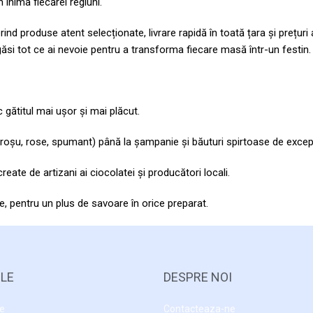
n inima fiecărei regiuni.
ind produse atent selecționate, livrare rapidă în toată țara și prețur
 găsi tot ce ai nevoie pentru a transforma fiecare masă într-un festin.
 gătitul mai ușor și mai plăcut.
b, roșu, rose, spumant) până la șampanie și băuturi spirtoase de excep
ate de artizani ai ciocolatei și producători locali.
, pentru un plus de savoare în orice preparat.
, preparate cu grijă, pentru o experiență culinară inegalabilă.
te, perfecte pentru platouri festive sau cine speciale.
ILE
DESPRE NOI
liei într-o selecție exclusivă de produse autentice.
re
Contacteaza-ne