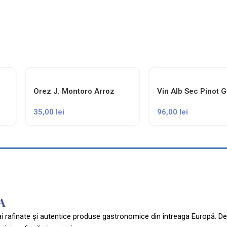
Orez J. Montoro Arroz
Vin Alb Sec Pinot G
Albufera
Terlan 0.75ml
35,00
lei
96,00
lei
​
finate și autentice produse gastronomice din întreaga Europă. De la