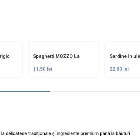
rigio
Spaghetti MOZZO La
Sardine în ul
Nostrana
extravirgin e
11,50
lei
22,00
lei
Minerva
 delicatese tradiționale și ingrediente premium până la băuturi