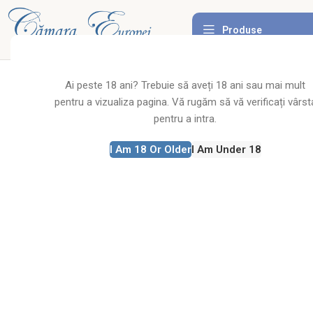
Produse
Click to enlarge
Ai peste 18 ani? Trebuie să aveți 18 ani sau mai mult
pentru a vizualiza pagina. Vă rugăm să vă verificați vârst
pentru a intra.
I Am 18 Or Older
I Am Under 18