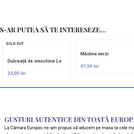
S-AR PUTEA SĂ TE INTERESEZE…
SOLD OUT
Măsline verzi
Castelvetrano BIO
Dulceață de smochine Le
47,50
lei
Ortoconserviera
Conserve della Nonna
23,00
lei
GUSTURI AUTENTICE DIN TOATĂ EUROPA
La Cămara Europei, ne-am propus să aducem pe masa ta cele mai ra