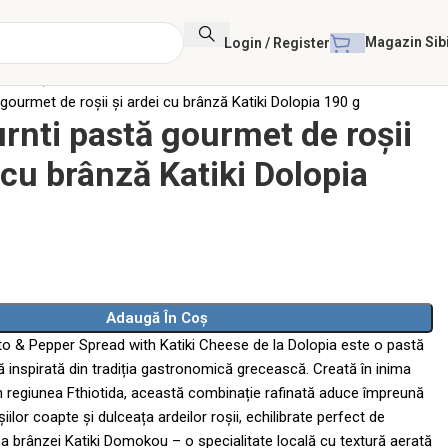
Magazin Sib
Login / Register
de Roșii
gourmet de roșii și ardei cu brânză Katiki Dolopia 190 g
rnti pastă gourmet de roșii
 cu brânză Katiki Dolopia
Adaugă În Coș
o & Pepper Spread with Katiki Cheese de la Dolopia este o pastă
 inspirată din tradiția gastronomică grecească. Creată în inima
în regiunea Fthiotida, această combinație rafinată aduce împreună
șiilor coapte și dulceața ardeilor roșii, echilibrate perfect de
a brânzei Katiki Domokou – o specialitate locală cu textură aerată