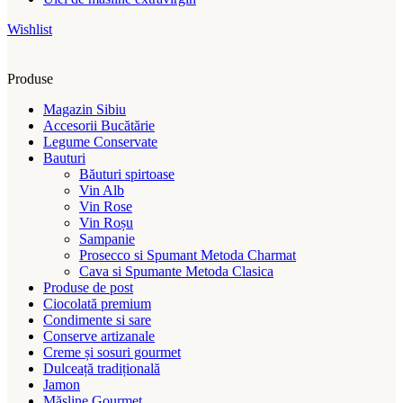
Wishlist
Produse
Magazin Sibiu
Accesorii Bucătărie
Legume Conservate
Bauturi
Băuturi spirtoase
Vin Alb
Vin Rose
Vin Roșu
Sampanie
Prosecco si Spumant Metoda Charmat
Cava si Spumante Metoda Clasica
Produse de post
Ciocolată premium
Condimente si sare
Conserve artizanale
Creme și sosuri gourmet
Dulceață tradițională
Jamon
Măsline Gourmet