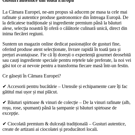
Gusturi autentice din toată Europa​
La Cămara Europei, ne-am propus să aducem pe masa ta cele mai
rafinate și autentice produse gastronomice din întreaga Europă. De
la delicatese tradiționale și ingrediente premium până la băuturi
alese, selecția noastră îți oferă o călătorie culinară unică, direct din
inima fiecărei regiuni.
Suntem un magazin online dedicat pasionaților de gusturi fine,
oferind produse atent selecționate, livrare rapidă în toată țara și
prețuri avantajoase. Fie că îți dorești o experiență gourmet deosebită
sau cauți ingrediente speciale pentru rețetele tale preferate, la noi vei
găsi tot ce ai nevoie pentru a transforma fiecare masă într-un festin.
Ce găsești în Cămara Europei?
✔ Accesorii pentru bucătărie – Utensile și echipamente care îți fac
gătitul mai ușor și mai plăcut.
✔ Băuturi spirtoase & vinuri de colecție – De la vinuri rafinate (alb,
roșu, rose, spumant) până la șampanie și băuturi spirtoase de
excepție.
✔ Ciocolată premium & dulceață tradițională – Gusturi autentice,
create de artizani ai ciocolatei și producători locali.