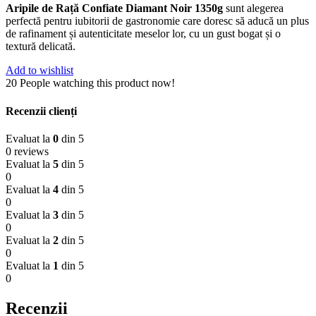
Aripile de Rață Confiate Diamant Noir 1350g
sunt alegerea
perfectă pentru iubitorii de gastronomie care doresc să aducă un plus
de rafinament și autenticitate meselor lor, cu un gust bogat și o
textură delicată.
Add to wishlist
20
People watching this product now!
Recenzii clienți
Evaluat la
0
din 5
0 reviews
Evaluat la
5
din 5
0
Evaluat la
4
din 5
0
Evaluat la
3
din 5
0
Evaluat la
2
din 5
0
Evaluat la
1
din 5
0
Recenzii