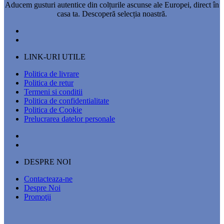
Aducem gusturi autentice din colțurile ascunse ale Europei, direct în
casa ta. Descoperă selecția noastră.
LINK-URI UTILE
Politica de livrare
Politica de retur
Termeni si conditii
Politica de confidentialitate
Politica de Cookie
Prelucrarea datelor personale
DESPRE NOI
Contacteaza-ne
Despre Noi
Promoţii