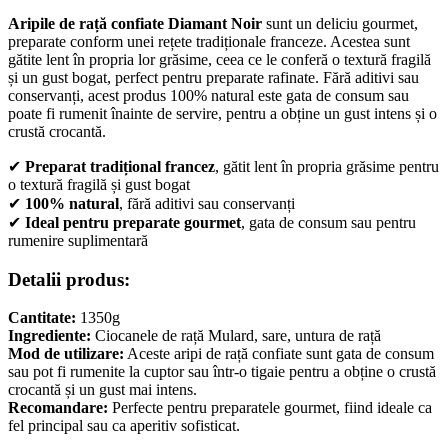
Aripile de rață confiate Diamant Noir
sunt un deliciu gourmet,
preparate conform unei rețete tradiționale franceze. Acestea sunt
gătite lent în propria lor grăsime, ceea ce le conferă o textură fragilă
și un gust bogat, perfect pentru preparate rafinate. Fără aditivi sau
conservanți, acest produs 100% natural este gata de consum sau
poate fi rumenit înainte de servire, pentru a obține un gust intens și o
crustă crocantă.
✔
Preparat tradițional francez
, gătit lent în propria grăsime pentru
o textură fragilă și gust bogat
✔
100% natural
, fără aditivi sau conservanți
✔
Ideal pentru preparate gourmet
, gata de consum sau pentru
rumenire suplimentară
Detalii produs:
Cantitate:
1350g
Ingrediente:
Ciocanele de rață Mulard, sare, untura de rață
Mod de utilizare:
Aceste aripi de rață confiate sunt gata de consum
sau pot fi rumenite la cuptor sau într-o tigaie pentru a obține o crustă
crocantă și un gust mai intens.
Recomandare:
Perfecte pentru preparatele gourmet, fiind ideale ca
fel principal sau ca aperitiv sofisticat.