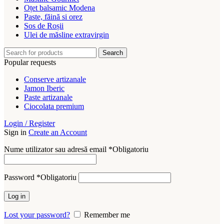
Oțet balsamic Modena
Paste, făină si orez
Sos de Roșii
Ulei de măsline extravirgin
Search
Popular requests
Conserve artizanale
Jamon Iberic
Paste artizanale
Ciocolata premium
Login / Register
Sign in
Create an Account
Nume utilizator sau adresă email
*
Obligatoriu
Password
*
Obligatoriu
Log in
Lost your password?
Remember me