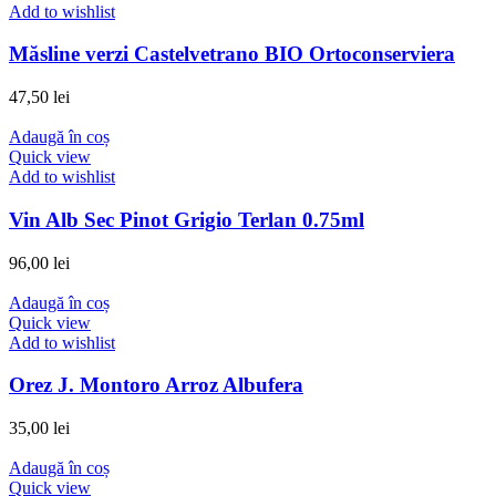
Add to wishlist
Măsline verzi Castelvetrano BIO Ortoconserviera
47,50
lei
Adaugă în coș
Quick view
Add to wishlist
Vin Alb Sec Pinot Grigio Terlan 0.75ml
96,00
lei
Adaugă în coș
Quick view
Add to wishlist
Orez J. Montoro Arroz Albufera
35,00
lei
Adaugă în coș
Quick view