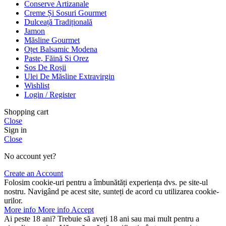
Conserve Artizanale
Creme Și Sosuri Gourmet
Dulceață Tradițională
Jamon
Măsline Gourmet
Oțet Balsamic Modena
Paste, Făină Si Orez
Sos De Roșii
Ulei De Măsline Extravirgin
Wishlist
Login / Register
Shopping cart
Close
Sign in
Close
No account yet?
Create an Account
Folosim cookie-uri pentru a îmbunătăți experiența dvs. pe site-ul
nostru. Navigând pe acest site, sunteți de acord cu utilizarea cookie-
urilor.
More info
More info
Accept
Ai peste 18 ani? Trebuie să aveți 18 ani sau mai mult pentru a