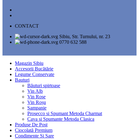
CONTACT
Sibiu, Str. Turnului, nr. 23
0770 632 588
Magazin Sibiu
Accesorii Bucătărie
Legume Conservate
Bauturi
Băuturi spirtoase
Vin Alb
Vin Rose
Vin Roșu
Sampanie
Prosecco si Spumant Metoda Charmat
Cava si Spumante Metoda Clasica
Produse De Post
Ciocolată Premium
Condimente Si Sare