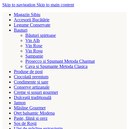
Skip to navigation
Skip to main content
Magazin Sibiu
Accesorii Bucătărie
Legume Conservate
Bauturi
Băuturi spirtoase
Vin Alb
Vin Rose
Vin Roșu
Sampanie
Prosecco si Spumant Metoda Charmat
Cava si Spumante Metoda Clasica
Produse de post
Ciocolată premium
Condimente si sare
Conserve artizanale
Creme și sosuri gourmet
Dulceață tradițională
Jamon
Măsline Gourmet
Oțet balsamic Modena
Paste, făină si orez
Sos de Roșii
Ulei de măsline extravirgin