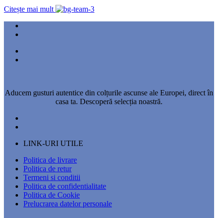
Citește mai mult
Aducem gusturi autentice din colțurile ascunse ale Europei, direct în
casa ta. Descoperă selecția noastră.
LINK-URI UTILE
Politica de livrare
Politica de retur
Termeni si conditii
Politica de confidentialitate
Politica de Cookie
Prelucrarea datelor personale