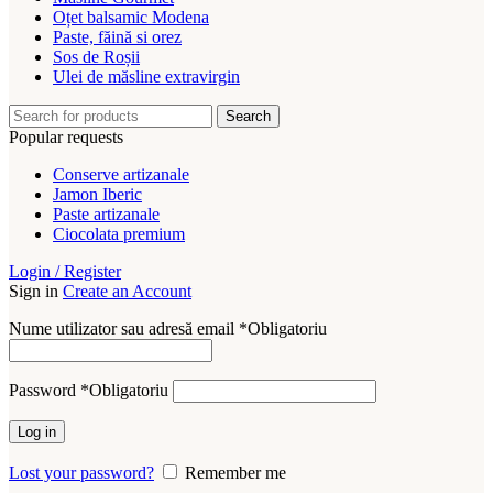
Oțet balsamic Modena
Paste, făină si orez
Sos de Roșii
Ulei de măsline extravirgin
Search
Popular requests
Conserve artizanale
Jamon Iberic
Paste artizanale
Ciocolata premium
Login / Register
Sign in
Create an Account
Nume utilizator sau adresă email
*
Obligatoriu
Password
*
Obligatoriu
Log in
Lost your password?
Remember me