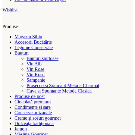
Wishlist
Produse
Magazin Sibiu
Accesorii Bucătărie
Legume Conservate
Bauturi
Băuturi spirtoase
Vin Alb
Vin Rose
Vin Roșu
Sampanie
Prosecco si Spumant Metoda Charmat
Cava si Spumante Metoda Clasica
Produse de post
Ciocolată premium
Condimente si sare
Conserve artizanale
Creme și sosuri gourmet
Dulceață tradițională
Jamon
Măsline Gourmet