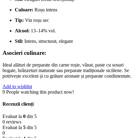
Culoare:
Roșu intens
Tip:
Vin roșu sec
Alcool:
13–14% vol.
Stil:
Intens, structurat, elegant
Asocieri culinare:
Ideal alături de preparate din carne roșie, vânat, paste cu sosuri
bogate, brânzeturi maturate sau preparate tradiționale siciliene. Se
potrivește excelent și cu grătare aromate și preparate condimentate.
Add to wishlist
9
People watching this product now!
Recenzii clienți
Evaluat la
0
din 5
0 reviews
Evaluat la
5
din 5
0