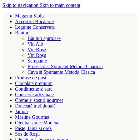
Skip to navigation
Skip to main content
Magazin Sibiu
Accesorii Bucătărie
Legume Conservate
Bauturi
Băuturi spirtoase
Vin Alb
Vin Rose
Vin Roșu
Sampanie
Prosecco si Spumant Metoda Charmat
Cava si Spumante Metoda Clasica
Produse de post
Ciocolată premium
Condimente si sare
Conserve artizanale
Creme și sosuri gourmet
Dulceață tradițională
Jamon
Măsline Gourmet
Oțet balsamic Modena
Paste, făină si orez
Sos de Roșii
Ulei de măsline extravirgin