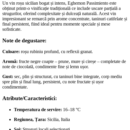
Un vin roșu sicilian bogat și intens, Eghemon Passimiento este
obținut printr-o vinificație tradițională ce include uscare parțială a
strugurilor, oferind complexitate și dulceață naturală. Acest vin
impresionant se remarcă prin arome concentrate, taninuri catifelate și
final persistent, fiind ideal pentru momente speciale și mese
sofisticate.
Note de degustare:
Culoare:
roșu rubiniu profund, cu reflexii granat.
Aromă:
fructe negre coapte – prune, mure și cireșe – completate de
note de ciocolată, condimente fine și lemn ușor.
Gust:
sec, plin și structurat, cu taninuri bine integrate, corp mediu
spre plin și final lung, persistent, cu note fructate și ușor
condimentate.
Atribute/Caracteristici:
Temperatura de servire:
16–18 °C
Regiunea, Țara:
Sicilia, Italia
Soi:
Struguri locali selecționați