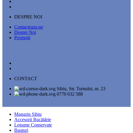
DESPRE NOI
Contacteaza-ne
Despre Noi
Promoţii
CONTACT
Sibiu, Str. Turnului, nr. 23
0770 632 588
Magazin Sibiu
Accesorii Bucătărie
Legume Conservate
Bauturi