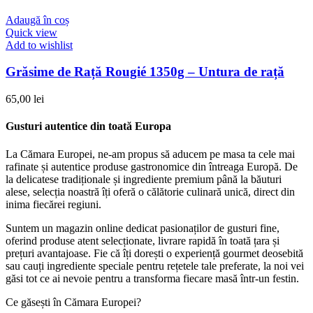
Adaugă în coș
Quick view
Add to wishlist
Grăsime de Rață Rougié 1350g – Untura de rață
65,00
lei
Gusturi autentice din toată Europa​
La Cămara Europei, ne-am propus să aducem pe masa ta cele mai
rafinate și autentice produse gastronomice din întreaga Europă. De
la delicatese tradiționale și ingrediente premium până la băuturi
alese, selecția noastră îți oferă o călătorie culinară unică, direct din
inima fiecărei regiuni.
Suntem un magazin online dedicat pasionaților de gusturi fine,
oferind produse atent selecționate, livrare rapidă în toată țara și
prețuri avantajoase. Fie că îți dorești o experiență gourmet deosebită
sau cauți ingrediente speciale pentru rețetele tale preferate, la noi vei
găsi tot ce ai nevoie pentru a transforma fiecare masă într-un festin.
Ce găsești în Cămara Europei?