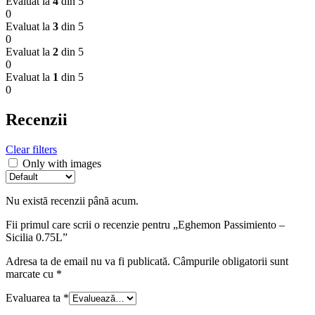
Evaluat la
4
din 5
0
Evaluat la
3
din 5
0
Evaluat la
2
din 5
0
Evaluat la
1
din 5
0
Recenzii
Clear filters
Only with images
Nu există recenzii până acum.
Fii primul care scrii o recenzie pentru „Eghemon Passimiento –
Sicilia 0.75L”
Adresa ta de email nu va fi publicată.
Câmpurile obligatorii sunt
marcate cu
*
Evaluarea ta
*