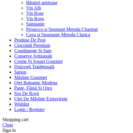
Băuturi spirtoase
Vin Alb
Vin Rose
Vin Roșu
Sampanie
Prosecco si Spumant Metoda Charmat
Cava si Spumante Metoda Clasica
Produse De Post
Ciocolată Premium
Condimente Si Sare
Conserve Artizanale
Creme Și Sosuri Gourmet
Dulceață Tradițională
Jamon
Măsline Gourmet
Oțet Balsamic Modena
Paste, Făină Si Orez
Sos De Roșii
Ulei De Măsline Extravirgin
Wishlist
Login / Register
Shopping cart
Close
Sign in