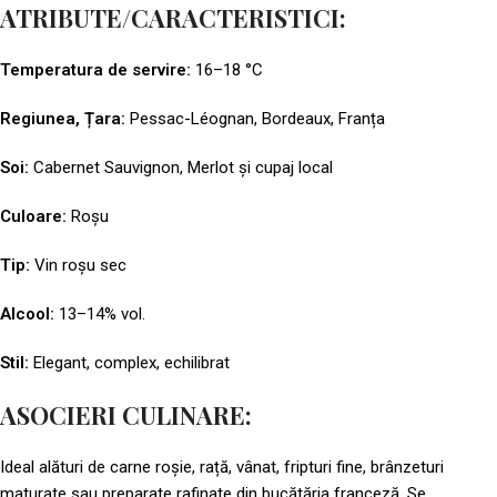
ATRIBUTE/CARACTERISTICI:
Temperatura de servire:
16–18 °C
Regiunea, Țara:
Pessac-Léognan, Bordeaux, Franța
Soi:
Cabernet Sauvignon, Merlot și cupaj local
Culoare:
Roșu
Tip:
Vin roșu sec
Alcool:
13–14% vol.
Stil:
Elegant, complex, echilibrat
ASOCIERI CULINARE:
Ideal alături de carne roșie, rață, vânat, fripturi fine, brânzeturi
maturate sau preparate rafinate din bucătăria franceză. Se