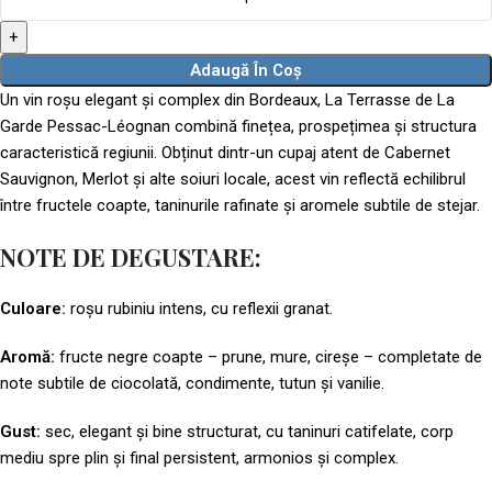
Adaugă În Coș
Un vin roșu elegant și complex din Bordeaux, La Terrasse de La
Garde Pessac-Léognan combină finețea, prospețimea și structura
caracteristică regiunii. Obținut dintr-un cupaj atent de Cabernet
Sauvignon, Merlot și alte soiuri locale, acest vin reflectă echilibrul
între fructele coapte, taninurile rafinate și aromele subtile de stejar.
NOTE DE DEGUSTARE:
Culoare:
roșu rubiniu intens, cu reflexii granat.
Aromă:
fructe negre coapte – prune, mure, cireșe – completate de
note subtile de ciocolată, condimente, tutun și vanilie.
Gust:
sec, elegant și bine structurat, cu taninuri catifelate, corp
mediu spre plin și final persistent, armonios și complex.