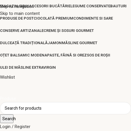
Skip to navigation
MAGAZIN SIBIU
ACCESORII BUCĂTĂRIE
LEGUME CONSERVATE
BAUTURI
Skip to main content
PRODUSE DE POST
CIOCOLATĂ PREMIUM
CONDIMENTE SI SARE
CONSERVE ARTIZANALE
CREME ȘI SOSURI GOURMET
DULCEAȚĂ TRADIȚIONALĂ
JAMON
MĂSLINE GOURMET
OȚET BALSAMIC MODENA
PASTE, FĂINĂ SI OREZ
SOS DE ROȘII
ULEI DE MĂSLINE EXTRAVIRGIN
Wishlist
Produse
Search
Login / Register