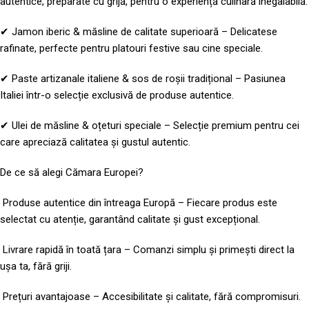
autentice, preparate cu grijă, pentru o experiență culinară inegalabilă.
✔ Jamon iberic & măsline de calitate superioară – Delicatese
rafinate, perfecte pentru platouri festive sau cine speciale.
✔ Paste artizanale italiene & sos de roșii tradițional – Pasiunea
Italiei într-o selecție exclusivă de produse autentice.
✔ Ulei de măsline & oțeturi speciale – Selecție premium pentru cei
care apreciază calitatea și gustul autentic.
De ce să alegi Cămara Europei?
Produse autentice din întreaga Europă – Fiecare produs este
selectat cu atenție, garantând calitate și gust excepțional.
Livrare rapidă în toată țara – Comanzi simplu și primești direct la
ușa ta, fără griji.
Prețuri avantajoase – Accesibilitate și calitate, fără compromisuri.