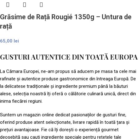
Grăsime de Rață Rougié 1350g – Untura de
rață
65,00
lei
GUSTURI AUTENTICE DIN TOATĂ EUROPA​
La Cămara Europei, ne-am propus să aducem pe masa ta cele mai
rafinate și autentice produse gastronomice din întreaga Europă. De
la delicatese tradiționale și ingrediente premium până la băuturi
alese, selecția noastră îți oferă o călătorie culinară unică, direct din
inima fiecărei regiuni.
Suntem un magazin online dedicat pasionaților de gusturi fine,
oferind produse atent selecționate, livrare rapidă în toată țara și
prețuri avantajoase. Fie că îți dorești o experiență gourmet
deosebită sau cauți ingrediente speciale pentru rețetele tale