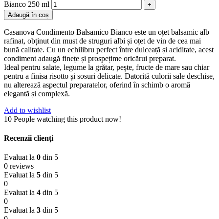
Bianco 250 ml
Adaugă în coș
Casanova Condimento Balsamico Bianco este un oțet balsamic alb
rafinat, obținut din must de struguri albi și oțet de vin de cea mai
bună calitate. Cu un echilibru perfect între dulceață și aciditate, acest
condiment adaugă finețe și prospețime oricărui preparat.
Ideal pentru salate, legume la grătar, pește, fructe de mare sau chiar
pentru a finisa risotto și sosuri delicate. Datorită culorii sale deschise,
nu alterează aspectul preparatelor, oferind în schimb o aromă
elegantă și complexă.
Add to wishlist
10
People watching this product now!
Recenzii clienți
Evaluat la
0
din 5
0 reviews
Evaluat la
5
din 5
0
Evaluat la
4
din 5
0
Evaluat la
3
din 5
0