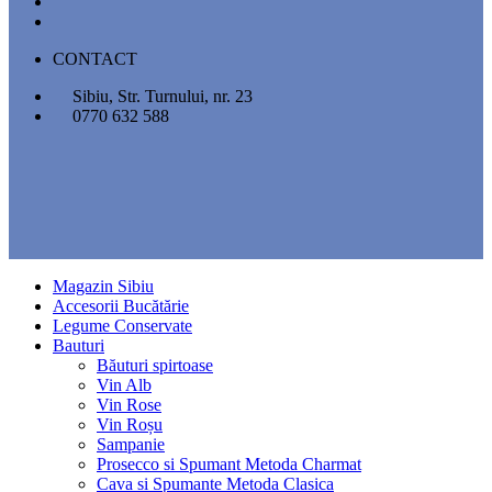
CONTACT
Sibiu, Str. Turnului, nr. 23
0770 632 588
Magazin Sibiu
Accesorii Bucătărie
Legume Conservate
Bauturi
Băuturi spirtoase
Vin Alb
Vin Rose
Vin Roșu
Sampanie
Prosecco si Spumant Metoda Charmat
Cava si Spumante Metoda Clasica