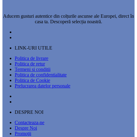
Aducem gusturi autentice din colțurile ascunse ale Europei, direct în
casa ta. Descoperă selecția noastră.
LINK-URI UTILE
Politica de livrare
Politica de retur
Termeni si conditii
Politica de confidentialitate
Politica de Cookie
Prelucrarea datelor personale
DESPRE NOI
Contacteaza-ne
Despre Noi
Promoţii