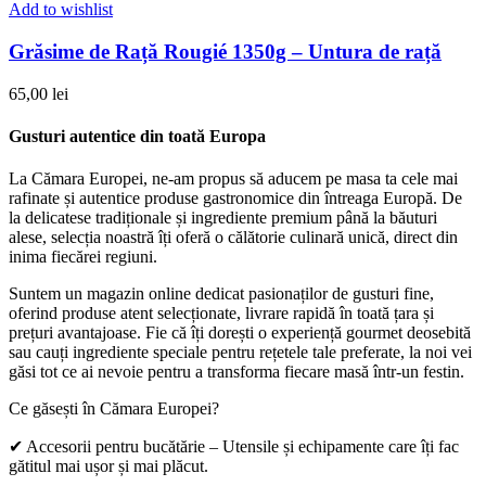
Add to wishlist
Grăsime de Rață Rougié 1350g – Untura de rață
65,00
lei
Gusturi autentice din toată Europa​
La Cămara Europei, ne-am propus să aducem pe masa ta cele mai
rafinate și autentice produse gastronomice din întreaga Europă. De
la delicatese tradiționale și ingrediente premium până la băuturi
alese, selecția noastră îți oferă o călătorie culinară unică, direct din
inima fiecărei regiuni.
Suntem un magazin online dedicat pasionaților de gusturi fine,
oferind produse atent selecționate, livrare rapidă în toată țara și
prețuri avantajoase. Fie că îți dorești o experiență gourmet deosebită
sau cauți ingrediente speciale pentru rețetele tale preferate, la noi vei
găsi tot ce ai nevoie pentru a transforma fiecare masă într-un festin.
Ce găsești în Cămara Europei?
✔ Accesorii pentru bucătărie – Utensile și echipamente care îți fac
gătitul mai ușor și mai plăcut.