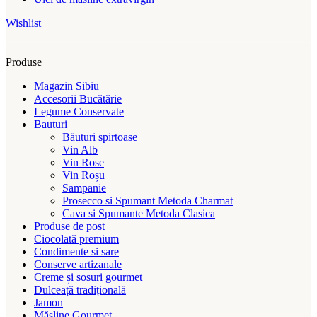
Wishlist
Produse
Magazin Sibiu
Accesorii Bucătărie
Legume Conservate
Bauturi
Băuturi spirtoase
Vin Alb
Vin Rose
Vin Roșu
Sampanie
Prosecco si Spumant Metoda Charmat
Cava si Spumante Metoda Clasica
Produse de post
Ciocolată premium
Condimente si sare
Conserve artizanale
Creme și sosuri gourmet
Dulceață tradițională
Jamon
Măsline Gourmet