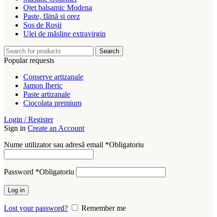
Oțet balsamic Modena
Paste, făină si orez
Sos de Roșii
Ulei de măsline extravirgin
Search
Popular requests
Conserve artizanale
Jamon Iberic
Paste artizanale
Ciocolata premium
Login / Register
Sign in
Create an Account
Nume utilizator sau adresă email
*
Obligatoriu
Password
*
Obligatoriu
Log in
Lost your password?
Remember me