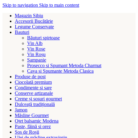
Skip to navigation
Skip to main content
Magazin Sibiu
Accesorii Bucătărie
Legume Conservate
Bauturi
Băuturi spirtoase
Vin Alb
Vin Rose
Vin Roșu
Sampanie
Prosecco si Spumant Metoda Charmat
Cava si Spumante Metoda Clasica
Produse de post
Ciocolată premium
Condimente si sare
Conserve artizanale
Creme și sosuri gourmet
Dulceață tradițională
Jamon
Măsline Gourmet
Oțet balsamic Modena
Paste, făină si orez
Sos de Roșii
Ulei de măsline extravirgin