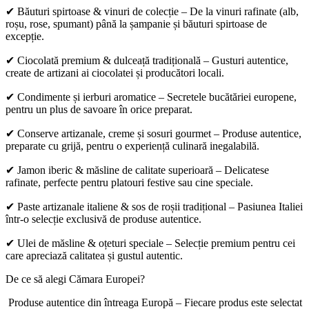
✔ Băuturi spirtoase & vinuri de colecție – De la vinuri rafinate (alb,
roșu, rose, spumant) până la șampanie și băuturi spirtoase de
excepție.
✔ Ciocolată premium & dulceață tradițională – Gusturi autentice,
create de artizani ai ciocolatei și producători locali.
✔ Condimente și ierburi aromatice – Secretele bucătăriei europene,
pentru un plus de savoare în orice preparat.
✔ Conserve artizanale, creme și sosuri gourmet – Produse autentice,
preparate cu grijă, pentru o experiență culinară inegalabilă.
✔ Jamon iberic & măsline de calitate superioară – Delicatese
rafinate, perfecte pentru platouri festive sau cine speciale.
✔ Paste artizanale italiene & sos de roșii tradițional – Pasiunea Italiei
într-o selecție exclusivă de produse autentice.
✔ Ulei de măsline & oțeturi speciale – Selecție premium pentru cei
care apreciază calitatea și gustul autentic.
De ce să alegi Cămara Europei?
Produse autentice din întreaga Europă – Fiecare produs este selectat