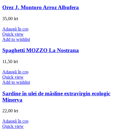
Orez J. Montoro Arroz Albufera
35,00
lei
Adaugă în coș
Quick view
Add to wishlist
Spaghetti MOZZO La Nostrana
11,50
lei
Adaugă în coș
Quick view
Add to wishlist
Sardine în ulei de măsline extravirgin ecologic
Minerva
22,00
lei
Adaugă în coș
Quick view