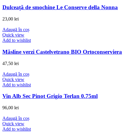
Dulceață de smochine Le Conserve della Nonna
23,00
lei
Adaugă în coș
Quick view
Add to wishlist
Măsline verzi Castelvetrano BIO Ortoconserviera
47,50
lei
Adaugă în coș
Quick view
Add to wishlist
Vin Alb Sec Pinot Grigio Terlan 0.75ml
96,00
lei
Adaugă în coș
Quick view
Add to wishlist