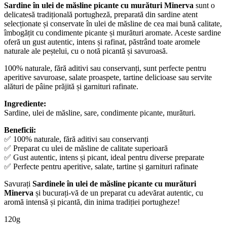
Sardine în ulei de măsline picante cu murături Minerva
sunt o
delicatesă tradițională portugheză, preparată din sardine atent
selecționate și conservate în ulei de măsline de cea mai bună calitate,
îmbogățit cu condimente picante și murături aromate. Aceste sardine
oferă un gust autentic, intens și rafinat, păstrând toate aromele
naturale ale peștelui, cu o notă picantă și savuroasă.
100% naturale, fără aditivi sau conservanți, sunt perfecte pentru
aperitive savuroase, salate proaspete, tartine delicioase sau servite
alături de pâine prăjită și garnituri rafinate.
Ingrediente:
Sardine, ulei de măsline, sare, condimente picante, murături.
Beneficii:
✅ 100% naturale, fără aditivi sau conservanți
✅ Preparat cu ulei de măsline de calitate superioară
✅ Gust autentic, intens și picant, ideal pentru diverse preparate
✅ Perfecte pentru aperitive, salate, tartine și garnituri rafinate
Savurați
Sardinele în ulei de măsline picante cu murături
Minerva
și bucurați-vă de un preparat cu adevărat autentic, cu
aromă intensă și picantă, din inima tradiției portugheze!
120g