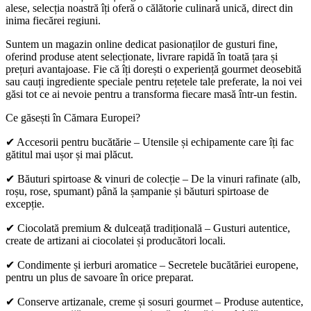
alese, selecția noastră îți oferă o călătorie culinară unică, direct din
inima fiecărei regiuni.
Suntem un magazin online dedicat pasionaților de gusturi fine,
oferind produse atent selecționate, livrare rapidă în toată țara și
prețuri avantajoase. Fie că îți dorești o experiență gourmet deosebită
sau cauți ingrediente speciale pentru rețetele tale preferate, la noi vei
găsi tot ce ai nevoie pentru a transforma fiecare masă într-un festin.
Ce găsești în Cămara Europei?
✔ Accesorii pentru bucătărie – Utensile și echipamente care îți fac
gătitul mai ușor și mai plăcut.
✔ Băuturi spirtoase & vinuri de colecție – De la vinuri rafinate (alb,
roșu, rose, spumant) până la șampanie și băuturi spirtoase de
excepție.
✔ Ciocolată premium & dulceață tradițională – Gusturi autentice,
create de artizani ai ciocolatei și producători locali.
✔ Condimente și ierburi aromatice – Secretele bucătăriei europene,
pentru un plus de savoare în orice preparat.
✔ Conserve artizanale, creme și sosuri gourmet – Produse autentice,