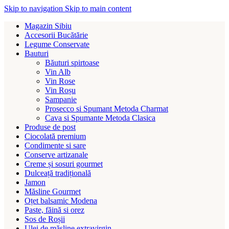
Skip to navigation
Skip to main content
Magazin Sibiu
Accesorii Bucătărie
Legume Conservate
Bauturi
Băuturi spirtoase
Vin Alb
Vin Rose
Vin Roșu
Sampanie
Prosecco si Spumant Metoda Charmat
Cava si Spumante Metoda Clasica
Produse de post
Ciocolată premium
Condimente si sare
Conserve artizanale
Creme și sosuri gourmet
Dulceață tradițională
Jamon
Măsline Gourmet
Oțet balsamic Modena
Paste, făină si orez
Sos de Roșii
Ulei de măsline extravirgin