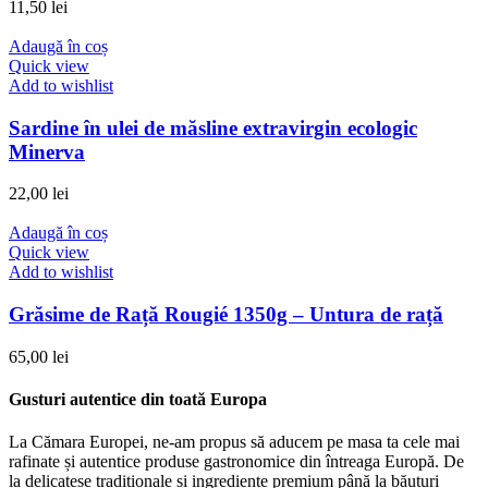
11,50
lei
Adaugă în coș
Quick view
Add to wishlist
Sardine în ulei de măsline extravirgin ecologic
Minerva
22,00
lei
Adaugă în coș
Quick view
Add to wishlist
Grăsime de Rață Rougié 1350g – Untura de rață
65,00
lei
Gusturi autentice din toată Europa​
La Cămara Europei, ne-am propus să aducem pe masa ta cele mai
rafinate și autentice produse gastronomice din întreaga Europă. De
la delicatese tradiționale și ingrediente premium până la băuturi