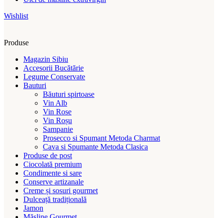
Wishlist
Produse
Magazin Sibiu
Accesorii Bucătărie
Legume Conservate
Bauturi
Băuturi spirtoase
Vin Alb
Vin Rose
Vin Roșu
Sampanie
Prosecco si Spumant Metoda Charmat
Cava si Spumante Metoda Clasica
Produse de post
Ciocolată premium
Condimente si sare
Conserve artizanale
Creme și sosuri gourmet
Dulceață tradițională
Jamon
Măsline Gourmet