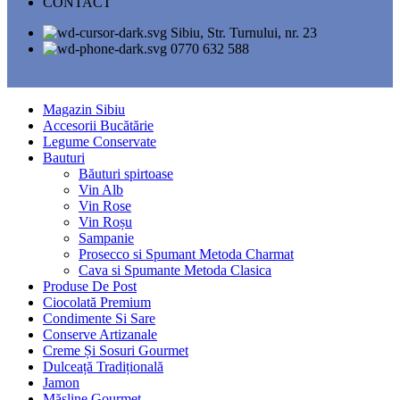
CONTACT
Sibiu, Str. Turnului, nr. 23
0770 632 588
Magazin Sibiu
Accesorii Bucătărie
Legume Conservate
Bauturi
Băuturi spirtoase
Vin Alb
Vin Rose
Vin Roșu
Sampanie
Prosecco si Spumant Metoda Charmat
Cava si Spumante Metoda Clasica
Produse De Post
Ciocolată Premium
Condimente Si Sare
Conserve Artizanale
Creme Și Sosuri Gourmet
Dulceață Tradițională
Jamon
Măsline Gourmet