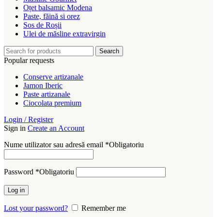
Oțet balsamic Modena
Paste, făină si orez
Sos de Roșii
Ulei de măsline extravirgin
Search
Popular requests
Conserve artizanale
Jamon Iberic
Paste artizanale
Ciocolata premium
Login / Register
Sign in
Create an Account
Nume utilizator sau adresă email
*
Obligatoriu
Password
*
Obligatoriu
Log in
Lost your password?
Remember me