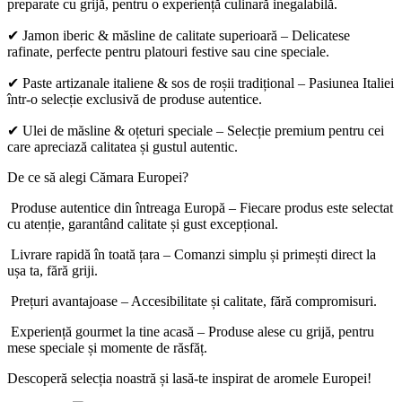
preparate cu grijă, pentru o experiență culinară inegalabilă.
✔ Jamon iberic & măsline de calitate superioară – Delicatese
rafinate, perfecte pentru platouri festive sau cine speciale.
✔ Paste artizanale italiene & sos de roșii tradițional – Pasiunea Italiei
într-o selecție exclusivă de produse autentice.
✔ Ulei de măsline & oțeturi speciale – Selecție premium pentru cei
care apreciază calitatea și gustul autentic.
De ce să alegi Cămara Europei?
Produse autentice din întreaga Europă – Fiecare produs este selectat
cu atenție, garantând calitate și gust excepțional.
Livrare rapidă în toată țara – Comanzi simplu și primești direct la
ușa ta, fără griji.
Prețuri avantajoase – Accesibilitate și calitate, fără compromisuri.
Experiență gourmet la tine acasă – Produse alese cu grijă, pentru
mese speciale și momente de răsfăț.
Descoperă selecția noastră și lasă-te inspirat de aromele Europei!