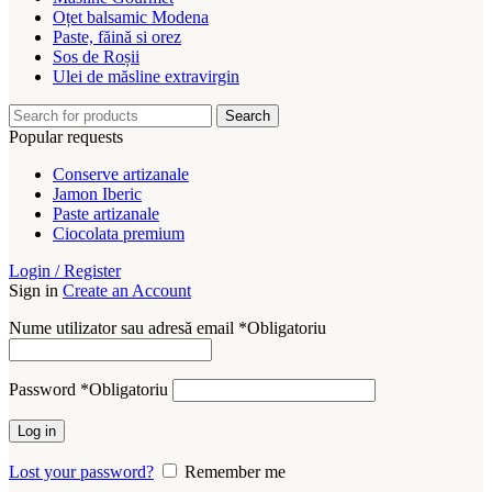
Oțet balsamic Modena
Paste, făină si orez
Sos de Roșii
Ulei de măsline extravirgin
Search
Popular requests
Conserve artizanale
Jamon Iberic
Paste artizanale
Ciocolata premium
Login / Register
Sign in
Create an Account
Nume utilizator sau adresă email
*
Obligatoriu
Password
*
Obligatoriu
Log in
Lost your password?
Remember me