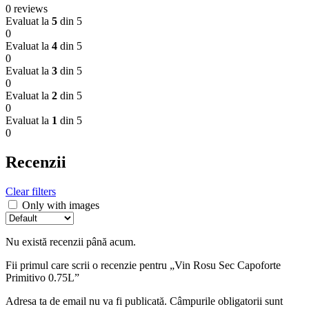
0 reviews
Evaluat la
5
din 5
0
Evaluat la
4
din 5
0
Evaluat la
3
din 5
0
Evaluat la
2
din 5
0
Evaluat la
1
din 5
0
Recenzii
Clear filters
Only with images
Nu există recenzii până acum.
Fii primul care scrii o recenzie pentru „Vin Rosu Sec Capoforte
Primitivo 0.75L”
Adresa ta de email nu va fi publicată.
Câmpurile obligatorii sunt