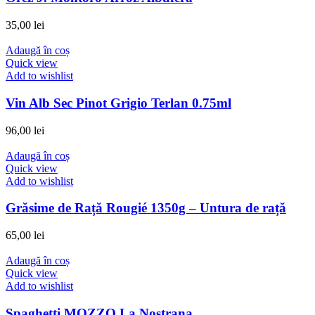
35,00
lei
Adaugă în coș
Quick view
Add to wishlist
Vin Alb Sec Pinot Grigio Terlan 0.75ml
96,00
lei
Adaugă în coș
Quick view
Add to wishlist
Grăsime de Rață Rougié 1350g – Untura de rață
65,00
lei
Adaugă în coș
Quick view
Add to wishlist
Spaghetti MOZZO La Nostrana