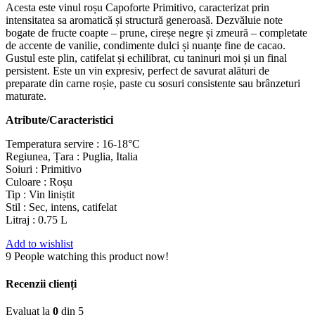
Acesta este vinul roșu Capoforte Primitivo, caracterizat prin
intensitatea sa aromatică și structură generoasă. Dezvăluie note
bogate de fructe coapte – prune, cireșe negre și zmeură – completate
de accente de vanilie, condimente dulci și nuanțe fine de cacao.
Gustul este plin, catifelat și echilibrat, cu taninuri moi și un final
persistent. Este un vin expresiv, perfect de savurat alături de
preparate din carne roșie, paste cu sosuri consistente sau brânzeturi
maturate.
Atribute/Caracteristici
Temperatura servire : 16-18°C
Regiunea, Țara : Puglia, Italia
Soiuri : Primitivo
Culoare : Roșu
Tip : Vin liniștit
Stil : Sec, intens, catifelat
Litraj : 0.75 L
Add to wishlist
9
People watching this product now!
Recenzii clienți
Evaluat la
0
din 5