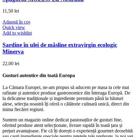
11,50
lei
Adaugă în coș
Quick view
Add to wishlist
Sardine în ulei de măsline extravirgin ecologic
Minerva
22,00
lei
Gusturi autentice din toată Europa​
La Cămara Europei, ne-am propus să aducem pe masa ta cele mai
rafinate și autentice produse gastronomice din întreaga Europă. De
la delicatese tradiționale și ingrediente premium până la băuturi
alese, selecția noastră îți oferă o călătorie culinară unică, direct din
inima fiecărei regiuni.
Suntem un magazin online dedicat pasionaților de gusturi fine,
oferind produse atent selecționate, livrare rapidă în toată țara și
prețuri avantajoase. Fie că îți dorești o experiență gourmet deosebită
sau cauți ingrediente speciale pentru rețetele tale preferate, la noi vei