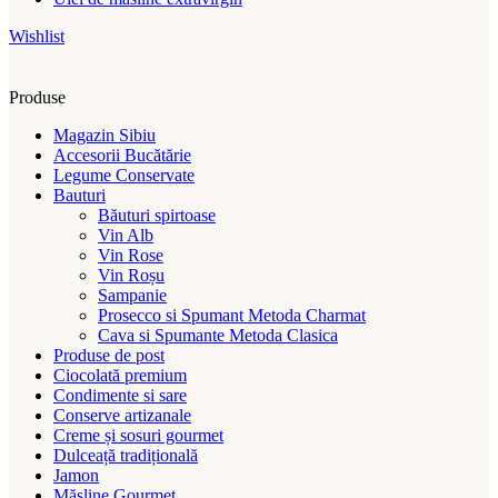
Wishlist
Produse
Magazin Sibiu
Accesorii Bucătărie
Legume Conservate
Bauturi
Băuturi spirtoase
Vin Alb
Vin Rose
Vin Roșu
Sampanie
Prosecco si Spumant Metoda Charmat
Cava si Spumante Metoda Clasica
Produse de post
Ciocolată premium
Condimente si sare
Conserve artizanale
Creme și sosuri gourmet
Dulceață tradițională
Jamon
Măsline Gourmet