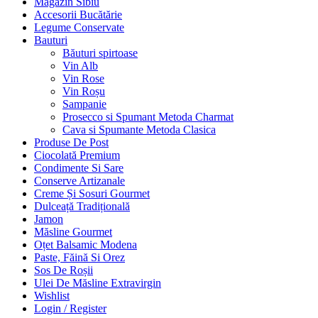
Magazin Sibiu
Accesorii Bucătărie
Legume Conservate
Bauturi
Băuturi spirtoase
Vin Alb
Vin Rose
Vin Roșu
Sampanie
Prosecco si Spumant Metoda Charmat
Cava si Spumante Metoda Clasica
Produse De Post
Ciocolată Premium
Condimente Si Sare
Conserve Artizanale
Creme Și Sosuri Gourmet
Dulceață Tradițională
Jamon
Măsline Gourmet
Oțet Balsamic Modena
Paste, Făină Si Orez
Sos De Roșii
Ulei De Măsline Extravirgin
Wishlist
Login / Register