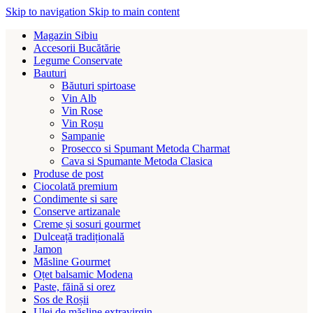
Skip to navigation
Skip to main content
Magazin Sibiu
Accesorii Bucătărie
Legume Conservate
Bauturi
Băuturi spirtoase
Vin Alb
Vin Rose
Vin Roșu
Sampanie
Prosecco si Spumant Metoda Charmat
Cava si Spumante Metoda Clasica
Produse de post
Ciocolată premium
Condimente si sare
Conserve artizanale
Creme și sosuri gourmet
Dulceață tradițională
Jamon
Măsline Gourmet
Oțet balsamic Modena
Paste, făină si orez
Sos de Roșii
Ulei de măsline extravirgin