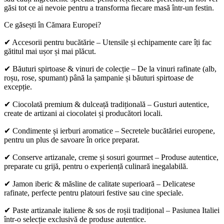
găsi tot ce ai nevoie pentru a transforma fiecare masă într-un festin.
Ce găsești în Cămara Europei?
✔ Accesorii pentru bucătărie – Utensile și echipamente care îți fac
gătitul mai ușor și mai plăcut.
✔ Băuturi spirtoase & vinuri de colecție – De la vinuri rafinate (alb,
roșu, rose, spumant) până la șampanie și băuturi spirtoase de
excepție.
✔ Ciocolată premium & dulceață tradițională – Gusturi autentice,
create de artizani ai ciocolatei și producători locali.
✔ Condimente și ierburi aromatice – Secretele bucătăriei europene,
pentru un plus de savoare în orice preparat.
✔ Conserve artizanale, creme și sosuri gourmet – Produse autentice,
preparate cu grijă, pentru o experiență culinară inegalabilă.
✔ Jamon iberic & măsline de calitate superioară – Delicatese
rafinate, perfecte pentru platouri festive sau cine speciale.
✔ Paste artizanale italiene & sos de roșii tradițional – Pasiunea Italiei
într-o selecție exclusivă de produse autentice.