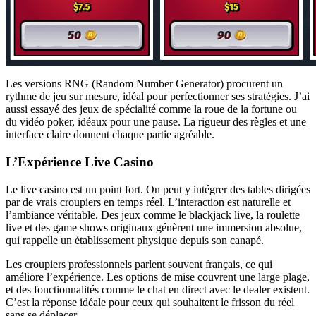
Les versions RNG (Random Number Generator) procurent un
rythme de jeu sur mesure, idéal pour perfectionner ses stratégies. J’ai
aussi essayé des jeux de spécialité comme la roue de la fortune ou
du vidéo poker, idéaux pour une pause. La rigueur des règles et une
interface claire donnent chaque partie agréable.
L’Expérience Live Casino
Le live casino est un point fort. On peut y intégrer des tables dirigées
par de vrais croupiers en temps réel. L’interaction est naturelle et
l’ambiance véritable. Des jeux comme le blackjack live, la roulette
live et des game shows originaux génèrent une immersion absolue,
qui rappelle un établissement physique depuis son canapé.
Les croupiers professionnels parlent souvent français, ce qui
améliore l’expérience. Les options de mise couvrent une large plage,
et des fonctionnalités comme le chat en direct avec le dealer existent.
C’est la réponse idéale pour ceux qui souhaitent le frisson du réel
sans se déplacer.