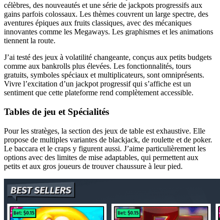
célèbres, des nouveautés et une série de jackpots progressifs aux
gains parfois colossaux. Les thèmes couvrent un large spectre, des
aventures épiques aux fruits classiques, avec des mécaniques
innovantes comme les Megaways. Les graphismes et les animations
tiennent la route.
J’ai testé des jeux à volatilité changeante, conçus aux petits budgets
comme aux bankrolls plus élevées. Les fonctionnalités, tours
gratuits, symboles spéciaux et multiplicateurs, sont omniprésents.
Vivre l’excitation d’un jackpot progressif qui s’affiche est un
sentiment que cette plateforme rend complètement accessible.
Tables de jeu et Spécialités
Pour les stratèges, la section des jeux de table est exhaustive. Elle
propose de multiples variantes de blackjack, de roulette et de poker.
Le baccara et le craps y figurent aussi. J’aime particulièrement les
options avec des limites de mise adaptables, qui permettent aux
petits et aux gros joueurs de trouver chaussure à leur pied.