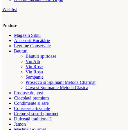
Wishlist
Produse
Magazin Sibiu
Accesorii Bucătărie
Legume Conservate
Bauturi
Băuturi spirtoase
Vin Alb
Vin Rose
Vin Roșu
Sampanie
Prosecco si Spumant Metoda Charmat
Cava si Spumante Metoda Clasica
Produse de post
Ciocolată premium
Condimente si sare
Conserve artizanale
Creme și sosuri gourmet
Dulceață tradițională
Jamon
Măsline Gourmet