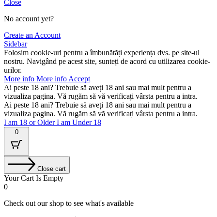
Close
No account yet?
Create an Account
Sidebar
Folosim cookie-uri pentru a îmbunătăți experiența dvs. pe site-ul
nostru. Navigând pe acest site, sunteți de acord cu utilizarea cookie-
urilor.
More info
More info
Accept
Ai peste 18 ani? Trebuie să aveți 18 ani sau mai mult pentru a
vizualiza pagina. Vă rugăm să vă verificați vârsta pentru a intra.
Ai peste 18 ani? Trebuie să aveți 18 ani sau mai mult pentru a
vizualiza pagina. Vă rugăm să vă verificați vârsta pentru a intra.
I am 18 or Older
I am Under 18
0
Close cart
Your Cart Is Empty
0
Check out our shop to see what's available