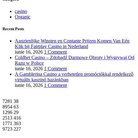
casino
Organic
Recent Posts
Aanzienlijke Winsten en Contante Prijzen Komen Van Eén
Klik bij Fairplay Casino in Nederland
iunie 16, 2026
1 Comment
Coldbet Casino – Zdobądź Darmowe Obroty i Wygrywaj Od
Razu w Polsce
iunie 16, 2026
1 Comment
A Gamblerina Casino a verhetetlen promóciókkal rendelkező
virtuális kaszinó hazánkban
iunie 16, 2026
1 Comment
7281
38
8954
63
1296
29
2513
416
1771
363
9723
227