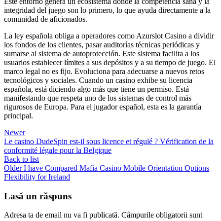
Este entorno genera un ecosistema donde la competencia sana y la
integridad del juego son lo primero, lo que ayuda directamente a la
comunidad de aficionados.
La ley española obliga a operadores como Azurslot Casino a dividir
los fondos de los clientes, pasar auditorías técnicas periódicas y
sumarse al sistema de autoprotección. Este sistema facilita a los
usuarios establecer límites a sus depósitos y a su tiempo de juego. El
marco legal no es fijo. Evoluciona para adecuarse a nuevos retos
tecnológicos y sociales. Cuando un casino exhibe su licencia
española, está diciendo algo más que tiene un permiso. Está
manifestando que respeta uno de los sistemas de control más
rigurosos de Europa. Para el jugador español, esta es la garantía
principal.
Newer
Le casino DudeSpin est-il sous licence et régulé ? Vérification de la
conformité légale pour la Belgique
Back to list
Older
I have Compared Mafia Casino Mobile Orientation Options
Flexibility for Ireland
Lasă un răspuns
Adresa ta de email nu va fi publicată.
Câmpurile obligatorii sunt