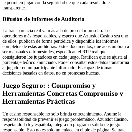
te permiten jugar con la seguridad de que cada resultado es
transparente.
Difusión de Informes de Auditoría
La transparencia real va más allá de presentar un sello. Los
operadores más responsables, y espero que Azurslot Casino sea uno
de ellos, publican de forma periódica y disponible los informes
completos de estas auditorías. Estos documentos, que acostumbran a
ser mensuales o trimestrales, especifican el RTP real que
consiguieron los jugadores en cada juego. Ratifican que se ajusta al
porcentaje teórico anunciado. Poder consultar estos datos transforma
al jugador en un participante informado. Es capaz de tomar
decisiones basadas en datos, no en promesas huecas.
Juego Seguro: : Compromiso y
Herramientas Concretas|Compromiso y
Herramientas Prácticas
Un casino responsable no solo brinda entretenimiento. Asume la
responsabilidad de prevenir el juego problemático. Azurslot Casino,
respetando la ley española, integra un programa sólido de juego
responsable. Esto no es solo un enlace en el pie de página. Se trata