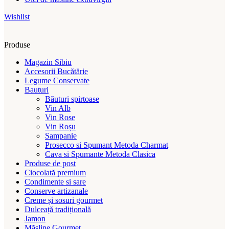
Wishlist
Produse
Magazin Sibiu
Accesorii Bucătărie
Legume Conservate
Bauturi
Băuturi spirtoase
Vin Alb
Vin Rose
Vin Roșu
Sampanie
Prosecco si Spumant Metoda Charmat
Cava si Spumante Metoda Clasica
Produse de post
Ciocolată premium
Condimente si sare
Conserve artizanale
Creme și sosuri gourmet
Dulceață tradițională
Jamon
Măsline Gourmet