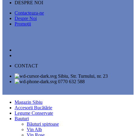
DESPRE NOI
Contacteaza-ne
Despre Noi
Promoţii
CONTACT
Sibiu, Str. Turnului, nr. 23
0770 632 588
Magazin Sibiu
Accesorii Bucătărie
Legume Conservate
Bauturi
Băuturi spirtoase
Vin Alb
Vin Rose