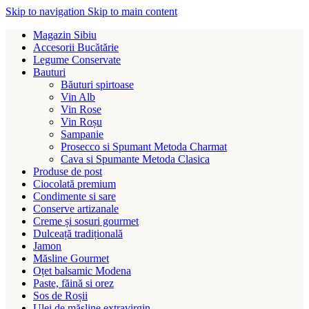
Skip to navigation
Skip to main content
Magazin Sibiu
Accesorii Bucătărie
Legume Conservate
Bauturi
Băuturi spirtoase
Vin Alb
Vin Rose
Vin Roșu
Sampanie
Prosecco si Spumant Metoda Charmat
Cava si Spumante Metoda Clasica
Produse de post
Ciocolată premium
Condimente si sare
Conserve artizanale
Creme și sosuri gourmet
Dulceață tradițională
Jamon
Măsline Gourmet
Oțet balsamic Modena
Paste, făină si orez
Sos de Roșii
Ulei de măsline extravirgin