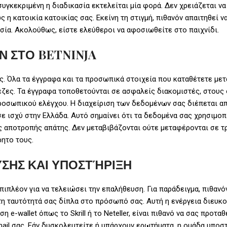
γκεκριμένη η διαδικασία εκτελείται μία φορά. Δεν χρειάζεται να
η κατοικία κατοικίας σας. Εκείνη τη στιγμή, πιθανόν απαιτηθεί 
ασία. Ακολούθως, είστε ελεύθεροι να αφοσιωθείτε στο παιχνίδι.
 ΣΤΟ BETNINJA
ς. Όλα τα έγγραφα και τα προσωπικά στοιχεία που καταθέτετε μετ
εζες. Τα έγγραφα τοποθετούνται σε ασφαλείς διακομιστές, στους
οσωπικού ελέγχου. Η διαχείριση των δεδομένων σας διέπεται απ
ε ισχύ στην Ελλάδα. Αυτό σημαίνει ότι τα δεδομένα σας χρησιμοπ
ς αποτροπής απάτης. Δεν μεταβιβάζονται ούτε μεταφέρονται σε τρ
ρητο τους.
ΣΗΣ ΚΑΙ ΥΠΟΣΤΉΡΙΞΗ
πιπλέον για να τελειώσει την επαλήθευση. Για παράδειγμα, πιθανό
 τη ταυτότητά σας δίπλα στο πρόσωπό σας. Αυτή η ενέργεια διευκο
 e-wallet όπως το Skrill ή το Neteller, είναι πιθανό να σας προτ
mail σας. Εάν δυσκολευτείτε ή υπάρχουν ερωτήματα, η ομάδα υποσ