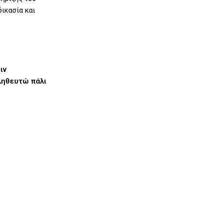
δικασία και
ιν
ληθευτώ πάλι