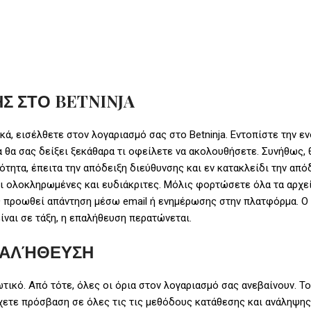
 ΣΤΟ BETNINJA
κά, εισέλθετε στον λογαριασμό σας στο Betninja. Εντοπίστε την εν
 θα σας δείξει ξεκάθαρα τι οφείλετε να ακολουθήσετε. Συνήθως, 
ότητα, έπειτα την απόδειξη διεύθυνσης και εν κατακλείδι την από
ι ολοκληρωμένες και ευδιάκριτες. Μόλις φορτώσετε όλα τα αρχεί
ας προωθεί απάντηση μέσω email ή ενημέρωσης στην πλατφόρμα. Ο
ίναι σε τάξη, η επαλήθευση περατώνεται.
ΕΠΑΛΉΘΕΥΣΗ
ικό. Από τότε, όλες οι όρια στον λογαριασμό σας ανεβαίνουν. Το
χετε πρόσβαση σε όλες τις τις μεθόδους κατάθεσης και ανάληψης