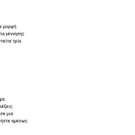
σε μορφή
νία γέννησης
τείτε τρία
φα.
λέξεις.
 σε μια
ντήστε αμέσως