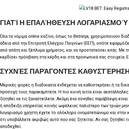
ΓΙΑΤΊ Η ΕΠΑΛΉΘΕΥΣΗ ΛΟΓΑΡΙΑΣΜΟΎ
Όλα τα νόμιμα online καζίνο, όπως το Betninja, χρησιμοποιούν δι
άδεια από την Επιτροπή Ελέγχου Παιγνίων (ΕΕΠ), οπότε εφαρμόζει
από απάτη και ξέπλυμα χρήματος, και να προστατεύσει εσάς. Με την
κερδίσει πρόσβαση στα κέρδη και στα προσωπικά σας στοιχεία. Εί
ΣΥΧΝΈΣ ΠΑΡΆΓΟΝΤΕΣ ΚΑΘΥΣΤΈΡΗΣΗ
Μερικές φορές η διαδικασία ενδέχεται να καθυστερήσει ή τα δικαι
προσοχή τους παρακάμπτετε. Η πιο κοινή αιτία είναι ακατάλληλες 
ζητηθεί να τις ξαναστείλετε. Ακόμη ένα σύνηθες παράβλεψη είναι
ή απόδειξη υπηρεσίας κοινής ωφέλειας παλιότερο των τριών μην
λογαριασμό χρήστη έχετε το ολόκληρο ονοματεπώνυμο και στην κά
ότι υποβάλλετε ακριβώς αυτό που σας ζητείται. Αν σας ζητηθεί τ
αποδεχθεί.