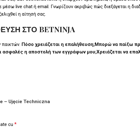
ε μέσω live chat ή email. Γνωρίζουν ακριβώς πώς διεξάγεται η δια
ξελιχθεί η αίτησή σας.
ΕΥΣΗ ΣΤΟ BETNINJA
ν παικτών.
Πόσο χρειάζεται η επαλήθευση;
Μπορώ να παίξω πρ
αι ασφαλές η αποστολή των εγγράφων μου;
Χρειάζεται να επα
ie – Ujęcie Techniczna
*
cate cu