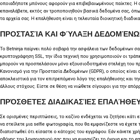
οποιαδήποτε μπόνους αφορούν για επιβεβαιωμένους παίκτες. Η συ
επαναλάβετε, εκτός αν τροποποιηθούν βασικά δεδομένα σας, όπως 
τα αρχεία σας. Η επαλήθευση είναι η τελευταία διοικητική διαδικ
ΠΡΟΣΤΑΣΊΑ ΚΑΙ ΦΎΛΑΞΗ ΔΕΔΟΜΈΝΩΝ
Το Betninja παίρνει πολύ σοβαρά την ασφάλεια των δεδομένων σα
κρυπτογράφηση SSL, την ίδια τεχνική που χρησιμοποιούν οι τράπ
μπορούν να προσπελάσουν μόνο εξουσιοδοτημένα στελέχη του πρ
Κανονισμό για την Προστασία Δεδομένων (GDPR), ο οποίος είναι σ
αποκλειστικά για τον επιτρεπόμενο λόγο της επαλήθευσης και τη
άλλους στόχους. Είστε σε θέση να νιώθετε σίγουροι για την απόρ
ΠΡΌΣΘΕΤΕΣ ΔΙΑΔΙΚΑΣΊΕΣ ΕΠΑΛΉΘΕΥ
Σε ορισμένες περιπτώσεις, το καζίνο ενδέχεται να ζητήσει κάτι ε
να στείλετε μια selfie φωτογραφία, που θα εμφανίζεστε να έχετε
διαπιστωθεί ότι είσαστε ο κάτοχος του εγγράφου. Εάν κάνετε χρήση
οθόνης του λογαριασμού σας που να εμφανίζει το όνομα και το e