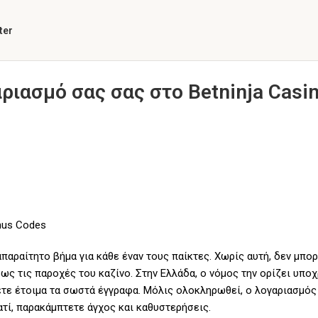
ter
ριασμό σας σας στο Betninja Casi
απαραίτητο βήμα για κάθε έναν τους παίκτες. Χωρίς αυτή, δεν μπορ
 τις παροχές του καζίνο. Στην Ελλάδα, ο νόμος την ορίζει υποχ
έτετε έτοιμα τα σωστά έγγραφα. Μόλις ολοκληρωθεί, ο λογαριασμός
ατί, παρακάμπτετε άγχος και καθυστερήσεις.