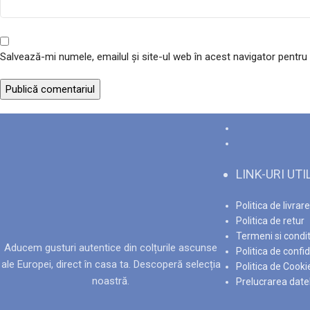
Salvează-mi numele, emailul și site-ul web în acest navigator pentru
LINK-URI UTI
Politica de livrare
Politica de retur
Termeni si condit
Aducem gusturi autentice din colțurile ascunse
Politica de confid
ale Europei, direct în casa ta. Descoperă selecția
Politica de Cooki
noastră.
Prelucrarea date