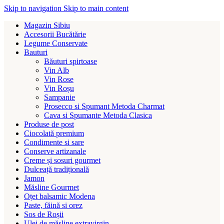
Skip to navigation
Skip to main content
Magazin Sibiu
Accesorii Bucătărie
Legume Conservate
Bauturi
Băuturi spirtoase
Vin Alb
Vin Rose
Vin Roșu
Sampanie
Prosecco si Spumant Metoda Charmat
Cava si Spumante Metoda Clasica
Produse de post
Ciocolată premium
Condimente si sare
Conserve artizanale
Creme și sosuri gourmet
Dulceață tradițională
Jamon
Măsline Gourmet
Oțet balsamic Modena
Paste, făină si orez
Sos de Roșii
Ulei de măsline extravirgin