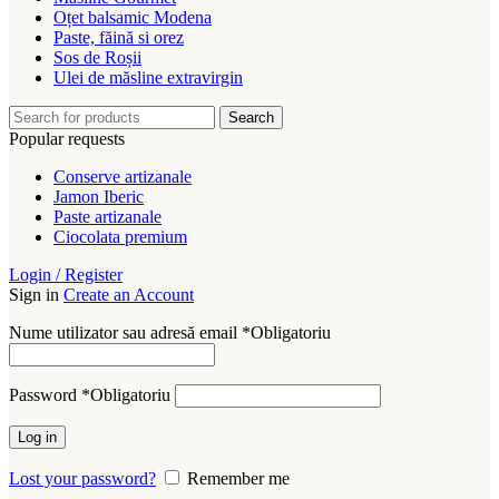
Oțet balsamic Modena
Paste, făină si orez
Sos de Roșii
Ulei de măsline extravirgin
Search
Popular requests
Conserve artizanale
Jamon Iberic
Paste artizanale
Ciocolata premium
Login / Register
Sign in
Create an Account
Nume utilizator sau adresă email
*
Obligatoriu
Password
*
Obligatoriu
Log in
Lost your password?
Remember me