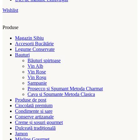
Wishlist
Produse
Magazin Sibiu
Accesorii Bucătărie
Legume Conservate
Bauturi
Băuturi spirtoase
Vin Alb
Vin Rose
Vin Roșu
Sampanie
Prosecco si Spumant Metoda Charmat
Cava si Spumante Metoda Clasica
Produse de post
Ciocolată premium
Condimente si sare
Conserve artizanale
Creme și sosuri gourmet
Dulceață tradițională
Jamon
Măsline Gourmet