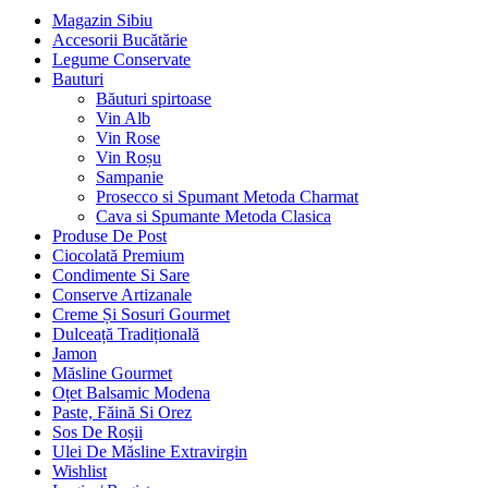
Magazin Sibiu
Accesorii Bucătărie
Legume Conservate
Bauturi
Băuturi spirtoase
Vin Alb
Vin Rose
Vin Roșu
Sampanie
Prosecco si Spumant Metoda Charmat
Cava si Spumante Metoda Clasica
Produse De Post
Ciocolată Premium
Condimente Si Sare
Conserve Artizanale
Creme Și Sosuri Gourmet
Dulceață Tradițională
Jamon
Măsline Gourmet
Oțet Balsamic Modena
Paste, Făină Si Orez
Sos De Roșii
Ulei De Măsline Extravirgin
Wishlist