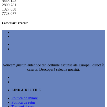
5443
142
2800
781
1327
838
7723
677
Comentarii recente
Aducem gusturi autentice din colțurile ascunse ale Europei, direct în
casa ta. Descoperă selecția noastră.
LINK-URI UTILE
Politica de livrare
Politica de retur
Termeni si conditii