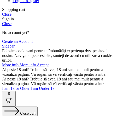
Login / Register
Shopping cart
Close
Sign in
Close
No account yet?
Create an Account
Sidebar
Folosim cookie-uri pentru a îmbunătăți experiența dvs. pe site-ul
nostru. Navigând pe acest site, sunteți de acord cu utilizarea cookie-
urilor.
More info
More info
Accept
Ai peste 18 ani? Trebuie să aveți 18 ani sau mai mult pentru a
vizualiza pagina. Vă rugăm să vă verificați vârsta pentru a intra.
Ai peste 18 ani? Trebuie să aveți 18 ani sau mai mult pentru a
vizualiza pagina. Vă rugăm să vă verificați vârsta pentru a intra.
I am 18 or Older
I am Under 18
0
Close cart