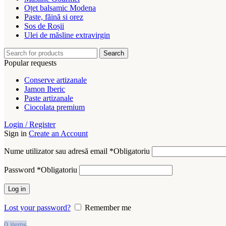
Oțet balsamic Modena
Paste, făină si orez
Sos de Roșii
Ulei de măsline extravirgin
Search
Popular requests
Conserve artizanale
Jamon Iberic
Paste artizanale
Ciocolata premium
Login / Register
Sign in
Create an Account
Nume utilizator sau adresă email
*
Obligatoriu
Password
*
Obligatoriu
Log in
Lost your password?
Remember me
0
items