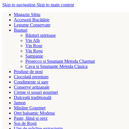
Skip to navigation
Skip to main content
Magazin Sibiu
Accesorii Bucătărie
Legume Conservate
Bauturi
Băuturi spirtoase
Vin Alb
Vin Rose
Vin Roșu
Sampanie
Prosecco si Spumant Metoda Charmat
Cava si Spumante Metoda Clasica
Produse de post
Ciocolată premium
Condimente si sare
Conserve artizanale
Creme și sosuri gourmet
Dulceață tradițională
Jamon
Măsline Gourmet
Oțet balsamic Modena
Paste, făină si orez
Sos de Roșii
Ulei de măsline extravirgin