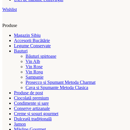
Wishlist
Produse
Magazin Sibiu
Accesorii Bucătărie
Legume Conservate
Bauturi
Băuturi spirtoase
Vin Alb
Vin Rose
Vin Roșu
Sampanie
Prosecco si Spumant Metoda Charmat
Cava si Spumante Metoda Clasica
Produse de post
Ciocolată premium
Condimente si sare
Conserve artizanale
Creme și sosuri gourmet
Dulceață tradițională
Jamon
Măsline Gourmet