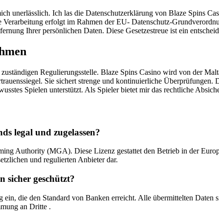
ich unerlässlich. Ich las die Datenschutzerklärung von Blaze Spins Ca
e Verarbeitung erfolgt im Rahmen der EU- Datenschutz-Grundverordnun
ernung Ihrer persönlichen Daten. Diese Gesetzestreue ist ein entscheid
ahmen
er zuständigen Regulierungsstelle. Blaze Spins Casino wird von der Ma
trauenssiegel. Sie sichert strenge und kontinuierliche Überprüfungen.
wusstes Spielen unterstützt. Als Spieler bietet mir das rechtliche Absic
nds legal und zugelassen?
aming Authority (MGA). Diese Lizenz gestattet den Betrieb in der Euro
etzlichen und regulierten Anbieter dar.
n sicher geschützt?
ng ein, die den Standard von Banken erreicht. Alle übermittelten Daten 
mung an Dritte .