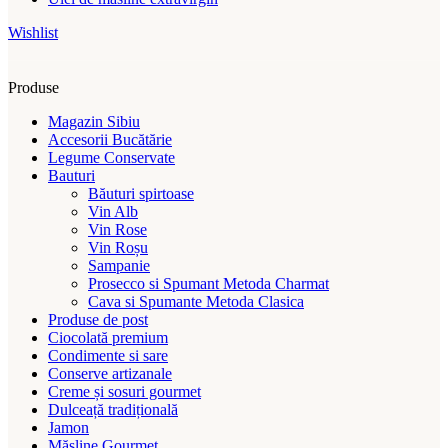
Wishlist
Produse
Magazin Sibiu
Accesorii Bucătărie
Legume Conservate
Bauturi
Băuturi spirtoase
Vin Alb
Vin Rose
Vin Roșu
Sampanie
Prosecco si Spumant Metoda Charmat
Cava si Spumante Metoda Clasica
Produse de post
Ciocolată premium
Condimente si sare
Conserve artizanale
Creme și sosuri gourmet
Dulceață tradițională
Jamon
Măsline Gourmet