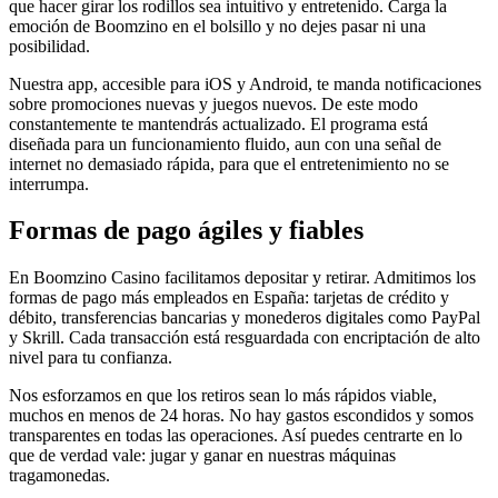
que hacer girar los rodillos sea intuitivo y entretenido. Carga la
emoción de Boomzino en el bolsillo y no dejes pasar ni una
posibilidad.
Nuestra app, accesible para iOS y Android, te manda notificaciones
sobre promociones nuevas y juegos nuevos. De este modo
constantemente te mantendrás actualizado. El programa está
diseñada para un funcionamiento fluido, aun con una señal de
internet no demasiado rápida, para que el entretenimiento no se
interrumpa.
Formas de pago ágiles y fiables
En Boomzino Casino facilitamos depositar y retirar. Admitimos los
formas de pago más empleados en España: tarjetas de crédito y
débito, transferencias bancarias y monederos digitales como PayPal
y Skrill. Cada transacción está resguardada con encriptación de alto
nivel para tu confianza.
Nos esforzamos en que los retiros sean lo más rápidos viable,
muchos en menos de 24 horas. No hay gastos escondidos y somos
transparentes en todas las operaciones. Así puedes centrarte en lo
que de verdad vale: jugar y ganar en nuestras máquinas
tragamonedas.