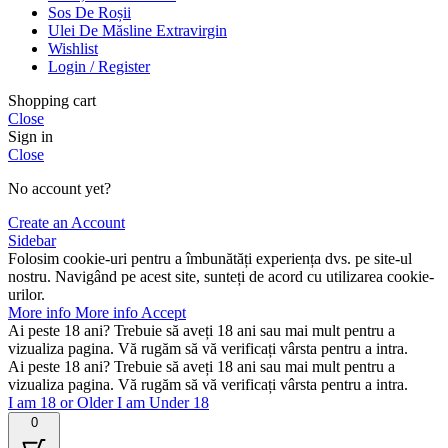
Sos De Roșii
Ulei De Măsline Extravirgin
Wishlist
Login / Register
Shopping cart
Close
Sign in
Close
No account yet?
Create an Account
Sidebar
Folosim cookie-uri pentru a îmbunătăți experiența dvs. pe site-ul
nostru. Navigând pe acest site, sunteți de acord cu utilizarea cookie-
urilor.
More info
More info
Accept
Ai peste 18 ani? Trebuie să aveți 18 ani sau mai mult pentru a
vizualiza pagina. Vă rugăm să vă verificați vârsta pentru a intra.
Ai peste 18 ani? Trebuie să aveți 18 ani sau mai mult pentru a
vizualiza pagina. Vă rugăm să vă verificați vârsta pentru a intra.
I am 18 or Older
I am Under 18
0