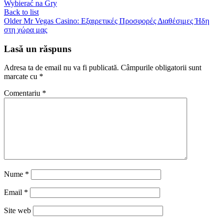
Wybierać na Gry
Back to list
Older
Mr Vegas Casino: Εξαιρετικές Προσφορές Διαθέσιμες Ήδη
στη χώρα μας
Lasă un răspuns
Adresa ta de email nu va fi publicată.
Câmpurile obligatorii sunt
marcate cu
*
Comentariu
*
Nume
*
Email
*
Site web