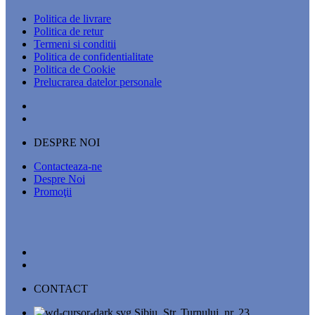
Politica de livrare
Politica de retur
Termeni si conditii
Politica de confidentialitate
Politica de Cookie
Prelucrarea datelor personale
DESPRE NOI
Contacteaza-ne
Despre Noi
Promoţii
CONTACT
Sibiu, Str. Turnului, nr. 23