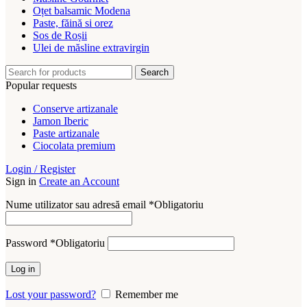
Oțet balsamic Modena
Paste, făină si orez
Sos de Roșii
Ulei de măsline extravirgin
Search
Popular requests
Conserve artizanale
Jamon Iberic
Paste artizanale
Ciocolata premium
Login / Register
Sign in
Create an Account
Nume utilizator sau adresă email
*
Obligatoriu
Password
*
Obligatoriu
Log in
Lost your password?
Remember me