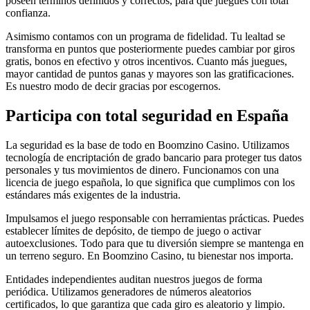
poseen términos definidos y correctos, para que juegues con total
confianza.
Asimismo contamos con un programa de fidelidad. Tu lealtad se
transforma en puntos que posteriormente puedes cambiar por giros
gratis, bonos en efectivo y otros incentivos. Cuanto más juegues,
mayor cantidad de puntos ganas y mayores son las gratificaciones.
Es nuestro modo de decir gracias por escogernos.
Participa con total seguridad en España
La seguridad es la base de todo en Boomzino Casino. Utilizamos
tecnología de encriptación de grado bancario para proteger tus datos
personales y tus movimientos de dinero. Funcionamos con una
licencia de juego española, lo que significa que cumplimos con los
estándares más exigentes de la industria.
Impulsamos el juego responsable con herramientas prácticas. Puedes
establecer límites de depósito, de tiempo de juego o activar
autoexclusiones. Todo para que tu diversión siempre se mantenga en
un terreno seguro. En Boomzino Casino, tu bienestar nos importa.
Entidades independientes auditan nuestros juegos de forma
periódica. Utilizamos generadores de números aleatorios
certificados, lo que garantiza que cada giro es aleatorio y limpio.