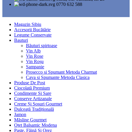
0770 632 588
Magazin Sibiu
Accesorii Bucătărie
Legume Conservate
Bauturi
Băuturi spirtoase
Vin Alb
Vin Rose
Vin Roșu
Sampanie
Prosecco si Spumant Metoda Charmat
Cava si Spumante Metoda Clasica
Produse De Post
Ciocolată Premium
Condimente Si Sare
Conserve Artizanale
Creme Și Sosuri Gourmet
Dulceață Tradițională
Jamon
Măsline Gourmet
Oțet Balsamic Modena
Paste, Făină Si Orez