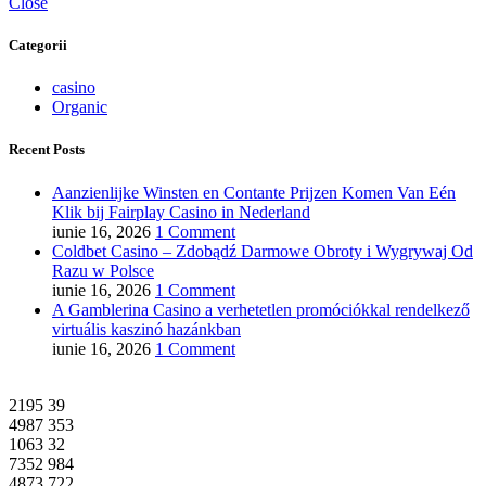
Close
Categorii
casino
Organic
Recent Posts
Aanzienlijke Winsten en Contante Prijzen Komen Van Eén
Klik bij Fairplay Casino in Nederland
iunie 16, 2026
1 Comment
Coldbet Casino – Zdobądź Darmowe Obroty i Wygrywaj Od
Razu w Polsce
iunie 16, 2026
1 Comment
A Gamblerina Casino a verhetetlen promóciókkal rendelkező
virtuális kaszinó hazánkban
iunie 16, 2026
1 Comment
2195
39
4987
353
1063
32
7352
984
4873
722