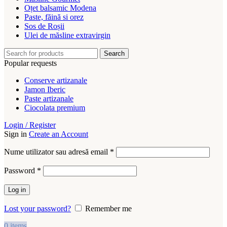
Oțet balsamic Modena
Paste, făină si orez
Sos de Roșii
Ulei de măsline extravirgin
Search
Popular requests
Conserve artizanale
Jamon Iberic
Paste artizanale
Ciocolata premium
Login / Register
Sign in
Create an Account
Nume utilizator sau adresă email
*
Password
*
Log in
Lost your password?
Remember me
0
items