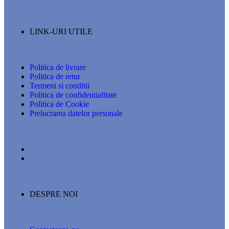
LINK-URI UTILE
Politica de livrare
Politica de retur
Termeni si conditii
Politica de confidentialitate
Politica de Cookie
Prelucrarea datelor personale
DESPRE NOI