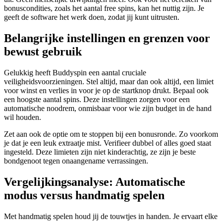
bonuscondities, zoals het aantal free spins, kan het nuttig zijn. Je
geeft de software het werk doen, zodat jij kunt uitrusten.
Belangrijke instellingen en grenzen voor
bewust gebruik
Gelukkig heeft Buddyspin een aantal cruciale
veiligheidsvoorzieningen. Stel altijd, maar dan ook altijd, een limiet
voor winst en verlies in voor je op de startknop drukt. Bepaal ook
een hoogste aantal spins. Deze instellingen zorgen voor een
automatische noodrem, onmisbaar voor wie zijn budget in de hand
wil houden.
Zet aan ook de optie om te stoppen bij een bonusronde. Zo voorkom
je dat je een leuk extraatje mist. Verifieer dubbel of alles goed staat
ingesteld. Deze limieten zijn niet kinderachtig, ze zijn je beste
bondgenoot tegen onaangename verrassingen.
Vergelijkingsanalyse: Automatische
modus versus handmatig spelen
Met handmatig spelen houd jij de touwtjes in handen. Je ervaart elke