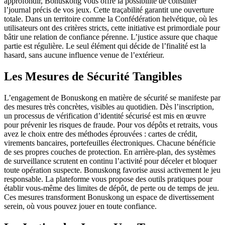
approfondir, Bonuskong vous offre la possibilité de consulter
l’journal précis de vos jeux. Cette traçabilité garantit une ouverture
totale. Dans un territoire comme la Confédération helvétique, où les
utilisateurs ont des critères stricts, cette initiative est primordiale pour
bâtir une relation de confiance pérenne. L’justice assure que chaque
partie est régulière. Le seul élément qui décide de l’finalité est la
hasard, sans aucune influence venue de l’extérieur.
Les Mesures de Sécurité Tangibles
L’engagement de Bonuskong en matière de sécurité se manifeste par
des mesures très concrètes, visibles au quotidien. Dès l’inscription,
un processus de vérification d’identité sécurisé est mis en œuvre
pour prévenir les risques de fraude. Pour vos dépôts et retraits, vous
avez le choix entre des méthodes éprouvées : cartes de crédit,
virements bancaires, portefeuilles électroniques. Chacune bénéficie
de ses propres couches de protection. En arrière-plan, des systèmes
de surveillance scrutent en continu l’activité pour déceler et bloquer
toute opération suspecte. Bonuskong favorise aussi activement le jeu
responsable. La plateforme vous propose des outils pratiques pour
établir vous-même des limites de dépôt, de perte ou de temps de jeu.
Ces mesures transforment Bonuskong un espace de divertissement
serein, où vous pouvez jouer en toute confiance.