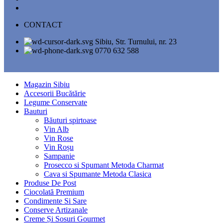
CONTACT
Sibiu, Str. Turnului, nr. 23
0770 632 588
Magazin Sibiu
Accesorii Bucătărie
Legume Conservate
Bauturi
Băuturi spirtoase
Vin Alb
Vin Rose
Vin Roșu
Sampanie
Prosecco si Spumant Metoda Charmat
Cava si Spumante Metoda Clasica
Produse De Post
Ciocolată Premium
Condimente Si Sare
Conserve Artizanale
Creme Și Sosuri Gourmet