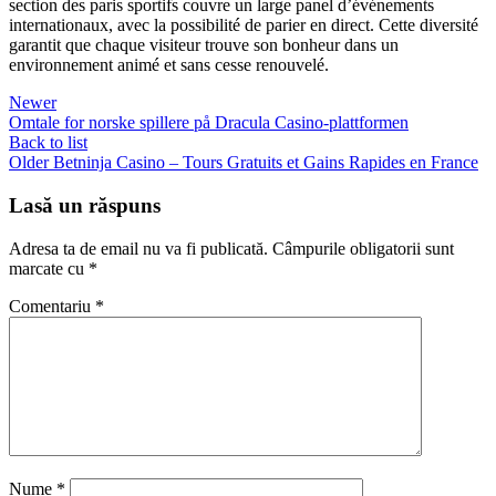
section des paris sportifs couvre un large panel d’événements
internationaux, avec la possibilité de parier en direct. Cette diversité
garantit que chaque visiteur trouve son bonheur dans un
environnement animé et sans cesse renouvelé.
Newer
Omtale for norske spillere på Dracula Casino-plattformen
Back to list
Older
Betninja Casino – Tours Gratuits et Gains Rapides en France
Lasă un răspuns
Adresa ta de email nu va fi publicată.
Câmpurile obligatorii sunt
marcate cu
*
Comentariu
*
Nume
*