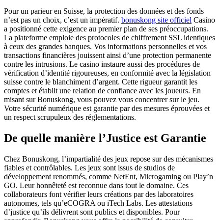
Pour un parieur en Suisse, la protection des données et des fonds
n’est pas un choix, c’est un impératif.
bonuskong site officiel
Casino
a positionné cette exigence au premier plan de ses préoccupations.
La plateforme emploie des protocoles de chiffrement SSL identiques
à ceux des grandes banques. Vos informations personnelles et vos
transactions financières jouissent ainsi d’une protection permanente
contre les intrusions. Le casino instaure aussi des procédures de
vérification d’identité rigoureuses, en conformité avec la législation
suisse contre le blanchiment d’argent. Cette rigueur garantit les
comptes et établit une relation de confiance avec les joueurs. En
misant sur Bonuskong, vous pouvez vous concentrer sur le jeu.
Votre sécurité numérique est garantie par des mesures éprouvées et
un respect scrupuleux des réglementations.
De quelle manière l’Justice est Garantie
Chez Bonuskong, l’impartialité des jeux repose sur des mécanismes
fiables et contrôlables. Les jeux sont issus de studios de
développement renommés, comme NetEnt, Microgaming ou Play’n
GO. Leur honnêteté est reconnue dans tout le domaine. Ces
collaborateurs font vérifier leurs créations par des laboratoires
autonomes, tels qu’eCOGRA ou iTech Labs. Les attestations
d’justice qu’ils délivrent sont publics et disponibles. Pour