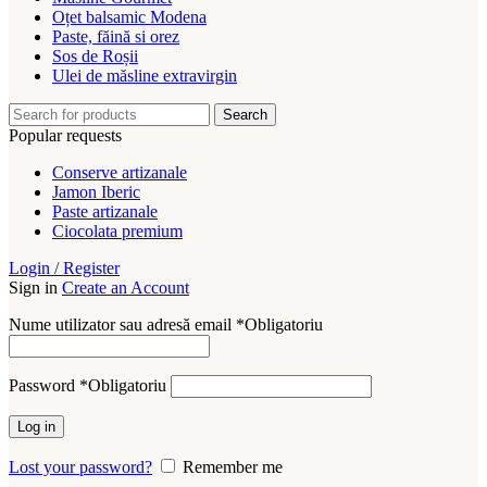
Oțet balsamic Modena
Paste, făină si orez
Sos de Roșii
Ulei de măsline extravirgin
Search
Popular requests
Conserve artizanale
Jamon Iberic
Paste artizanale
Ciocolata premium
Login / Register
Sign in
Create an Account
Nume utilizator sau adresă email
*
Obligatoriu
Password
*
Obligatoriu
Log in
Lost your password?
Remember me