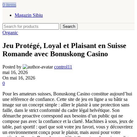
0
items
Magazin Sibiu
Search
Organic
Jeu Protégé, Loyal et Plaisant en Suisse
Romande avec Bonuskong Casino
Posted by
control11
mai 16, 2026
On mai 16, 2026
0
Pour les amateurs suisses, Bonuskong Casino constitue aujourd’hui
une référence de confiance. Cette site de jeu en ligne a su bâtir sa
image sur un concept simple : allier le plaisir à une protection sans
faille, dans le strict conformité du cadre légal helvétique. Son
démarche proactive correspond aux besoins d’un public qui ne
compose pas avec la confiance et la clarté. Machines à sous, jeux de
table, pari sportif : quel que soit votre jeu favori, vous y découvrirez
un environnement conçu pour le plaisir, mais aussi pour votre