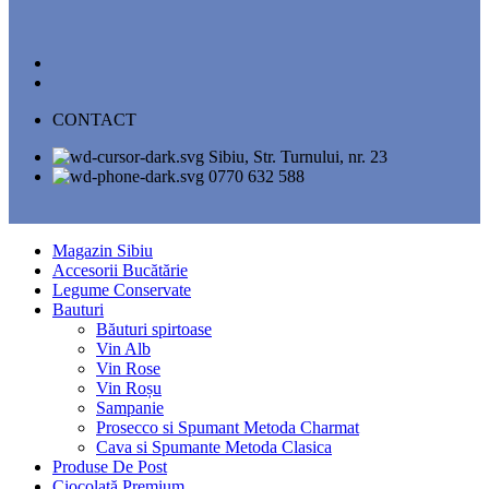
CONTACT
Sibiu, Str. Turnului, nr. 23
0770 632 588
Magazin Sibiu
Accesorii Bucătărie
Legume Conservate
Bauturi
Băuturi spirtoase
Vin Alb
Vin Rose
Vin Roșu
Sampanie
Prosecco si Spumant Metoda Charmat
Cava si Spumante Metoda Clasica
Produse De Post
Ciocolată Premium