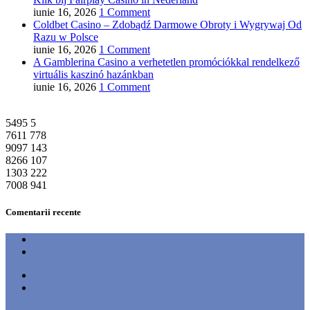
iunie 16, 2026
1 Comment
Coldbet Casino – Zdobądź Darmowe Obroty i Wygrywaj Od
Razu w Polsce
iunie 16, 2026
1 Comment
A Gamblerina Casino a verhetetlen promóciókkal rendelkező
virtuális kaszinó hazánkban
iunie 16, 2026
1 Comment
5495
5
7611
778
9097
143
8266
107
1303
222
7008
941
Comentarii recente