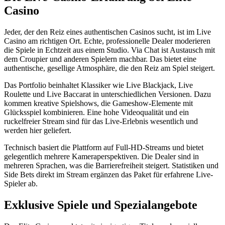
Casino
Jeder, der den Reiz eines authentischen Casinos sucht, ist im Live
Casino am richtigen Ort. Echte, professionelle Dealer moderieren
die Spiele in Echtzeit aus einem Studio. Via Chat ist Austausch mit
dem Croupier und anderen Spielern machbar. Das bietet eine
authentische, gesellige Atmosphäre, die den Reiz am Spiel steigert.
Das Portfolio beinhaltet Klassiker wie Live Blackjack, Live
Roulette und Live Baccarat in unterschiedlichen Versionen. Dazu
kommen kreative Spielshows, die Gameshow-Elemente mit
Glücksspiel kombinieren. Eine hohe Videoqualität und ein
ruckelfreier Stream sind für das Live-Erlebnis wesentlich und
werden hier geliefert.
Technisch basiert die Plattform auf Full-HD-Streams und bietet
gelegentlich mehrere Kameraperspektiven. Die Dealer sind in
mehreren Sprachen, was die Barrierefreiheit steigert. Statistiken und
Side Bets direkt im Stream ergänzen das Paket für erfahrene Live-
Spieler ab.
Exklusive Spiele und Spezialangebote