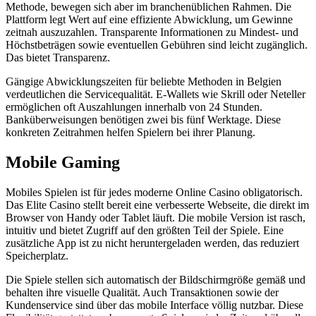
Methode, bewegen sich aber im branchenüblichen Rahmen. Die
Plattform legt Wert auf eine effiziente Abwicklung, um Gewinne
zeitnah auszuzahlen. Transparente Informationen zu Mindest- und
Höchstbeträgen sowie eventuellen Gebühren sind leicht zugänglich.
Das bietet Transparenz.
Gängige Abwicklungszeiten für beliebte Methoden in Belgien
verdeutlichen die Servicequalität. E-Wallets wie Skrill oder Neteller
ermöglichen oft Auszahlungen innerhalb von 24 Stunden.
Banküberweisungen benötigen zwei bis fünf Werktage. Diese
konkreten Zeitrahmen helfen Spielern bei ihrer Planung.
Mobile Gaming
Mobiles Spielen ist für jedes moderne Online Casino obligatorisch.
Das Elite Casino stellt bereit eine verbesserte Webseite, die direkt im
Browser von Handy oder Tablet läuft. Die mobile Version ist rasch,
intuitiv und bietet Zugriff auf den größten Teil der Spiele. Eine
zusätzliche App ist zu nicht heruntergeladen werden, das reduziert
Speicherplatz.
Die Spiele stellen sich automatisch der Bildschirmgröße gemäß und
behalten ihre visuelle Qualität. Auch Transaktionen sowie der
Kundenservice sind über das mobile Interface völlig nutzbar. Diese