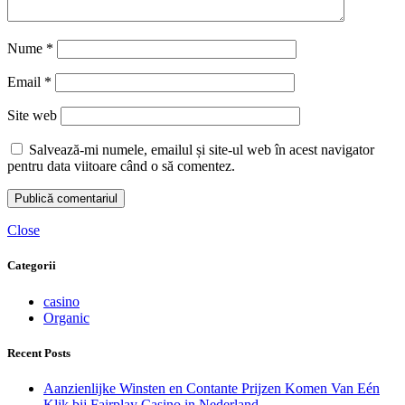
Nume
*
Email
*
Site web
Salvează-mi numele, emailul și site-ul web în acest navigator
pentru data viitoare când o să comentez.
Close
Categorii
casino
Organic
Recent Posts
Aanzienlijke Winsten en Contante Prijzen Komen Van Eén
Klik bij Fairplay Casino in Nederland