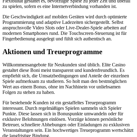
Flexibilität gestattet es, bevorzugte Spiele zu jeder Zeit und überall
zu spielen, sofern es eine Internetverbindung vorhanden ist.
Die Geschwindigkeit auf mobilen Geräten wird durch optimierte
Programmierung und adaptive Ladezeiten sichergestellt. Selbst
anspruchsvolle Video Slots oder Live-Dealer-Spiele arbeiten auf
modernen Smartphones rund. Die Touchscreen-Steuerung ist für
Fingerbedienung ausgelegt und fühlt sich authentisch an.
Aktionen und Treueprogramme
Willkommensangebote für Neukunden sind üblich. Elite Casino
gestaltet diese Boni meist transparent und kundenfreundlich. Es
empfiehlt sich, die Umsatzbedingungen und Anteile der einzelnen
Spiele aufmerksam zu studieren. So holt man den bestmöglichen
Wert aus einem Bonus, ohne im Nachhinein vor unliebsamen
Folgen zu stehen zu haben.
Für bestehende Kunden ist ein gestaffeltes Treueprogramm
interessant. Durch regelmäßiges Spielen sammeln sich Spieler
Punkte. Diese lassen sich in Bonuspunkte umwandeln oder für
exklusive Belohnungen einlösen. Vorzüge können persönliche
Betreuer, schnellere Abhebungen oder Einladungen zu exklusiven
Veranstaltungen sein. Ein hochwertiges Treueprogramm wertschätzt
die langfristige Bindung.