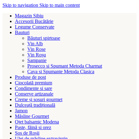
Skip to navigation
Skip to main content
Magazin Sibiu
Accesorii Bucătărie
Legume Conservate
Bauturi
Băuturi spirtoase
Vin Alb
Vin Rose
Vin Roșu
Sampanie
Prosecco si Spumant Metoda Charmat
Cava si Spumante Metoda Clasica
Produse de post
Ciocolată premium
Condimente si sare
Conserve artizanale
Creme și sosuri gourmet
Dulceață tradițională
Jamon
Măsline Gourmet
Oțet balsamic Modena
Paste, făină si orez
Sos de Roșii
Ulei de măsline extravirgin