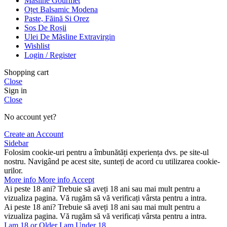
Măsline Gourmet
Oțet Balsamic Modena
Paste, Făină Si Orez
Sos De Roșii
Ulei De Măsline Extravirgin
Wishlist
Login / Register
Shopping cart
Close
Sign in
Close
No account yet?
Create an Account
Sidebar
Folosim cookie-uri pentru a îmbunătăți experiența dvs. pe site-ul
nostru. Navigând pe acest site, sunteți de acord cu utilizarea cookie-
urilor.
More info
More info
Accept
Ai peste 18 ani? Trebuie să aveți 18 ani sau mai mult pentru a
vizualiza pagina. Vă rugăm să vă verificați vârsta pentru a intra.
Ai peste 18 ani? Trebuie să aveți 18 ani sau mai mult pentru a
vizualiza pagina. Vă rugăm să vă verificați vârsta pentru a intra.
I am 18 or Older
I am Under 18