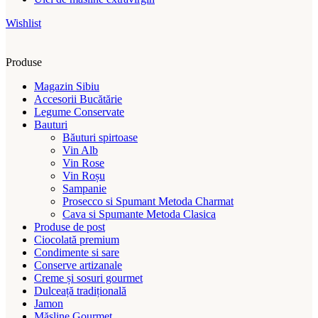
Wishlist
Produse
Magazin Sibiu
Accesorii Bucătărie
Legume Conservate
Bauturi
Băuturi spirtoase
Vin Alb
Vin Rose
Vin Roșu
Sampanie
Prosecco si Spumant Metoda Charmat
Cava si Spumante Metoda Clasica
Produse de post
Ciocolată premium
Condimente si sare
Conserve artizanale
Creme și sosuri gourmet
Dulceață tradițională
Jamon
Măsline Gourmet