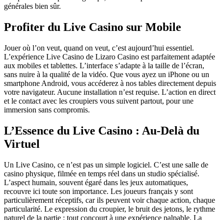
générales bien sûr.
Profiter du Live Casino sur Mobile
Jouer où l’on veut, quand on veut, c’est aujourd’hui essentiel.
L’expérience Live Casino de Lizaro Casino est parfaitement adaptée
aux mobiles et tablettes. L’interface s’adapte à la taille de l’écran,
sans nuire à la qualité de la vidéo. Que vous ayez un iPhone ou un
smartphone Android, vous accéderez à nos tables directement depuis
votre navigateur. Aucune installation n’est requise. L’action en direct
et le contact avec les croupiers vous suivent partout, pour une
immersion sans compromis.
L’Essence du Live Casino : Au-Delà du
Virtuel
Un Live Casino, ce n’est pas un simple logiciel. C’est une salle de
casino physique, filmée en temps réel dans un studio spécialisé.
L’aspect humain, souvent égaré dans les jeux automatiques,
recouvre ici toute son importance. Les joueurs français y sont
particulièrement réceptifs, car ils peuvent voir chaque action, chaque
particularité. Le expression du croupier, le bruit des jetons, le rythme
naturel de la partie : tout concourt à une expérience palpable. La