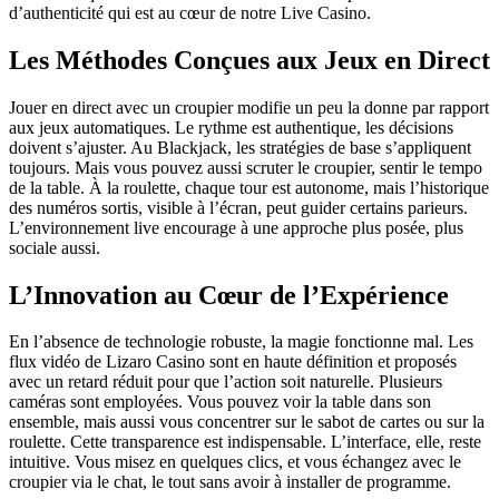
d’authenticité qui est au cœur de notre Live Casino.
Les Méthodes Conçues aux Jeux en Direct
Jouer en direct avec un croupier modifie un peu la donne par rapport
aux jeux automatiques. Le rythme est authentique, les décisions
doivent s’ajuster. Au Blackjack, les stratégies de base s’appliquent
toujours. Mais vous pouvez aussi scruter le croupier, sentir le tempo
de la table. À la roulette, chaque tour est autonome, mais l’historique
des numéros sortis, visible à l’écran, peut guider certains parieurs.
L’environnement live encourage à une approche plus posée, plus
sociale aussi.
L’Innovation au Cœur de l’Expérience
En l’absence de technologie robuste, la magie fonctionne mal. Les
flux vidéo de Lizaro Casino sont en haute définition et proposés
avec un retard réduit pour que l’action soit naturelle. Plusieurs
caméras sont employées. Vous pouvez voir la table dans son
ensemble, mais aussi vous concentrer sur le sabot de cartes ou sur la
roulette. Cette transparence est indispensable. L’interface, elle, reste
intuitive. Vous misez en quelques clics, et vous échangez avec le
croupier via le chat, le tout sans avoir à installer de programme.