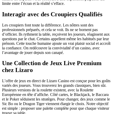
limite entre l’écran et la réalité s’efface.
Interagir avec des Croupiers Qualifiés
Les croupiers font toute la différence. Les nôtres sont des
professionnels préparés, et cela se voit. Ils ne se bornent pas
d’officier. Ils rythment la table, reçoivent les joueurs, réagissent aux
questions par le chat. Certains appellent même les habitués par leur
prénom. Cette touche humaine ajoute un vrai plaisir social et accroît
la confiance. On redécouvre la convivialité d’un casino, avec
l’avantage de jouer depuis son canapé.
Une Collection de Jeux Live Premium
chez Lizaro
L’offre de jeux en direct de Lizaro Casino est conçue pour les goûts
variés des joueurs. Vous trouverez les grands classiques, bien sûr.
Plusieurs versions de la roulette existent, avec la Roulette
Européenne en tête d’affiche. Côté cartes, le Blackjack, le Baccara
et le Poker séduisent les stratèges. Pour changer, des jeux comme le
Sic Bo ou le Dragon Tiger viennent élargir le choix. Notre objectif
est simple : proposer une palette complète pour que chaque visiteur
trouve sa table.