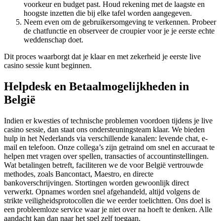
voorkeur en budget past. Houd rekening met de laagste en
hoogste inzetten die bij elke tafel worden aangegeven.
Neem even om de gebruikersomgeving te verkennen. Probeer
de chatfunctie en observeer de croupier voor je je eerste echte
weddenschap doet.
Dit proces waarborgt dat je klaar en met zekerheid je eerste live
casino sessie kunt beginnen.
Helpdesk en Betaalmogelijkheden in
België
Indien er kwesties of technische problemen voordoen tijdens je live
casino sessie, dan staat ons ondersteuningsteam klaar. We bieden
hulp in het Nederlands via verschillende kanalen: levende chat, e-
mail en telefoon. Onze collega’s zijn getraind om snel en accuraat te
helpen met vragen over spellen, transacties of accountinstellingen.
Wat betalingen betreft, faciliteren we de voor België vertrouwde
methodes, zoals Bancontact, Maestro, en directe
bankoverschrijvingen. Stortingen worden gewoonlijk direct
verwerkt. Opnames worden snel afgehandeld, altijd volgens de
strikte veiligheidsprotocollen die we eerder toelichtten. Ons doel is
een probleemloze service waar je niet over na hoeft te denken. Alle
aandacht kan dan naar het spel zelf toegaan.