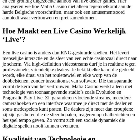
en een grondig uitgezochte aanbod van live dealer games. Hier
analyseren we hoe Mafia Casino niet alleen tegemoetkomt aan de
harde Belgische voorschriften, maar ook een amusementsoord
aanbiedt waar vertrouwen en pret samenkomen.
Hoe Maakt een Live Casino Werkelijk
‘Live’?
Een live casino is anders dan RNG-gestuurde spellen. Het levert
menselijke interactie en de sfeer van een echte casinozaal direct naar
je scherm. Via high-definition videostreams durf je in realtime tegen
professionele, vriendelijke dealers. Je bekijkt elke kaart die gedeeld
wordt, elke draai van het roulettewiel en elke worp van de
dobbelstenen, zonder tussenkomst van software. Die transparantie
vormt de kern van het vertrouwen. Mafia Casino werkt alleen met
technologie van toonaangevende studio’s zoals Evolution en
Pragmatic Play Live. Zij garanderen vloeiende streams, meerdere
camerahoeken en een interface waarmee je direct met de dealer en
soms medespelers kunt praten. De dealers zijn meer dan croupiers;
zij zijn gastheren die de sfeer bepalen, reageren op chatberichten en
het spel tempo geven. Zo vormt zich een sociale dynamiek die
digitale spellen nooit kunnen evenaren.
Kwaliteit van Technologie en