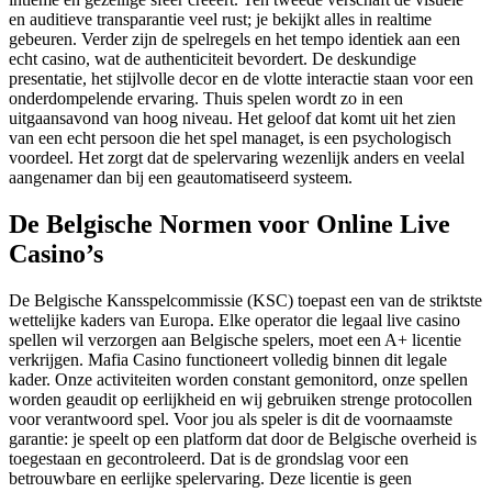
en auditieve transparantie veel rust; je bekijkt alles in realtime
gebeuren. Verder zijn de spelregels en het tempo identiek aan een
echt casino, wat de authenticiteit bevordert. De deskundige
presentatie, het stijlvolle decor en de vlotte interactie staan voor een
onderdompelende ervaring. Thuis spelen wordt zo in een
uitgaansavond van hoog niveau. Het geloof dat komt uit het zien
van een echt persoon die het spel managet, is een psychologisch
voordeel. Het zorgt dat de spelervaring wezenlijk anders en veelal
aangenamer dan bij een geautomatiseerd systeem.
De Belgische Normen voor Online Live
Casino’s
De Belgische Kansspelcommissie (KSC) toepast een van de striktste
wettelijke kaders van Europa. Elke operator die legaal live casino
spellen wil verzorgen aan Belgische spelers, moet een A+ licentie
verkrijgen. Mafia Casino functioneert volledig binnen dit legale
kader. Onze activiteiten worden constant gemonitord, onze spellen
worden geaudit op eerlijkheid en wij gebruiken strenge protocollen
voor verantwoord spel. Voor jou als speler is dit de voornaamste
garantie: je speelt op een platform dat door de Belgische overheid is
toegestaan en gecontroleerd. Dat is de grondslag voor een
betrouwbare en eerlijke spelervaring. Deze licentie is geen