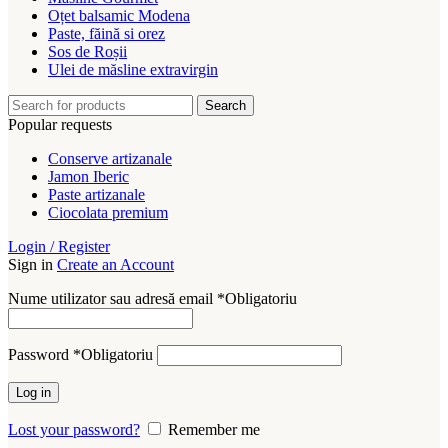
Oțet balsamic Modena
Paste, făină si orez
Sos de Roșii
Ulei de măsline extravirgin
Search
Popular requests
Conserve artizanale
Jamon Iberic
Paste artizanale
Ciocolata premium
Login / Register
Sign in
Create an Account
Nume utilizator sau adresă email
*
Obligatoriu
Password
*
Obligatoriu
Log in
Lost your password?
Remember me