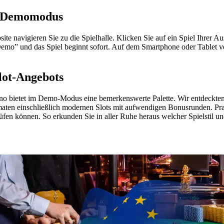
en Demomodus
 navigieren Sie zu die Spielhalle. Klicken Sie auf ein Spiel Ihrer Aus
” und das Spiel beginnt sofort. Auf dem Smartphone oder Tablet verlä
lot-Angebots
asino bietet im Demo-Modus eine bemerkenswerte Palette. Wir entdeckte
aten einschließlich modernen Slots mit aufwendigen Bonusrunden. Prak
fen können. So erkunden Sie in aller Ruhe heraus welcher Spielstil u