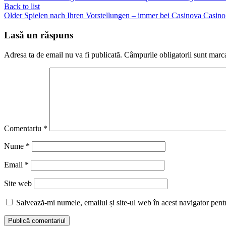
Back to list
Older
Spielen nach Ihren Vorstellungen – immer bei Casinova Casino
Lasă un răspuns
Adresa ta de email nu va fi publicată.
Câmpurile obligatorii sunt marc
Comentariu
*
Nume
*
Email
*
Site web
Salvează-mi numele, emailul și site-ul web în acest navigator pent