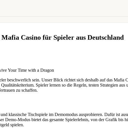
 Mafia Casino für Spieler aus Deutschland
r beschwerlich sein. Unser Blick richtet sich deshalb auf das Mafia Ca
ches Qualitätskriterium. Spieler lernen so die Regeln, testen Strategien 
ertrauen zu schaffen.
?
 und klassische Tischspiele im Demomodus ausprobieren. Dafür ist aus
eser Demo-Modus bietet das gesamte Spielerlebnis, von der Grafik bis hi
tgeld spielen.