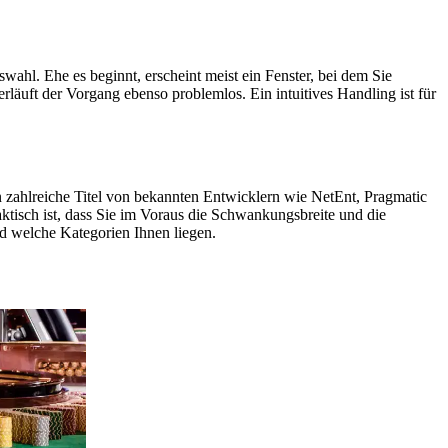
wahl. Ehe es beginnt, erscheint meist ein Fenster, bei dem Sie
uft der Vorgang ebenso problemlos. Ein intuitives Handling ist für
n zahlreiche Titel von bekannten Entwicklern wie NetEnt, Pragmatic
tisch ist, dass Sie im Voraus die Schwankungsbreite und die
nd welche Kategorien Ihnen liegen.