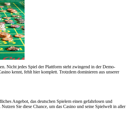
. Nicht jedes Spiel der Plattform steht zwingend in der Demo-
asino kennt, fehlt hier komplett. Trotzdem dominieren aus unserer
ndliches Angebot, das deutschen Spielern einen gefahrlosen und
s. Nutzen Sie diese Chance, um das Casino und seine Spielwelt in aller