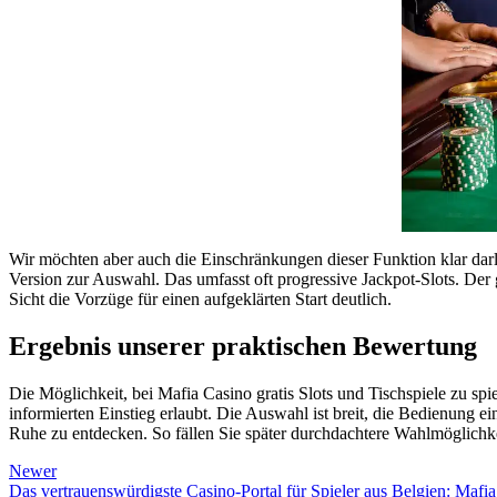
Wir möchten aber auch die Einschränkungen dieser Funktion klar dar
Version zur Auswahl. Das umfasst oft progressive Jackpot-Slots. Der
Sicht die Vorzüge für einen aufgeklärten Start deutlich.
Ergebnis unserer praktischen Bewertung
Die Möglichkeit, bei Mafia Casino gratis Slots und Tischspiele zu spi
informierten Einstieg erlaubt. Die Auswahl ist breit, die Bedienung e
Ruhe zu entdecken. So fällen Sie später durchdachtere Wahlmöglichkei
Newer
Das vertrauenswürdigste Casino-Portal für Spieler aus Belgien: Mafi