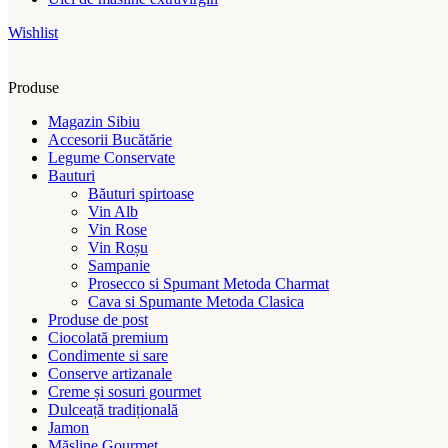
Wishlist
Produse
Magazin Sibiu
Accesorii Bucătărie
Legume Conservate
Bauturi
Băuturi spirtoase
Vin Alb
Vin Rose
Vin Roșu
Sampanie
Prosecco si Spumant Metoda Charmat
Cava si Spumante Metoda Clasica
Produse de post
Ciocolată premium
Condimente si sare
Conserve artizanale
Creme și sosuri gourmet
Dulceață tradițională
Jamon
Măsline Gourmet