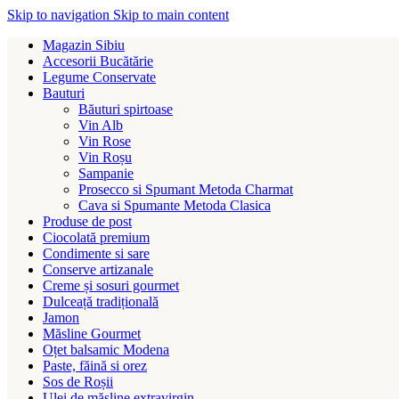
Skip to navigation
Skip to main content
Magazin Sibiu
Accesorii Bucătărie
Legume Conservate
Bauturi
Băuturi spirtoase
Vin Alb
Vin Rose
Vin Roșu
Sampanie
Prosecco si Spumant Metoda Charmat
Cava si Spumante Metoda Clasica
Produse de post
Ciocolată premium
Condimente si sare
Conserve artizanale
Creme și sosuri gourmet
Dulceață tradițională
Jamon
Măsline Gourmet
Oțet balsamic Modena
Paste, făină si orez
Sos de Roșii
Ulei de măsline extravirgin