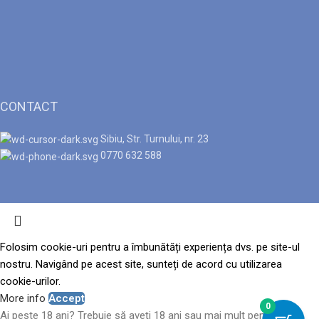
CONTACT
Sibiu, Str. Turnului, nr. 23
0770 632 588
Folosim cookie-uri pentru a îmbunătăți experiența dvs. pe site-ul
nostru. Navigând pe acest site, sunteți de acord cu utilizarea
cookie-urilor.
More info
Accept
0
Ai peste 18 ani? Trebuie să aveți 18 ani sau mai mult pentru a