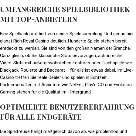
UMFANGREICHE SPIELBIBLIOTHEK
MIT TOP-ANBIETERN
Eine Spielbank profitiert von seiner Spielesammlung. Und genau hier
glänzt Rich Royal Casino deutlich. Hunderte Spiele stehen bereit,
entdeckt zu werden. Sie sind von den großen Namen der Branche.
Ganz gleich, ob Sie klassische Slots bevorzugen, actionreiche
Video-Slots mit außergewöhnlichen Features oder Tischspiele wie
Blackjack, Roulette und Baccarat – für alle ist etwas dabei. Im Live-
Casino treffen Sie reale Dealer und spielen in Echtzeit.
Partnerschaften mit Anbietern wie NetEnt, Play’n GO und Evolution
Gaming stehen für die Qualität im Hintergrund.
OPTIMIERTE BENUTZERERFAHRUNG
FÜR ALLE ENDGERÄTE
Die Spielfreude hängt maßgeblich davon ab, wie problemlos und