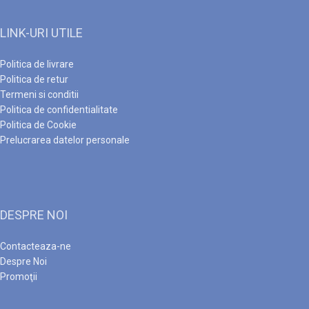
LINK-URI UTILE
Politica de livrare
Politica de retur
Termeni si conditii
Politica de confidentialitate
Politica de Cookie
Prelucrarea datelor personale
DESPRE NOI
Contacteaza-ne
Despre Noi
Promoţii