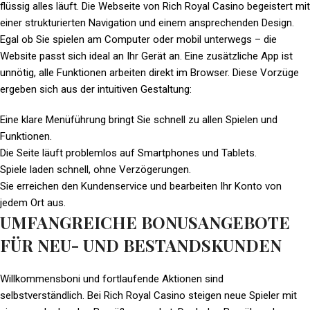
flüssig alles läuft. Die Webseite von Rich Royal Casino begeistert mit
einer strukturierten Navigation und einem ansprechenden Design.
Egal ob Sie spielen am Computer oder mobil unterwegs – die
Website passt sich ideal an Ihr Gerät an. Eine zusätzliche App ist
unnötig, alle Funktionen arbeiten direkt im Browser. Diese Vorzüge
ergeben sich aus der intuitiven Gestaltung:
Eine klare Menüführung bringt Sie schnell zu allen Spielen und
Funktionen.
Die Seite läuft problemlos auf Smartphones und Tablets.
Spiele laden schnell, ohne Verzögerungen.
Sie erreichen den Kundenservice und bearbeiten Ihr Konto von
jedem Ort aus.
UMFANGREICHE BONUSANGEBOTE
FÜR NEU- UND BESTANDSKUNDEN
Willkommensboni und fortlaufende Aktionen sind
selbstverständlich. Bei Rich Royal Casino steigen neue Spieler mit