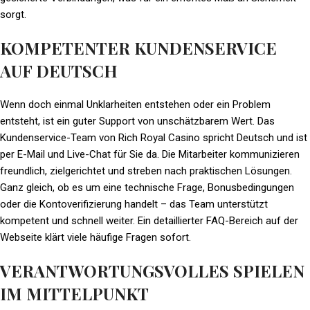
sorgt.
KOMPETENTER KUNDENSERVICE
AUF DEUTSCH
Wenn doch einmal Unklarheiten entstehen oder ein Problem
entsteht, ist ein guter Support von unschätzbarem Wert. Das
Kundenservice-Team von Rich Royal Casino spricht Deutsch und ist
per E-Mail und Live-Chat für Sie da. Die Mitarbeiter kommunizieren
freundlich, zielgerichtet und streben nach praktischen Lösungen.
Ganz gleich, ob es um eine technische Frage, Bonusbedingungen
oder die Kontoverifizierung handelt – das Team unterstützt
kompetent und schnell weiter. Ein detaillierter FAQ-Bereich auf der
Webseite klärt viele häufige Fragen sofort.
VERANTWORTUNGSVOLLES SPIELEN
IM MITTELPUNKT