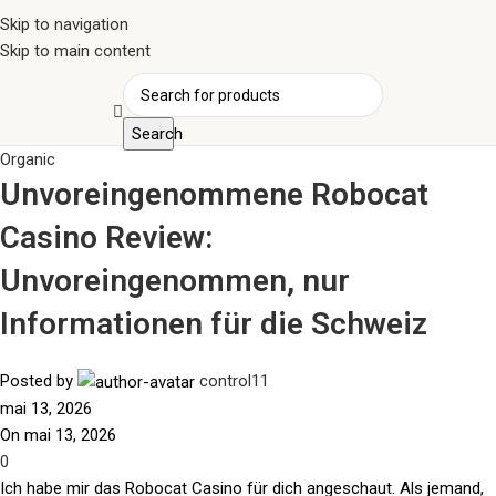
Skip to navigation
Skip to main content
Search
Organic
Unvoreingenommene Robocat
Casino Review:
Unvoreingenommen, nur
Informationen für die Schweiz
Posted by
control11
mai 13, 2026
On mai 13, 2026
0
Ich habe mir das Robocat Casino für dich angeschaut. Als jemand,