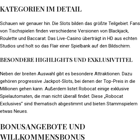
KATEGORIEN IM DETAIL
Schauen wir genauer hin. Die Slots bilden das größte Teilgebiet. Fans
von Tischspielen finden verschiedene Versionen von Blackjack,
Roulette und Baccarat. Das Live-Casino überträgt in HD aus echten
Studios und holt so das Flair einer Spielbank auf den Bildschirm.
BESONDERE HIGHLIGHTS UND EXKLUSIVTITEL
Neben der breiten Auswahl gibt es besondere Attraktionen. Dazu
gehören progressive Jackpot-Slots, bei denen der Top-Preis in die
Millionen gehen kann. Außerdem listet Robocat einige exklusive
Spielautomaten, die man nicht überall findet. Diese „Robocat
Exclusives” sind thematisch abgestimmt und bieten Stammspielern
etwas Neues.
BONUSANGEBOTE UND
WILLKOMMENSBONUS