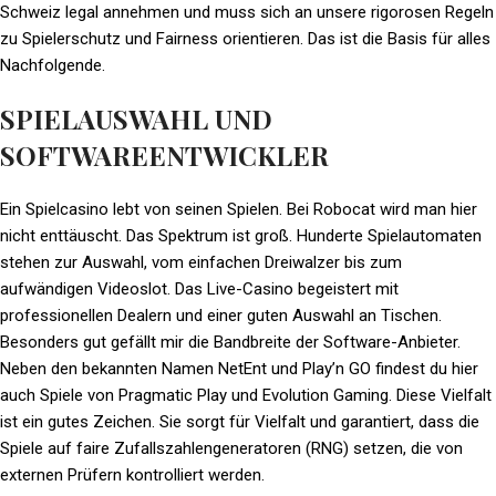
Schweiz legal annehmen und muss sich an unsere rigorosen Regeln
zu Spielerschutz und Fairness orientieren. Das ist die Basis für alles
Nachfolgende.
SPIELAUSWAHL UND
SOFTWAREENTWICKLER
Ein Spielcasino lebt von seinen Spielen. Bei Robocat wird man hier
nicht enttäuscht. Das Spektrum ist groß. Hunderte Spielautomaten
stehen zur Auswahl, vom einfachen Dreiwalzer bis zum
aufwändigen Videoslot. Das Live-Casino begeistert mit
professionellen Dealern und einer guten Auswahl an Tischen.
Besonders gut gefällt mir die Bandbreite der Software-Anbieter.
Neben den bekannten Namen NetEnt und Play’n GO findest du hier
auch Spiele von Pragmatic Play und Evolution Gaming. Diese Vielfalt
ist ein gutes Zeichen. Sie sorgt für Vielfalt und garantiert, dass die
Spiele auf faire Zufallszahlengeneratoren (RNG) setzen, die von
externen Prüfern kontrolliert werden.