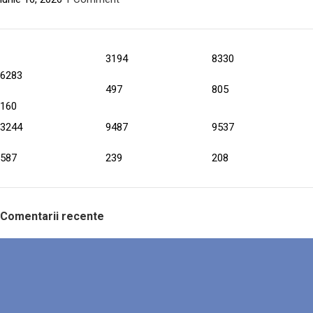
3194
8330
6283
497
805
160
3244
9487
9537
587
239
208
Comentarii recente