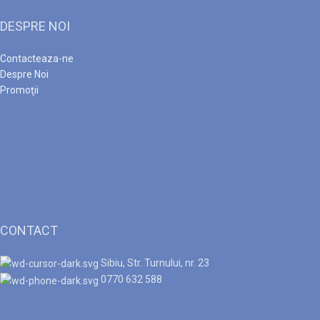
DESPRE NOI
Contacteaza-ne
Despre Noi
Promoţii
CONTACT
Sibiu, Str. Turnului, nr. 23
0770 632 588