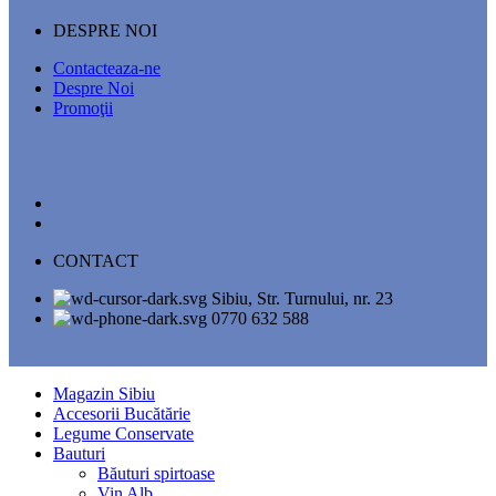
DESPRE NOI
Contacteaza-ne
Despre Noi
Promoţii
CONTACT
Sibiu, Str. Turnului, nr. 23
0770 632 588
Magazin Sibiu
Accesorii Bucătărie
Legume Conservate
Bauturi
Băuturi spirtoase
Vin Alb