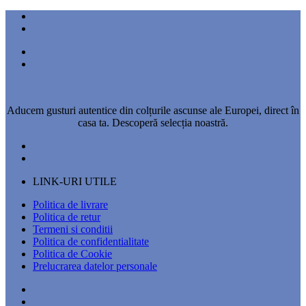
Aducem gusturi autentice din colțurile ascunse ale Europei, direct în
casa ta. Descoperă selecția noastră.
LINK-URI UTILE
Politica de livrare
Politica de retur
Termeni si conditii
Politica de confidentialitate
Politica de Cookie
Prelucrarea datelor personale