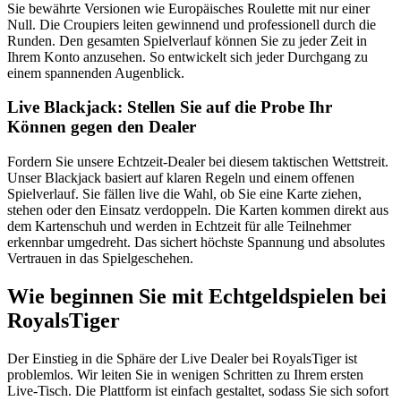
Sie bewährte Versionen wie Europäisches Roulette mit nur einer
Null. Die Croupiers leiten gewinnend und professionell durch die
Runden. Den gesamten Spielverlauf können Sie zu jeder Zeit in
Ihrem Konto anzusehen. So entwickelt sich jeder Durchgang zu
einem spannenden Augenblick.
Live Blackjack: Stellen Sie auf die Probe Ihr
Können gegen den Dealer
Fordern Sie unsere Echtzeit-Dealer bei diesem taktischen Wettstreit.
Unser Blackjack basiert auf klaren Regeln und einem offenen
Spielverlauf. Sie fällen live die Wahl, ob Sie eine Karte ziehen,
stehen oder den Einsatz verdoppeln. Die Karten kommen direkt aus
dem Kartenschuh und werden in Echtzeit für alle Teilnehmer
erkennbar umgedreht. Das sichert höchste Spannung und absolutes
Vertrauen in das Spielgeschehen.
Wie beginnen Sie mit Echtgeldspielen bei
RoyalsTiger
Der Einstieg in die Sphäre der Live Dealer bei RoyalsTiger ist
problemlos. Wir leiten Sie in wenigen Schritten zu Ihrem ersten
Live-Tisch. Die Plattform ist einfach gestaltet, sodass Sie sich sofort