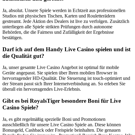
Ja, absolut. Unsere Spiele werden in Echtzeit aus professionellen
Studios mit physischen Tischen, Karten und Rouletterädern
gestreamt. Jede Aktion des Dealers ist live zu verfolgen. Zusätzlich
unterliegen alle Spiele strikten Prüfungen durch autonome
Behörden, die die Fairness und Zufälligkeit der Ergebnisse
bestätigen.
Darf ich auf dem Handy Live Casino spielen und ist
die Qualität gut?
Ja, unser gesamte Live Casino Angebot ist optimal für mobile
Geräte angepasst. Sie spielen über Ihren mobilen Browser in
hervorragender HD-Qualität. Die Steuerung ist touch-optimiert und
der Stream passt sich Ihrer Internetverbindung an. So erleben Sie
überall ein hervorragendes Live-Erlebnis.
Gibt es bei RoyalsTiger besondere Boni für Live
Casino Spiele?
Ja, es gibt regelmäßig spezielle Boni und Promotionen
ausschließlich für unsere Live Casino Spiele an. Diese können
Bonusgeld, Cashback oder Freispiele beinhalten. Die genauen