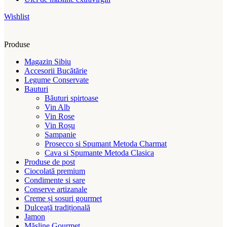
Wishlist
Produse
Magazin Sibiu
Accesorii Bucătărie
Legume Conservate
Bauturi
Băuturi spirtoase
Vin Alb
Vin Rose
Vin Roșu
Sampanie
Prosecco si Spumant Metoda Charmat
Cava si Spumante Metoda Clasica
Produse de post
Ciocolată premium
Condimente si sare
Conserve artizanale
Creme și sosuri gourmet
Dulceață tradițională
Jamon
Măsline Gourmet