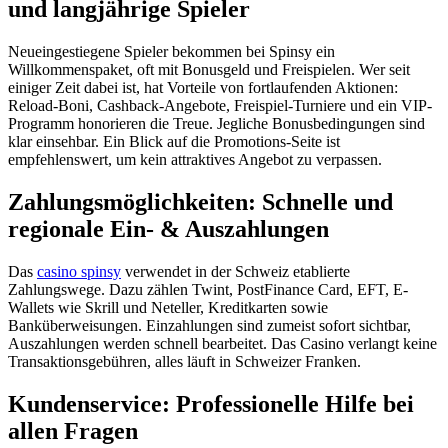
und langjährige Spieler
Neueingestiegene Spieler bekommen bei Spinsy ein
Willkommenspaket, oft mit Bonusgeld und Freispielen. Wer seit
einiger Zeit dabei ist, hat Vorteile von fortlaufenden Aktionen:
Reload-Boni, Cashback-Angebote, Freispiel-Turniere und ein VIP-
Programm honorieren die Treue. Jegliche Bonusbedingungen sind
klar einsehbar. Ein Blick auf die Promotions-Seite ist
empfehlenswert, um kein attraktives Angebot zu verpassen.
Zahlungsmöglichkeiten: Schnelle und
regionale Ein- & Auszahlungen
Das
casino spinsy
verwendet in der Schweiz etablierte
Zahlungswege. Dazu zählen Twint, PostFinance Card, EFT, E-
Wallets wie Skrill und Neteller, Kreditkarten sowie
Banküberweisungen. Einzahlungen sind zumeist sofort sichtbar,
Auszahlungen werden schnell bearbeitet. Das Casino verlangt keine
Transaktionsgebühren, alles läuft in Schweizer Franken.
Kundenservice: Professionelle Hilfe bei
allen Fragen