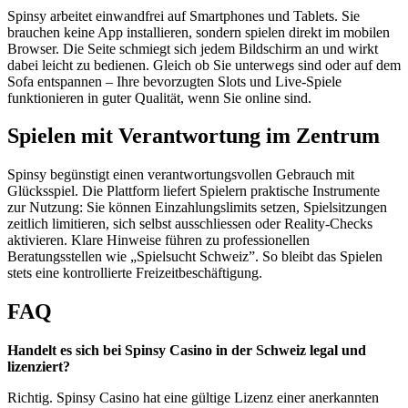
Spinsy arbeitet einwandfrei auf Smartphones und Tablets. Sie
brauchen keine App installieren, sondern spielen direkt im mobilen
Browser. Die Seite schmiegt sich jedem Bildschirm an und wirkt
dabei leicht zu bedienen. Gleich ob Sie unterwegs sind oder auf dem
Sofa entspannen – Ihre bevorzugten Slots und Live-Spiele
funktionieren in guter Qualität, wenn Sie online sind.
Spielen mit Verantwortung im Zentrum
Spinsy begünstigt einen verantwortungsvollen Gebrauch mit
Glücksspiel. Die Plattform liefert Spielern praktische Instrumente
zur Nutzung: Sie können Einzahlungslimits setzen, Spielsitzungen
zeitlich limitieren, sich selbst ausschliessen oder Reality-Checks
aktivieren. Klare Hinweise führen zu professionellen
Beratungsstellen wie „Spielsucht Schweiz”. So bleibt das Spielen
stets eine kontrollierte Freizeitbeschäftigung.
FAQ
Handelt es sich bei Spinsy Casino in der Schweiz legal und
lizenziert?
Richtig. Spinsy Casino hat eine gültige Lizenz einer anerkannten