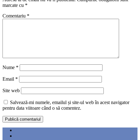
marcate cu
*
Comentariu
*
Nume
*
Email
*
Site web
Salvează-mi numele, emailul și site-ul web în acest navigator
pentru data viitoare când o să comentez.