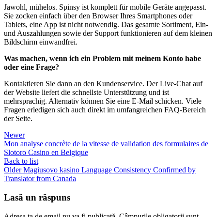
Jawohl, mühelos. Spinsy ist komplett für mobile Geräte angepasst.
Sie zocken einfach über den Browser Ihres Smartphones oder
Tablets, eine App ist nicht notwendig. Das gesamte Sortiment, Ein-
und Auszahlungen sowie der Support funktionieren auf dem kleinen
Bildschirm einwandfrei.
Was machen, wenn ich ein Problem mit meinem Konto habe
oder eine Frage?
Kontaktieren Sie dann an den Kundenservice. Der Live-Chat auf
der Website liefert die schnellste Unterstützung und ist
mehrsprachig. Alternativ können Sie eine E-Mail schicken. Viele
Fragen erledigen sich auch direkt im umfangreichen FAQ-Bereich
der Seite.
Newer
Mon analyse concrète de la vitesse de validation des formulaires de
Slotoro Casino en Belgique
Back to list
Older
Magiusovo kasino Language Consistency Confirmed by
Translator from Canada
Lasă un răspuns
Adresa ta de email nu va fi publicată.
Câmpurile obligatorii sunt