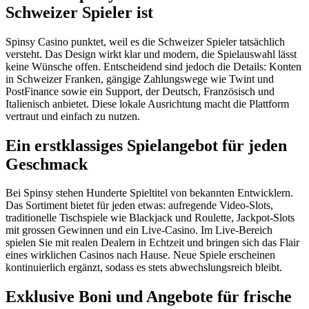
Schweizer Spieler ist
Spinsy Casino punktet, weil es die Schweizer Spieler tatsächlich
versteht. Das Design wirkt klar und modern, die Spielauswahl lässt
keine Wünsche offen. Entscheidend sind jedoch die Details: Konten
in Schweizer Franken, gängige Zahlungswege wie Twint und
PostFinance sowie ein Support, der Deutsch, Französisch und
Italienisch anbietet. Diese lokale Ausrichtung macht die Plattform
vertraut und einfach zu nutzen.
Ein erstklassiges Spielangebot für jeden
Geschmack
Bei Spinsy stehen Hunderte Spieltitel von bekannten Entwicklern.
Das Sortiment bietet für jeden etwas: aufregende Video-Slots,
traditionelle Tischspiele wie Blackjack und Roulette, Jackpot-Slots
mit grossen Gewinnen und ein Live-Casino. Im Live-Bereich
spielen Sie mit realen Dealern in Echtzeit und bringen sich das Flair
eines wirklichen Casinos nach Hause. Neue Spiele erscheinen
kontinuierlich ergänzt, sodass es stets abwechslungsreich bleibt.
Exklusive Boni und Angebote für frische