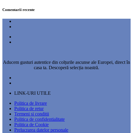
Comentarii recente
Aducem gusturi autentice din colțurile ascunse ale Europei, direct în
casa ta. Descoperă selecția noastră.
LINK-URI UTILE
Politica de livrare
Politica de retur
Termeni si conditii
Politica de confidentialitate
Politica de Cookie
Prelucrarea datelor personale