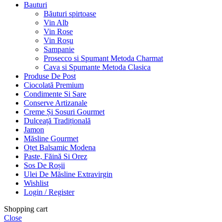
Bauturi
Băuturi spirtoase
Vin Alb
Vin Rose
Vin Roșu
Sampanie
Prosecco si Spumant Metoda Charmat
Cava si Spumante Metoda Clasica
Produse De Post
Ciocolată Premium
Condimente Si Sare
Conserve Artizanale
Creme Și Sosuri Gourmet
Dulceață Tradițională
Jamon
Măsline Gourmet
Oțet Balsamic Modena
Paste, Făină Si Orez
Sos De Roșii
Ulei De Măsline Extravirgin
Wishlist
Login / Register
Shopping cart
Close