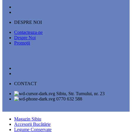
DESPRE NOI
Contacteaza-ne
Despre Noi
Promoţii
CONTACT
Sibiu, Str. Turnului, nr. 23
0770 632 588
Magazin Sibiu
Accesorii Bucătărie
Legume Conservate