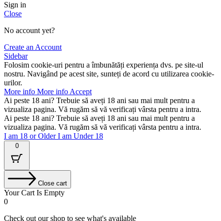
Sign in
Close
No account yet?
Create an Account
Sidebar
Folosim cookie-uri pentru a îmbunătăți experiența dvs. pe site-ul
nostru. Navigând pe acest site, sunteți de acord cu utilizarea cookie-
urilor.
More info
More info
Accept
Ai peste 18 ani? Trebuie să aveți 18 ani sau mai mult pentru a
vizualiza pagina. Vă rugăm să vă verificați vârsta pentru a intra.
Ai peste 18 ani? Trebuie să aveți 18 ani sau mai mult pentru a
vizualiza pagina. Vă rugăm să vă verificați vârsta pentru a intra.
I am 18 or Older
I am Under 18
0
Close cart
Your Cart Is Empty
0
Check out our shop to see what's available