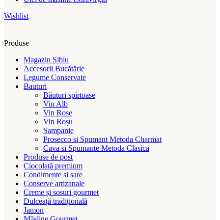
Wishlist
Produse
Magazin Sibiu
Accesorii Bucătărie
Legume Conservate
Bauturi
Băuturi spirtoase
Vin Alb
Vin Rose
Vin Roșu
Sampanie
Prosecco si Spumant Metoda Charmat
Cava si Spumante Metoda Clasica
Produse de post
Ciocolată premium
Condimente si sare
Conserve artizanale
Creme și sosuri gourmet
Dulceață tradițională
Jamon
Măsline Gourmet