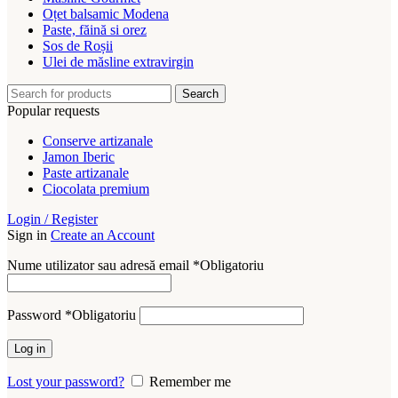
Oțet balsamic Modena
Paste, făină si orez
Sos de Roșii
Ulei de măsline extravirgin
Search
Popular requests
Conserve artizanale
Jamon Iberic
Paste artizanale
Ciocolata premium
Login / Register
Sign in
Create an Account
Nume utilizator sau adresă email
*
Obligatoriu
Password
*
Obligatoriu
Log in
Lost your password?
Remember me