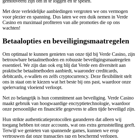
gemotiveerd zijn om in te loggen en te spelen.
Met deze verleidelijke aanbiedingen vergroten we ons vermogen
voor plezier en spanning. Dus laten we een duik nemen in Verde
Casino en maximaal profiteren van alle promoties die op ons
wachten!
Betaalopties en beveiligingsmaatregelen
Om optimaal te kunnen genieten van onze tijd bij Verde Casino, zijn
betrouwbare betaalmethoden en robuuste beveiligingsmaatregelen
essentieel. We zijn dan ook erg blij dat Verde een diversiteit aan
praktische betaalmethoden aanbiedt, waaronder creditcards,
debitcards, e-wallets en zelfs cryptocurrency. Deze flexibiliteit stelt
ons in staat om te kiezen wat het beste bij ons past, waardoor onze
spelervaring vloeiend verloopt.
Net zo belangrijk is hun commitment aan beveiliging. Verde Casino
maakt gebruik van hoogwaardige encryptietechnologie, waardoor
onze persoonlijke en financiële gegevens te allen tijde beveiligd zijn.
Hun strikte authenticatieprotocollen garanderen dat alleen wij
toegang hebben tot onze accounts, wat ons extra geruststelling geeft.
Terwijl we genieten van spannende games, kunnen we erop
vertrouwen dat onze transacties rap en beschermd verlopen.