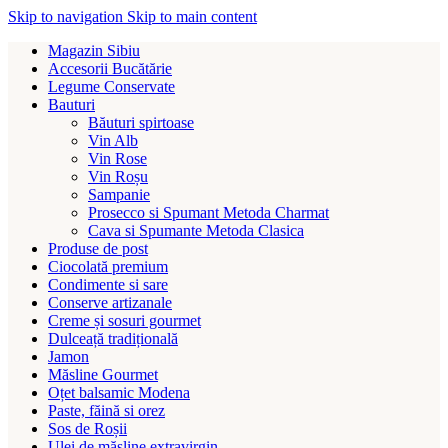
Skip to navigation
Skip to main content
Magazin Sibiu
Accesorii Bucătărie
Legume Conservate
Bauturi
Băuturi spirtoase
Vin Alb
Vin Rose
Vin Roșu
Sampanie
Prosecco si Spumant Metoda Charmat
Cava si Spumante Metoda Clasica
Produse de post
Ciocolată premium
Condimente si sare
Conserve artizanale
Creme și sosuri gourmet
Dulceață tradițională
Jamon
Măsline Gourmet
Oțet balsamic Modena
Paste, făină si orez
Sos de Roșii
Ulei de măsline extravirgin