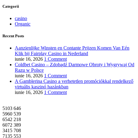
Categorii
casino
Organic
Recent Posts
Aanzienlijke Winsten en Contante Prijzen Komen Van Eén
Klik bij Fairplay Casino in Nederland
iunie 16, 2026
1 Comment
Coldbet Casino – Zdobądź Darmowe Obroty i Wygrywaj Od
Razu w Polsce
iunie 16, 2026
1 Comment
A Gamblerina Casino a verhetetlen promóciókkal rendelkező
virtuális kaszinó hazánkban
iunie 16, 2026
1 Comment
5103
646
5960
539
6542
218
6072
389
3415
708
7135
553